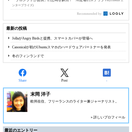
「プロンプトが面倒」の悲鳴を解消！ AI定着のステップ
PR(ITmedia エ
ンタープライズ)
Recommended by
最新の投稿
JollaがAngry Birdsと提携、スマートカバーが登場へ
Canonicalが初のUbuntuスマホのハードウェアパートナーを発表
冬のフィンランドで
Share
Post
-
末岡 洋子
欧州在住、フリーランスのライター兼ジャーナリスト。
» 詳しいプロフィール
最近のエントリー