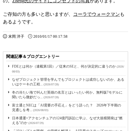
の。
Zheng氏のサイトにコンセプトの写真
があります。
ご存知の方も多いと思いますが、
コーラでウォークマン
も
あるようです。
末岡 洋子
2010/01/17 00:17:58
関連記事＆ブログエントリー
FDEとは何か（連載第1回）／従来のSEと、何が決定的に違うのか
(2026/
08/03)
なぜプロジェクト管理を学んでもプロジェクトは成功しないのか、ある
いはケーキの工程...
(2026/07/28)
冬の冷たい海で叫んだ英雄の名言とはいったい何か。無料版7モデルに
聞いたら微妙だっ...
(2026/07/28)
富士通とNECは「AI需要の手応え」をどう語った？ 2026年下半期の
見通しを考...
(2026/08/03)
日本通運×アクセンチュアの124億円訴訟に学ぶ、なぜ大規模開発は“燃
える”のか
(2026/07/29)