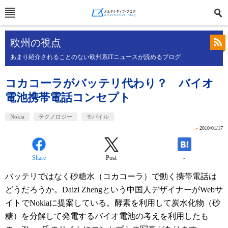
欧州の視点
あまり紹介されることのない欧州系ITニュースが読めるブログ
コカコーラがバッテリ代わり？ バイオ
電池携帯電話コンセプト
Nokia
テクノロジー
モバイル
»
2010/01/17
Share
Post
-
バッテリではなく砂糖水（コカコーラ）で動く携帯電話は
どうだろうか。Daizi Zhengという中国人デザイナーがWebサ
イトでNokiaに提案している。酵素を利用して炭水化物（砂
糖）を分解して発電するバイオ電池の考えを利用したも