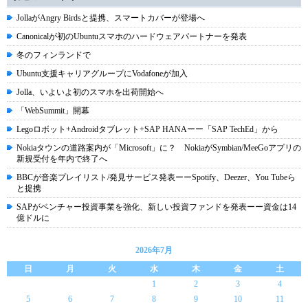
JollaがAngry Birdsと提携、スマートカバーが登場へ
Canonicalが初のUbuntuスマホのハードウェアパートナーを発表
冬のフィンランドで
Ubuntu支援キャリアグループにVodafoneが加入
Jolla、いよいよ初のスマホを出荷開始へ
「WebSummit」開幕
Legoロボット+Androidタブレット+SAP HANAーー「SAP TechEd」から
Nokiaタウンの道路案内が「Microsoft」に？ NokiaがSymbian/MeeGoアプリの
新規受付を年内で終了へ
BBCが音楽プレイリスト/発見サービス発表ーーSpotify、Deezer、You Tubeら
と提携
SAPがベンチャー投資事業を強化、新しい投資ファンドを発表ーー資金は14
億ドルに
2026年7月
日
月
火
水
木
金
土
1
2
3
4
5
6
7
8
9
10
11