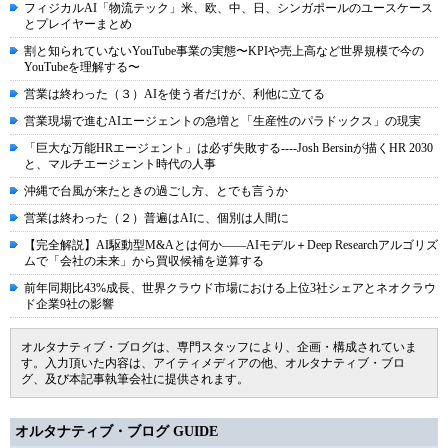
フィジカルAI「物流テック」米、欧、中、日、シンガポールのユースケース
とプレイヤーまとめ
割と知られていないYouTube事業の実態〜KPIや売上高など世界規模で今の
YouTubeを理解する〜
営業は終わった（３）AIを使う者だけが、利他に立てる
営業現場で進むAIエージェントの急増と「生産性のパラドックス」の現実
「巨大な万能HRエージェント」は必ず失敗する----Josh Bersinが描くHR 2030
と、マルチエージェント時代の人事
沖縄で台風が来たときの過ごし方、とでも言うか
営業は終わった（２）普遍はAIに、個別は人間に
【完全解説】AI駆動型M&Aとは何か――AIモデル＋Deep Researchアルゴリズ
ムで「会社の未来」から買収候補を逆算する
前年同期比43%成長、世界クラウド市場における上位3社シェアとネオクラウ
ド企業9社の影響
オルタナティブ・ブログは、専門スタッフにより、企画・構成されていま
す。入力頂いた内容は、アイティメディアの他、オルタナティブ・ブロ
グ、及び本記事執筆会社に提供されます。
オルタナティブ・ブログ GUIDE