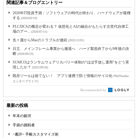
関連記事＆ブログエントリー
2026年IT投資予測：ソフトウェアの時代が終わり、ハードウェアが復権
する
(2026/02/19)
PLC/DCSの概念が変わる？ 仮想化とAIの融合がもたらす次世代自律工
場のアー...
(2026/07/11)
先々週からMacのトラブルが連続
(2025/12/01)
日立、メインフレーム事業から撤退へ ハード製造終了から9年後の決
断
(2026/06/23)
SUMCOはランサムウェアリカバリー体制の“ほぼ手放し運用”をどう実
現したか？
(2025/09/26)
既存ツールは捨てない！ アプリ連携で防ぐ情報のサイロ化
PR(ITmedia
エンタープライズ)
Recommended by
最新の投稿
年末の銀河
手袋の挑戦者
<書評> 手帳カスタマイズ術