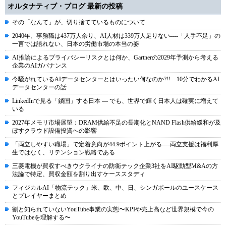
オルタナティブ・ブログ 最新の投稿
その「なんて」が、切り捨てているものについて
2040年、事務職は437万人余り、AI人材は339万人足りない----「人手不足」の
一言では語れない、日本の労働市場の本当の姿
AI推論によるプライバシーリスクとは何か、Gartnerの2029年予測から考える
企業のAIガバナンス
今騒がれているAIデータセンターとはいったい何なのか?!! 10分でわかるAI
データセンターの話
LinkedInで見る「鎖国」する日本 ― でも、世界で輝く日本人は確実に増えて
いる
2027年メモリ市場展望：DRAM供給不足の長期化とNAND Flash供給緩和が及
ぼすクラウド設備投資への影響
「両立しやすい職場」で定着意向が44.9ポイント上がる----両立支援は福利厚
生ではなく、リテンション戦略である
三菱電機が買収すべきウクライナの防衛テック企業3社をAI駆動型M&Aの方
法論で特定、買収金額を割り出すケーススタディ
フィジカルAI「物流テック」米、欧、中、日、シンガポールのユースケース
とプレイヤーまとめ
割と知られていないYouTube事業の実態〜KPIや売上高など世界規模で今の
YouTubeを理解する〜