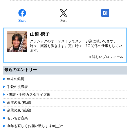
Share
Post
-
山道 徳子
クラシックのオーケストラでステージ業に就いてます。
時々、楽器も弾きます。更に時々、PC 関係の仕事もしてい
ます。
» 詳しいプロフィール
最近のエントリー
年末の銀河
手袋の挑戦者
<書評> 手帳カスタマイズ術
余震の嵐 (後編)
余震の嵐 (前編)
もいちど音楽
今年も宜しくお願い致しますm(__)m