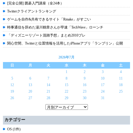
[完全公開] 囲碁入門講座（全24本）
Twitterクライアントランキング
ゲームを自作&共有できるサイト「Rmake」がすごい
時事通信を辞めた湯川鶴章さんが早速「TechWave」ローンチ
「ディズニーリゾート混雑予想」まとめ2010プレ
関心空間、Twitterと位置情報を活用したiPhoneアプリ「ランブリン」公開
2026年7月
日
月
火
水
木
金
土
1
2
3
4
5
6
7
8
9
10
11
12
13
14
15
16
17
18
19
20
21
22
23
24
25
26
27
28
29
30
31
カテゴリー
OS (1件)