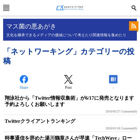
マス菌の悪あがき
文化を継承できるメディアの価値について考えたり関連情報を集めたり
「ネットワーキング」カテゴリーの投
稿
Share
Post
-
翔泳社から「Twitter情報収集術」が6/17に発売となります
予約よろしくお願いします
2010/05/27
Comment(0)
Twitterクライアントランキング
2010/01/18
Comment(0)
時事通信を辞めた湯川鶴章さんが早速「TechWave」ロー