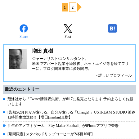
1
2
Share
Post
-
増田 真樹
ジャーナリスト/コンサルタント。
米国でアパート起業を経験後、ネットエイジ等を経てフリ
ーに。ブログ関連事業に多数関与。
» 詳しいプロフィール
最近のエントリー
翔泳社から「Twitter情報収集術」が6/17に発売となります 予約よろしくお願
いします
[告知5/28] 何かが変わる、自分が変わる「Change! 」USTREAM STUDIO 渋谷
12時間生放送祭!! 【増田(maskin)真樹】
往年のアメフトゲーム「Play Maker Football」がiPhoneアプリで登場
[期間限定] スタバのドリップコーヒーが2杯目100円