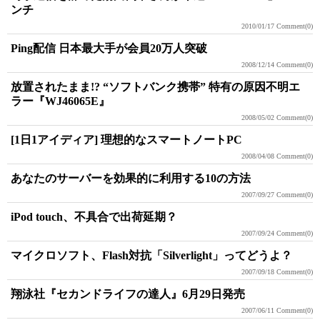
ンチ
2010/01/17
Comment(0)
Ping配信 日本最大手が会員20万人突破
2008/12/14
Comment(0)
放置されたまま!? “ソフトバンク携帯” 特有の原因不明エ
ラー『WJ46065E』
2008/05/02
Comment(0)
[1日1アイディア] 理想的なスマートノートPC
2008/04/08
Comment(0)
あなたのサーバーを効果的に利用する10の方法
2007/09/27
Comment(0)
iPod touch、不具合で出荷延期？
2007/09/24
Comment(0)
マイクロソフト、Flash対抗「Silverlight」ってどうよ？
2007/09/18
Comment(0)
翔泳社『セカンドライフの達人』6月29日発売
2007/06/11
Comment(0)