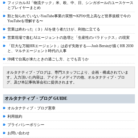
フィジカルAI「物流テック」米、欧、中、日、シンガポールのユースケース
とプレイヤーまとめ
割と知られていないYouTube事業の実態〜KPIや売上高など世界規模で今の
YouTubeを理解する〜
営業は終わった（３）AIを使う者だけが、利他に立てる
営業現場で進むAIエージェントの急増と「生産性のパラドックス」の現実
「巨大な万能HRエージェント」は必ず失敗する----Josh Bersinが描くHR 2030
と、マルチエージェント時代の人事
沖縄で台風が来たときの過ごし方、とでも言うか
オルタナティブ・ブログは、専門スタッフにより、企画・構成されていま
す。入力頂いた内容は、アイティメディアの他、オルタナティブ・ブロ
グ、及び本記事執筆会社に提供されます。
オルタナティブ・ブログ GUIDE
オルタナティブ・ブログ憲章
利用規約
プライバシーポリシー
お問い合わせ