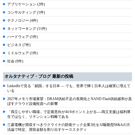
アプリケーション (2件)
コンサルティング (1件)
テクノロジー (4件)
ネットワーキング (11件)
ハードウェア (1件)
ビジネス (7件)
ミドルウェア (1件)
社会 (9件)
オルタナティブ・ブログ 最新の投稿
LinkedInで見る「鎖国」する日本 ― でも、世界で輝く日本人は確実に増えて
いる
2027年メモリ市場展望：DRAM供給不足の長期化とNAND Flash供給緩和が及
ぼすクラウド設備投資への影響
「両立しやすい職場」で定着意向が44.9ポイント上がる----両立支援は福利厚
生ではなく、リテンション戦略である
三菱電機が買収すべきウクライナの防衛テック企業3社をAI駆動型M&Aの方
法論で特定、買収金額を割り出すケーススタディ