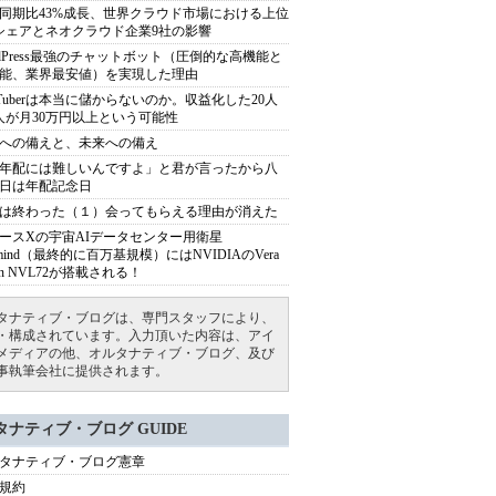
同期比43%成長、世界クラウド市場における上位
シェアとネオクラウド企業9社の影響
rdPress最強のチャットボット（圧倒的な高機能と
能、業界最安値）を実現した理由
uTuberは本当に儲からないのか。収益化した20人
人が月30万円以上という可能性
への備えと、未来への備え
年配には難しいんですよ」と君が言ったから八
日は年配記念日
は終わった（１）会ってもらえる理由が消えた
ースXの宇宙AIデータセンター用衛星
armind（最終的に百万基規模）にはNVIDIAのVera
bin NVL72が搭載される！
タナティブ・ブログは、専門スタッフにより、
・構成されています。入力頂いた内容は、アイ
メディアの他、オルタナティブ・ブログ、及び
事執筆会社に提供されます。
タナティブ・ブログ GUIDE
タナティブ・ブログ憲章
規約