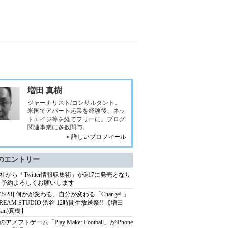
増田 真樹
ジャーナリスト/コンサルタント。
米国でアパート起業を経験後、ネッ
トエイジ等を経てフリーに。ブログ
関連事業に多数関与。
» 詳しいプロフィール
のエントリー
社から「Twitter情報収集術」が6/17に発売となり
 予約よろしくお願いします
知5/28] 何かが変わる、自分が変わる「Change! 」
TREAM STUDIO 渋谷 12時間生放送祭!! 【増田
skin)真樹】
アメフトゲーム「Play Maker Football」がiPhone