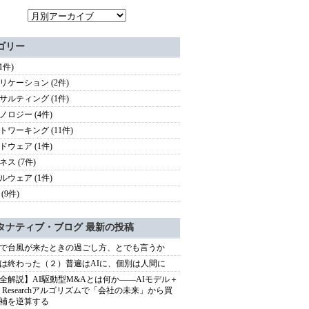
ゴリー
(1件)
リケーション (2件)
サルティング (1件)
ノロジー (4件)
トワーキング (11件)
ドウェア (1件)
ネス (7件)
ルウェア (1件)
(9件)
タナティブ・ブログ 最新の投稿
で台風が来たときの過ごし方、とでも言うか
は終わった（２）普遍はAIに、個別は人間に
全解説】AI駆動型M&Aとは何か――AIモデル＋
ep Researchアルゴリズムで「会社の未来」から買
補を逆算する