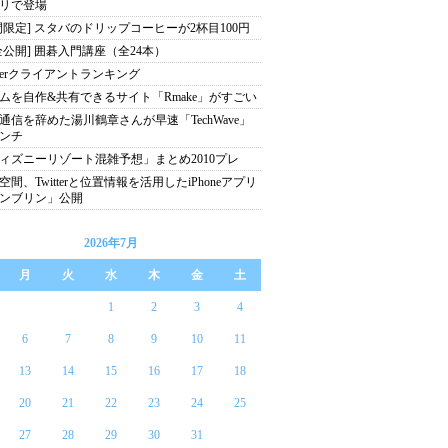
リで登場
間限定] スタバのドリップコーヒーが2杯目100円
全公開] 囲碁入門講座（全24本）
itterクライアントランキング
ムを自作&共有できるサイト「Rmake」がすごい
通信を辞めた湯川鶴章さんが早速「TechWave」
ンチ
ィズニーリゾート混雑予想」まとめ2010プレ
空間、Twitterと位置情報を活用したiPhoneアプリ
ンブリン」公開
2026年7月
月
火
水
木
金
土
1
2
3
4
6
7
8
9
10
11
13
14
15
16
17
18
20
21
22
23
24
25
27
28
29
30
31