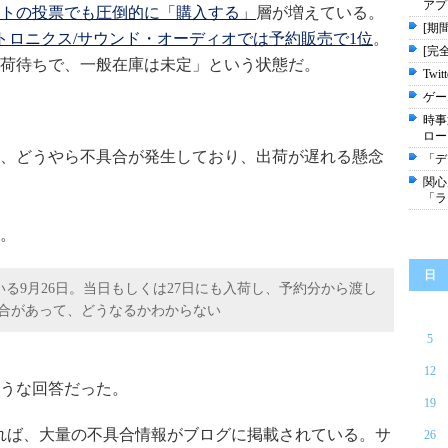
アプ
トの投票でも圧倒的に「購入する」
層が増えている。
[期
のエレクトロニクス/サウンド・オーディオでは予約販売で1位
。
[完
荷待ちで、一般在庫は未定」という状態だ。
Tw
ゲー
時事
ロー
が、どうやら不具合が発生しており、出荷が遅れる懸念
「デ
関心
「ラ
。
日
いる9月26日。当日もしくは27日にも入荷し、予約分から渡し
に不具合があって、どうなるかわからない
5
12
うな回答だった。
19
れば、大量の不具合情報がブログに掲載されている。サ
26