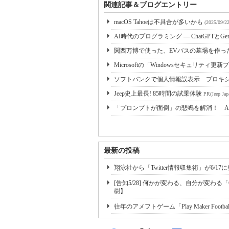
関連記事＆ブログエントリー
macOS Tahoeは不具合が多いかも
(2025/09/22
AI時代のプログラミング ― ChatGPTとGe
関西万博で使った、EVバスの墓場を作っ
Microsoftの「Windowsセキュリティ
ソフトバンクで個人情報誤表示 プロキ
Jeep史上最長! 85時間の試乗体験
PR(Jeep Jap
「プロンプトが面倒」の悲鳴を解消！ A
最新の投稿
翔泳社から「Twitter情報収集術」が6/
[告知5/28] 何かが変わる、自分が変わる「Chan
樹】
往年のアメフトゲーム「Play Maker Footb