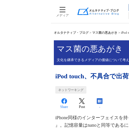
メディア
オルタナティブ・ブログ
>
マス菌の悪あがき
>
iPo
マス菌の悪あがき
文化を継承できるメディアの価値について考
iPod touch、不具合で
ネットワーキング
Share
Post
-
iPhone同様のインターフェイスを持
』。記憶容量はnanoと同等である