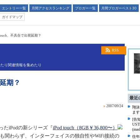
エントリー一覧
月間アクセスランキング
ブロガー一覧
月間ブロガーベスト30
ガイドマップ
d touch、不具合で出荷延期？
RSS
えたり関連情報を集めたり
出荷延期？
最近
»
2007/09/24
翔泳
ます
[告
US
ったiPodの新シリーズ『
iPod touch（8GB￥36,800〜）
(ma
にも関わらず、インターフェイスの独自性やWiFi接続の
往年の