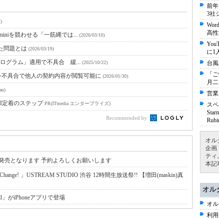
前年
3社
)
Wo
高性
miniを競わせる「一筋縄では...
(2026/03/10)
Yo
た問題とは
(2026/03/19)
に1
更新プログラム」適用で不具合 緩...
(2025/10/22)
台風
「ご
シ不具合で他人の契約内容が閲覧可能に
(2026/01/30)
月二
an)
営業
I定着のステップ
PR(ITmedia エンタープライズ)
スペ
St
Recommended by
Ru
オル
企画
ティ
17に発売となります 予約よろしくお願いします
本記
ge! 」USTREAM STUDIO 渋谷 12時間生放送祭!! 【増田(maskin)真
オル
all」がiPhoneアプリで登場
オル
利用