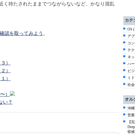
1時間近く待たされたままでつながらないなど、かなり混乱
カテ
OS 
nにも確認を取ってみよう
。
アプ
コン
テク
ネッ
よ（３）
ハー
よ（２）
ビジ
ミド
よ（１）
社会 
00〜）
オル
わない？
沖縄
営業
【完
De
収候