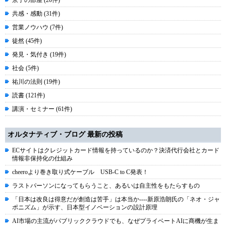
京子の部屋 (20件)
共感・感動 (31件)
営業ノウハウ (7件)
徒然 (45件)
発見・気付き (19件)
社会 (5件)
祐川の法則 (19件)
読書 (121件)
講演・セミナー (61件)
オルタナティブ・ブログ 最新の投稿
ECサイトはクレジットカード情報を持っているのか？決済代行会社とカード
情報非保持化の仕組み
cheeroより巻き取り式ケーブル USB-C to C発表！
ラストパーソンになってもらうこと、あるいは自主性をもたらすもの
「日本は改良は得意だが創造は苦手」は本当か----新原浩朗氏の「ネオ・ジャ
ポニズム」が示す、日本型イノベーションの設計原理
AI市場の主流がパブリッククラウドでも、なぜプライベートAIに商機が生ま