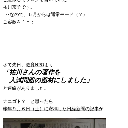
祐川京子です。
･･･なので、５月からは通常モード（？）
ご容赦を＾＾；
さて先日、
教育NPO
より
「祐川さんの著作を
入試問題の題材にしました」
と連絡がありました。
ナニゴト？！と思ったら
昨年９月６日（土）に寄稿した日経新聞の記事
が