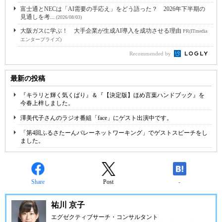
富士通とNECは「AI需要の手応え」をどう語った？ 2026年下半期の
見通しを考...
(2026/08/03)
大阪ガスに学ぶ！ 大手企業が生成AI導入を成功させる理由
PR(ITmedia
エンタープライズ)
Recommended by
最新の投稿
『キラリと輝く気くばり』＆『【決定版】ほめ言葉ハンドブック』を
今春上梓しました。
澤美代子さんのラジオ番組「face」にゲスト出演中です。
「第4回ふるさたーんバレーネットワーキング」でゲストスピーチをし
ました。
Share
Post
-
祐川 京子
エグゼクティブサーチ・コンサルタント