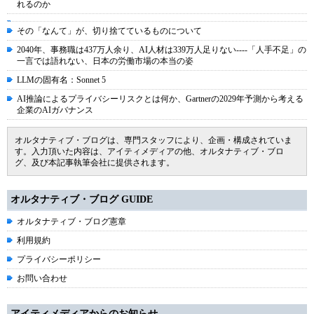
れるのか
その「なんて」が、切り捨てているものについて
2040年、事務職は437万人余り、AI人材は339万人足りない----「人手不足」の
一言では語れない、日本の労働市場の本当の姿
LLMの固有名：Sonnet 5
AI推論によるプライバシーリスクとは何か、Gartnerの2029年予測から考える
企業のAIガバナンス
オルタナティブ・ブログは、専門スタッフにより、企画・構成されていま
す。入力頂いた内容は、アイティメディアの他、オルタナティブ・ブロ
グ、及び本記事執筆会社に提供されます。
オルタナティブ・ブログ GUIDE
オルタナティブ・ブログ憲章
利用規約
プライバシーポリシー
お問い合わせ
アイティメディアからのお知らせ