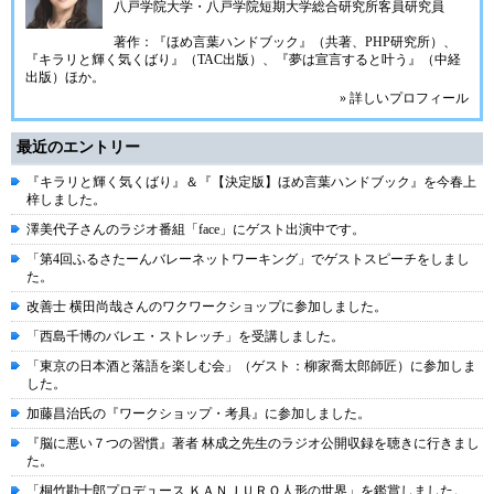
八戸学院大学・八戸学院短期大学総合研究所客員研究員
著作：『ほめ言葉ハンドブック』（共著、PHP研究所）、
『キラリと輝く気くばり』（TAC出版）、『夢は宣言すると叶う』（中経
出版）ほか。
» 詳しいプロフィール
最近のエントリー
『キラリと輝く気くばり』＆『【決定版】ほめ言葉ハンドブック』を今春上
梓しました。
澤美代子さんのラジオ番組「face」にゲスト出演中です。
「第4回ふるさたーんバレーネットワーキング」でゲストスピーチをしまし
た。
改善士 横田尚哉さんのワクワークショップに参加しました。
「西島千博のバレエ・ストレッチ」を受講しました。
「東京の日本酒と落語を楽しむ会」（ゲスト：柳家喬太郎師匠）に参加しま
した。
加藤昌治氏の『ワークショップ・考具』に参加しました。
『脳に悪い７つの習慣』著者 林成之先生のラジオ公開収録を聴きに行きまし
た。
「桐竹勘十郎プロデュース ＫＡＮＪＵＲＯ人形の世界」を鑑賞しました。