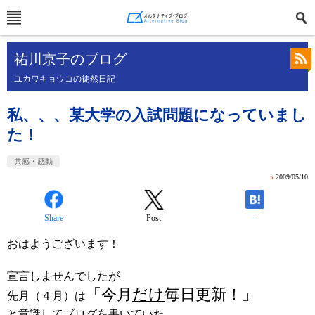
祐川京子のブログ
ユカワキョウコの徒然日記
私、、、某大学の入試問題になっていまし
た！
共感・感動
»
2009/05/10
Share
Post
-
おはようございます！
宣言しませんでしたが
「今月
だけ
毎日更新！」
先月（４月）は
と意識してブログを書いていた