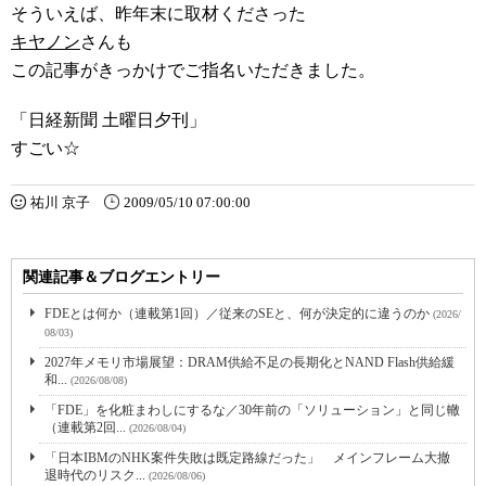
そういえば、昨年末に取材くださった
キヤノン
さんも
この記事がきっかけでご指名いただきました。
「日経新聞 土曜日夕刊」
すごい☆
祐川 京子
2009/05/10 07:00:00
関連記事＆ブログエントリー
FDEとは何か（連載第1回）／従来のSEと、何が決定的に違うのか
(2026/
08/03)
2027年メモリ市場展望：DRAM供給不足の長期化とNAND Flash供給緩
和...
(2026/08/08)
「FDE」を化粧まわしにするな／30年前の「ソリューション」と同じ轍
（連載第2回...
(2026/08/04)
「日本IBMのNHK案件失敗は既定路線だった」 メインフレーム大撤
退時代のリスク...
(2026/08/06)