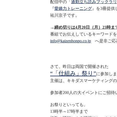
配信中の「
通勤立ち読みブックラリ
『
愛嬌力トレーニング
』を3冊提供
祐川京子です。
→
締め切りは4月20日（月）23時ま
番組でお伝えしているキーワードを
info@kaizenhonpo.co.jp
へ是非ご応
さて、昨日は両国で開催された
“「仕組み」祭り”
に参加しま
主催は、キキダスマーケティングの
参加者200人の大イベントにご招
お祭りといっても、
13時半～17時半まで