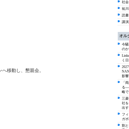
社会 
祐川
読書 
講演
オル
今騒
のか
Li
く日
20
ランへ移動し、懇親会。
NA
影響
「両
る-
略で
三菱
社を
出す
フィ
ガポ
割と