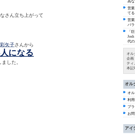
高な
営業
てる
なさん立ち上がって
営業
パラ
「巨
Jo
代の
彩矢子
さんから
美人になる
オル
企画
しました。
ティ
本記
オル
オル
利用
プラ
お問
アイ