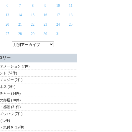
6
7
8
9
10
11
13
14
15
16
17
18
20
21
22
23
24
25
27
28
29
30
31
ゴリー
ァメーション (7件)
ト (57件)
ノロジー (2件)
ネス (6件)
チャー (14件)
の部屋 (20件)
・感動 (31件)
ノウハウ (7件)
(45件)
・気付き (19件)