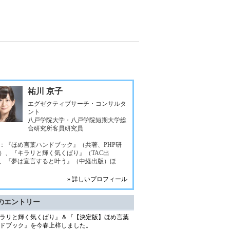
祐川 京子
エグゼクティブサーチ・コンサルタ
ント
八戸学院大学・八戸学院短期大学総
合研究所客員研究員
：『ほめ言葉ハンドブック』（共著、PHP研
）、『キラリと輝く気くばり』（TAC出
、『夢は宣言すると叶う』（中経出版）ほ
» 詳しいプロフィール
のエントリー
ラリと輝く気くばり』＆『【決定版】ほめ言葉
ドブック』を今春上梓しました。