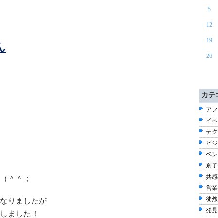
5
12
19
ん
26
カテ
アフ
イベン
テク
ビジ
ベン
京子
共感
（＾＾；
営業
徒然 
なりましたが
発見
しました！