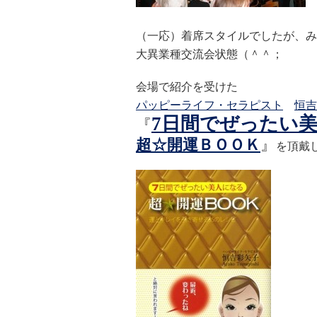
（一応）着席スタイルでしたが、み
大異業種交流会状態（＾＾；
会場で紹介を受けた
パッピーライフ・セラピスト
恒吉
7日間でぜったい
『
超☆開運ＢＯＯＫ
』
を頂戴