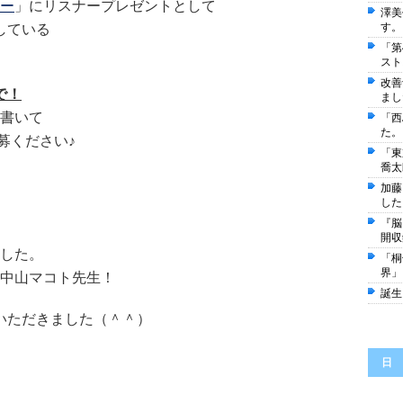
ー
」にリスナープレゼントとして
澤美
す。
している
「第
スト
改善
で！
まし
書いて
「西
た。
募ください♪
「東
喬太
加藤
した
『脳
開収
した。
「桐
界」
中山マコト先生！
誕生
待いただきました（＾＾）
日