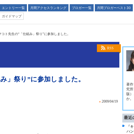
エントリー一覧
月間アクセスランキング
ブロガー一覧
月間ブロガーベスト30
ガイドマップ
マコト先生の“「仕組み」祭り”に参加しました。
RSS
組み」祭り”に参加しました。
著作
究所
版）
か。
»
2009/04/19
最近
『キ
ハン