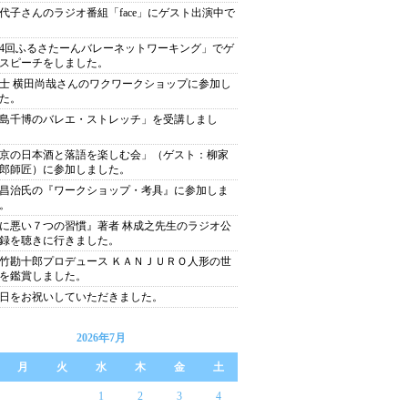
代子さんのラジオ番組「face」にゲスト出演中で
4回ふるさたーんバレーネットワーキング」でゲ
スピーチをしました。
士 横田尚哉さんのワクワークショップに参加し
た。
島千博のバレエ・ストレッチ」を受講しまし
京の日本酒と落語を楽しむ会」（ゲスト：柳家
郎師匠）に参加しました。
昌治氏の『ワークショップ・考具』に参加しま
。
に悪い７つの習慣』著者 林成之先生のラジオ公
録を聴きに行きました。
竹勘十郎プロデュース ＫＡＮＪＵＲＯ人形の世
を鑑賞しました。
日をお祝いしていただきました。
2026年7月
月
火
水
木
金
土
1
2
3
4