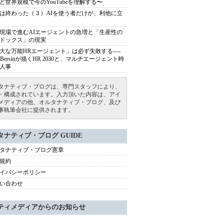
ど世界規模で今のYouTubeを理解する〜
は終わった（３）AIを使う者だけが、利他に立
現場で進むAIエージェントの急増と「生産性の
ドックス」の現実
大な万能HRエージェント」は必ず失敗する----
sh Bersinが描くHR 2030と、マルチエージェント時
人事
タナティブ・ブログは、専門スタッフにより、
・構成されています。入力頂いた内容は、アイ
メディアの他、オルタナティブ・ブログ、及び
事執筆会社に提供されます。
タナティブ・ブログ GUIDE
タナティブ・ブログ憲章
規約
イバシーポリシー
い合わせ
ティメディアからのお知らせ