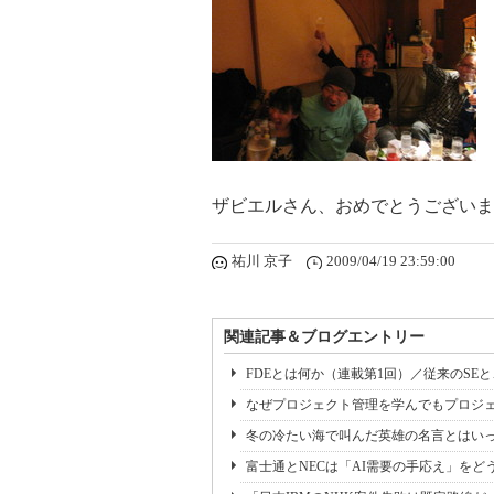
ザビエルさん、おめでとうございま
祐川 京子
2009/04/19 23:59:00
関連記事＆ブログエントリー
FDEとは何か（連載第1回）／従来のSE
なぜプロジェクト管理を学んでもプロジェ
冬の冷たい海で叫んだ英雄の名言とはいっ
富士通とNECは「AI需要の手応え」をどう