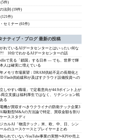
(5件)
の法則 (19件)
(121件)
・セミナー (61件)
タナティブ・ブログ 最新の投稿
がれているAIデータセンターとはいったい何な
?!! 10分でわかるAIデータセンターの話
nkedInで見る「鎖国」する日本 ― でも、世界で輝
本人は確実に増えている
27年メモリ市場展望：DRAM供給不足の長期化と
ND Flash供給緩和が及ぼすクラウド設備投資への
立しやすい職場」で定着意向が44.9ポイント上が
---両立支援は福利厚生ではなく、リテンション戦
ある
電機が買収すべきウクライナの防衛テック企業3
AI駆動型M&Aの方法論で特定、買収金額を割り
ケーススタディ
ジカルAI「物流テック」米、欧、中、日、シン
ールのユースケースとプレイヤーまとめ
知られていないYouTube事業の実態〜KPIや売上