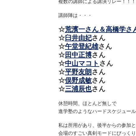
複数の講師による講演リレー！！！
講師陣は・・・
☆
荒濱一さん＆高橋学さ
☆
臼井由妃
さん
☆
午堂登紀雄
さん
☆
田中正博
さん
☆
中山マコト
さん
☆
平野友朗
さん
☆
俣野成敏
さん
☆
三浦辰也
さん
休憩時間、ほとんど無しで
進学塾のようなハードスケジュール
私は所用があり、後半からの参加と
会場のすごい真剣モードにびっくり