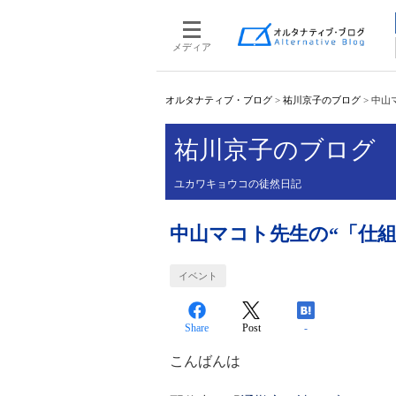
メディア
オルタナティブ・ブログ
>
祐川京子のブログ
>
中山
祐川京子のブログ
ユカワキョウコの徒然日記
中山マコト先生の“「仕
イベント
Share
Post
-
こんばんは