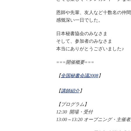
恩師や先輩、友人など十数名の仲間
感慨深い一日でした。
日本秘書協会のみなさま
そして、参加者のみなさま
本当にありがとうございました♪
===開催概要===
【
全国秘書会議2008
】
【
講師紹介
】
【プログラム】
12:30 開場・受付
13:00～13:20 オープニング・主催