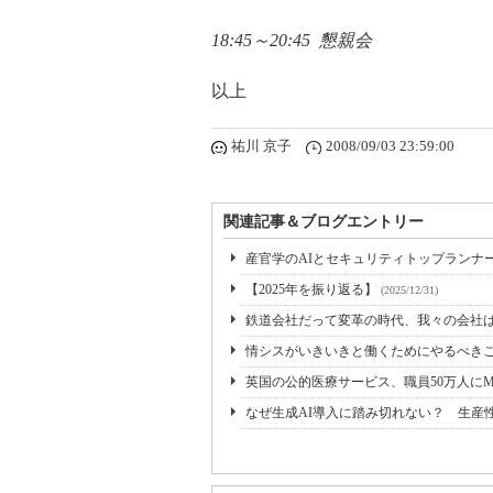
18:45～20:45 懇親会
以上
祐川 京子
2008/09/03 23:59:00
関連記事＆ブログエントリー
産官学のAIとセキュリティトップランナーに
【2025年を振り返る】
(2025/12/31)
鉄道会社だって変革の時代、我々の会社
情シスがいきいきと働くためにやるべき
英国の公的医療サービス、職員50万人にM365 
なぜ生成AI導入に踏み切れない？ 生産