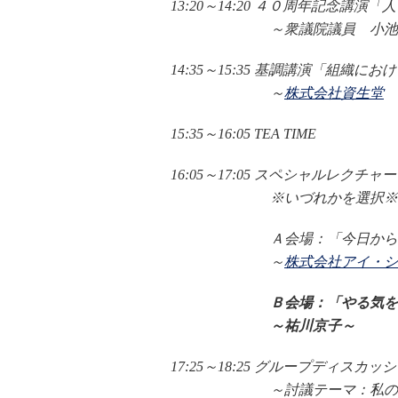
13:20～14:20 ４０周年記念講
～衆議院議員 小池百
14:35～15:35 基調講演「組織
～
株式会社資生堂
15:35～16:05 TEA TIME
16:05～17:05 スペシャルレクチャー
※いづれかを選択※
Ａ会場：「今日からできる
～
株式会社アイ・シ
Ｂ会場：「やる気を
～祐川京子～
17:25～18:25 グループディスカ
～討議テーマ：私の成功