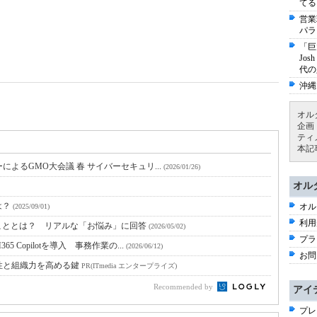
てる
営業
パラ
「巨
Jo
代の
沖縄
オル
企画
ティ
本記
よるGMO大会議 春 サイバーセキュリ...
(2026/01/26)
オル
は？
オル
(2025/09/01)
利用
こととは？ リアルな「お悩み」に回答
(2026/05/02)
プラ
Copilotを導入 事務作業の...
(2026/06/12)
お問
性と組織力を高める鍵
PR(ITmedia エンタープライズ)
Recommended by
アイ
プレ