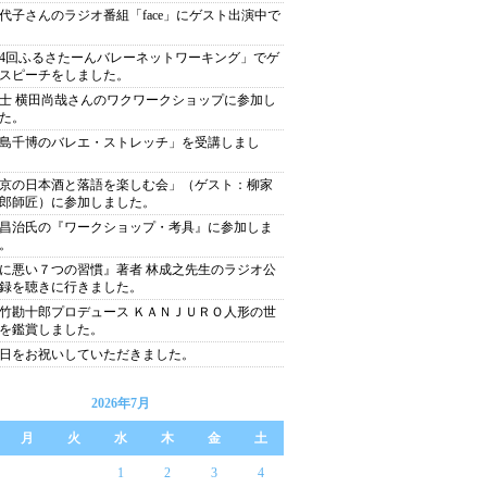
代子さんのラジオ番組「face」にゲスト出演中で
4回ふるさたーんバレーネットワーキング」でゲ
スピーチをしました。
士 横田尚哉さんのワクワークショップに参加し
た。
島千博のバレエ・ストレッチ」を受講しまし
京の日本酒と落語を楽しむ会」（ゲスト：柳家
郎師匠）に参加しました。
昌治氏の『ワークショップ・考具』に参加しま
。
に悪い７つの習慣』著者 林成之先生のラジオ公
録を聴きに行きました。
竹勘十郎プロデュース ＫＡＮＪＵＲＯ人形の世
を鑑賞しました。
日をお祝いしていただきました。
2026年7月
月
火
水
木
金
土
1
2
3
4