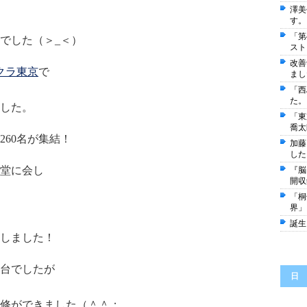
澤美
す。
「第
でした（＞_＜）
スト
改善
クラ東京
で
まし
「西
た。
ました。
「東
喬太
60名が集結！
加藤
した
堂に会し
『脳
開収
「桐
界」
誕生
しました！
台でしたが
日
修ができました（＾＾；