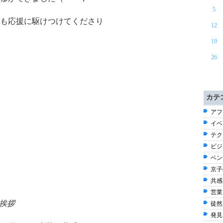
5
も応援に駆けつけてくださり
12
19
26
カテ
アフ
イベン
テク
ビジ
ベン
京子
共感
営業
者挨拶
徒然 
発見