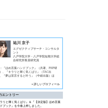
祐川 京子
エグゼクティブサーチ・コンサルタ
ント
八戸学院大学・八戸学院短期大学総
合研究所客員研究員
：『ほめ言葉ハンドブック』（共著、PHP研
）、『キラリと輝く気くばり』（TAC出
、『夢は宣言すると叶う』（中経出版）ほ
» 詳しいプロフィール
のエントリー
ラリと輝く気くばり』＆『【決定版】ほめ言葉
ドブック』を今春上梓しました。