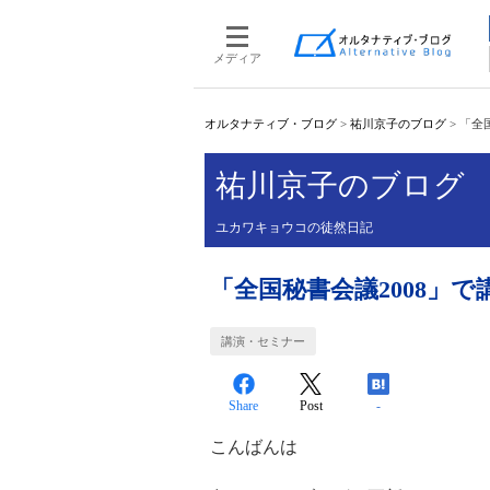
メディア
オルタナティブ・ブログ
>
祐川京子のブログ
>
「全
祐川京子のブログ
ユカワキョウコの徒然日記
「全国秘書会議2008」
講演・セミナー
Share
Post
-
こんばんは