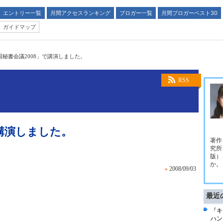
エントリー一覧
月間アクセスランキング
ブロガー一覧
月間ブロガーベスト30
ガイドマップ
国秘書会議2008」で講演しました。
RSS
で講演しました。
著作
究所
版）
か。
»
2008/09/03
最近
『キ
ハン