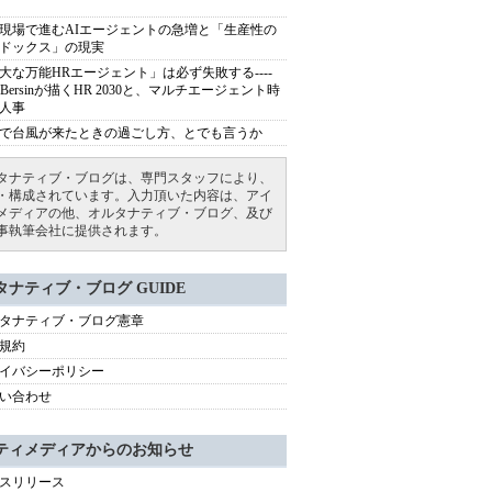
現場で進むAIエージェントの急増と「生産性の
ドックス」の現実
大な万能HRエージェント」は必ず失敗する----
sh Bersinが描くHR 2030と、マルチエージェント時
人事
で台風が来たときの過ごし方、とでも言うか
タナティブ・ブログは、専門スタッフにより、
・構成されています。入力頂いた内容は、アイ
メディアの他、オルタナティブ・ブログ、及び
事執筆会社に提供されます。
タナティブ・ブログ GUIDE
タナティブ・ブログ憲章
規約
イバシーポリシー
い合わせ
ティメディアからのお知らせ
スリリース