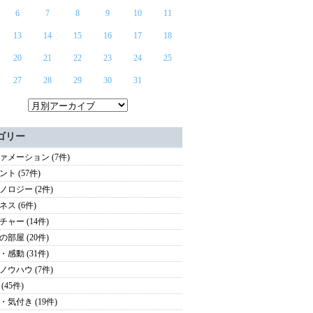
6
7
8
9
10
11
13
14
15
16
17
18
20
21
22
23
24
25
27
28
29
30
31
ゴリー
ァメーション (7件)
ト (57件)
ノロジー (2件)
ネス (6件)
チャー (14件)
の部屋 (20件)
・感動 (31件)
ノウハウ (7件)
(45件)
・気付き (19件)