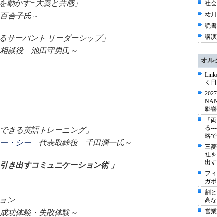
演「人を動かす=大義と共感」
社会 
祐川
合子氏～
読書 
講演
におけるサーバント リーダーシップ」
相談役 池田守男氏～
オル
Li
く日
20
NA
影響
「両
る-
英語トレーニング」
略で
ー・シー
代表取締役 千田潤一氏～
三菱
社を
出す
引き出すコミュニケーション術 」
フィ
ガポ
割と
ッション
高な
営業
体験・失敗体験～