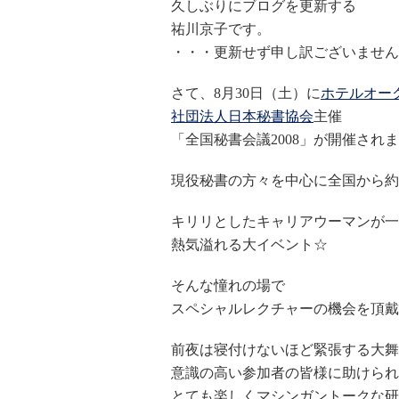
久しぶりにブログを更新する
祐川京子です。
・・・更新せず申し訳ございません
さて、8月30日（土）に
ホテルオー
社団法人日本秘書協会
主催
「全国秘書会議2008」が開催され
現役秘書の方々を中心に全国から約2
キリリとしたキャリアウーマンが一
熱気溢れる大イベント☆
そんな憧れの場で
スペシャルレクチャーの機会を頂戴
前夜は寝付けないほど緊張する大舞
意識の高い参加者の皆様に助けられ
とても楽しくマシンガントークな研