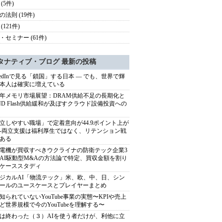
(5件)
の法則 (19件)
(121件)
・セミナー (61件)
タナティブ・ブログ 最新の投稿
nkedInで見る「鎖国」する日本 ― でも、世界で輝
本人は確実に増えている
27年メモリ市場展望：DRAM供給不足の長期化と
ND Flash供給緩和が及ぼすクラウド設備投資への
立しやすい職場」で定着意向が44.9ポイント上が
---両立支援は福利厚生ではなく、リテンション戦
ある
電機が買収すべきウクライナの防衛テック企業3
AI駆動型M&Aの方法論で特定、買収金額を割り
ケーススタディ
ジカルAI「物流テック」米、欧、中、日、シン
ールのユースケースとプレイヤーまとめ
知られていないYouTube事業の実態〜KPIや売上
ど世界規模で今のYouTubeを理解する〜
は終わった（３）AIを使う者だけが、利他に立