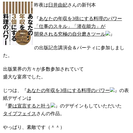
昨夜は
臼井由妃
さんの新刊本
『
あなたの年収を3倍にする料理のパワー
「仕事のスキル」「潜在能力」が
開発される究極の自分磨きツール
』
の出版記念講演会＆パーティに参加しまし
た。
出版業界の方々が多数参加されていて
盛大な宴席でした。
じつは、『
あなたの年収を3倍にする料理のパワー
』の表
紙デザインは
『
夢は宣言すると叶う
』のデザインもしていただいた
タイプフェイス
さんの作品。
やっぱり、素敵です（＾＾）