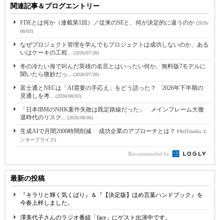
関連記事＆ブログエントリー
FDEとは何か（連載第1回）／従来のSEと、何が決定的に違うのか
(2026/
08/03)
なぜプロジェクト管理を学んでもプロジェクトは成功しないのか、ある
いはケーキの工程...
(2026/07/28)
冬の冷たい海で叫んだ英雄の名言とはいったい何か。無料版7モデルに
聞いたら微妙だっ...
(2026/07/28)
富士通とNECは「AI需要の手応え」をどう語った？ 2026年下半期の
見通しを考...
(2026/08/03)
「日本IBMのNHK案件失敗は既定路線だった」 メインフレーム大撤
退時代のリスク...
(2026/08/06)
生成AIで月間2000時間削減 成功企業のアプローチとは？
PR(ITmedia エ
ンタープライズ)
Recommended by
最新の投稿
『キラリと輝く気くばり』＆『【決定版】ほめ言葉ハンドブック』を
今春上梓しました。
澤美代子さんのラジオ番組「face」にゲスト出演中です。