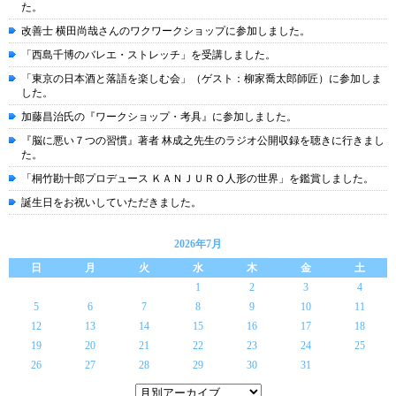
た。
改善士 横田尚哉さんのワクワークショップに参加しました。
「西島千博のバレエ・ストレッチ」を受講しました。
「東京の日本酒と落語を楽しむ会」（ゲスト：柳家喬太郎師匠）に参加しま
した。
加藤昌治氏の『ワークショップ・考具』に参加しました。
『脳に悪い７つの習慣』著者 林成之先生のラジオ公開収録を聴きに行きまし
た。
「桐竹勘十郎プロデュース ＫＡＮＪＵＲＯ人形の世界」を鑑賞しました。
誕生日をお祝いしていただきました。
2026年7月
日
月
火
水
木
金
土
1
2
3
4
5
6
7
8
9
10
11
12
13
14
15
16
17
18
19
20
21
22
23
24
25
26
27
28
29
30
31