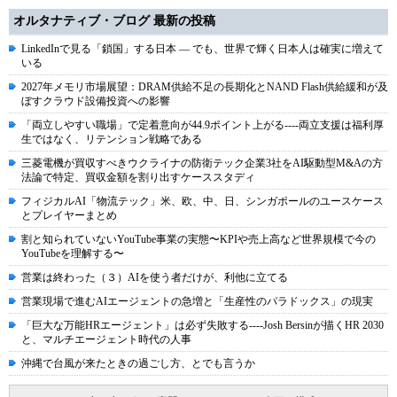
オルタナティブ・ブログ 最新の投稿
LinkedInで見る「鎖国」する日本 ― でも、世界で輝く日本人は確実に増えて
いる
2027年メモリ市場展望：DRAM供給不足の長期化とNAND Flash供給緩和が及
ぼすクラウド設備投資への影響
「両立しやすい職場」で定着意向が44.9ポイント上がる----両立支援は福利厚
生ではなく、リテンション戦略である
三菱電機が買収すべきウクライナの防衛テック企業3社をAI駆動型M&Aの方
法論で特定、買収金額を割り出すケーススタディ
フィジカルAI「物流テック」米、欧、中、日、シンガポールのユースケース
とプレイヤーまとめ
割と知られていないYouTube事業の実態〜KPIや売上高など世界規模で今の
YouTubeを理解する〜
営業は終わった（３）AIを使う者だけが、利他に立てる
営業現場で進むAIエージェントの急増と「生産性のパラドックス」の現実
「巨大な万能HRエージェント」は必ず失敗する----Josh Bersinが描くHR 2030
と、マルチエージェント時代の人事
沖縄で台風が来たときの過ごし方、とでも言うか