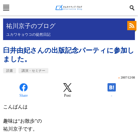
祐川京子のブログ
ユカワキョウコの徒然日記
臼井由妃さんの出版記念パーティに参加し
ました。
読書
講演・セミナー
»
2007/12/08
Share
Post
-
こんばんは
趣味は“お散歩”の
祐川京子です。