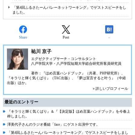
「第4回ふるさたーんバレーネットワーキング」でゲストスピーチをし
ました。
Share
Post
-
祐川 京子
エグゼクティブサーチ・コンサルタント
八戸学院大学・八戸学院短期大学総合研究所客員研究員
著作：『ほめ言葉ハンドブック』（共著、PHP研究所）、
『キラリと輝く気くばり』（TAC出版）、『夢は宣言すると叶う』（中経
出版）ほか。
» 詳しいプロフィール
最近のエントリー
『キラリと輝く気くばり』＆『【決定版】ほめ言葉ハンドブック』を今春上
梓しました。
澤美代子さんのラジオ番組「face」にゲスト出演中です。
「第4回ふるさたーんバレーネットワーキング」でゲストスピーチをしまし