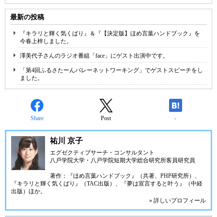
最新の投稿
『キラリと輝く気くばり』＆『【決定版】ほめ言葉ハンドブック』を
今春上梓しました。
澤美代子さんのラジオ番組「face」にゲスト出演中です。
「第4回ふるさたーんバレーネットワーキング」でゲストスピーチをし
ました。
Share
Post
-
祐川 京子
エグゼクティブサーチ・コンサルタント
八戸学院大学・八戸学院短期大学総合研究所客員研究員
著作：『ほめ言葉ハンドブック』（共著、PHP研究所）、
『キラリと輝く気くばり』（TAC出版）、『夢は宣言すると叶う』（中経
出版）ほか。
» 詳しいプロフィール