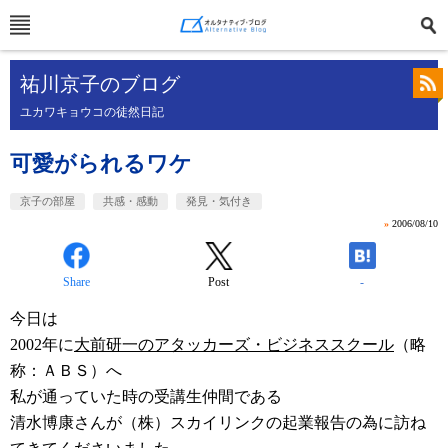
祐川京子のブログ
ユカワキョウコの徒然日記
可愛がられるワケ
京子の部屋
共感・感動
発見・気付き
»
2006/08/10
Share
Post
-
今日は
2002年に
大前研一のアタッカーズ・ビジネススクール
（略
称：ＡＢＳ）へ
私が通っていた時の受講生仲間である
清水博康さんが（株）スカイリンクの起業報告の為に訪ね