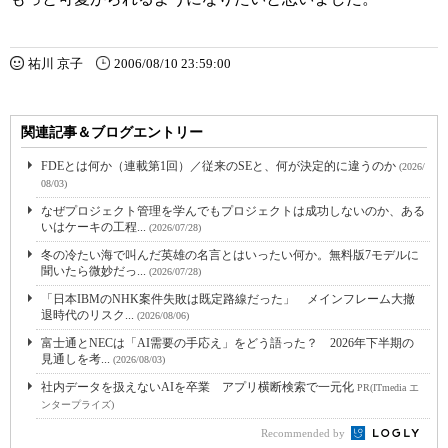
祐川 京子
2006/08/10 23:59:00
関連記事＆ブログエントリー
FDEとは何か（連載第1回）／従来のSEと、何が決定的に違うのか
(2026/
08/03)
なぜプロジェクト管理を学んでもプロジェクトは成功しないのか、ある
いはケーキの工程...
(2026/07/28)
冬の冷たい海で叫んだ英雄の名言とはいったい何か。無料版7モデルに
聞いたら微妙だっ...
(2026/07/28)
「日本IBMのNHK案件失敗は既定路線だった」 メインフレーム大撤
退時代のリスク...
(2026/08/06)
富士通とNECは「AI需要の手応え」をどう語った？ 2026年下半期の
見通しを考...
(2026/08/03)
社内データを扱えないAIを卒業 アプリ横断検索で一元化
PR(ITmedia エ
ンタープライズ)
Recommended by