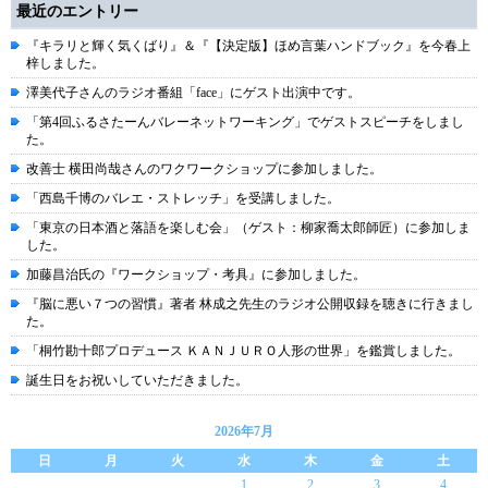
最近のエントリー
『キラリと輝く気くばり』＆『【決定版】ほめ言葉ハンドブック』を今春上
梓しました。
澤美代子さんのラジオ番組「face」にゲスト出演中です。
「第4回ふるさたーんバレーネットワーキング」でゲストスピーチをしまし
た。
改善士 横田尚哉さんのワクワークショップに参加しました。
「西島千博のバレエ・ストレッチ」を受講しました。
「東京の日本酒と落語を楽しむ会」（ゲスト：柳家喬太郎師匠）に参加しま
した。
加藤昌治氏の『ワークショップ・考具』に参加しました。
『脳に悪い７つの習慣』著者 林成之先生のラジオ公開収録を聴きに行きまし
た。
「桐竹勘十郎プロデュース ＫＡＮＪＵＲＯ人形の世界」を鑑賞しました。
誕生日をお祝いしていただきました。
2026年7月
日
月
火
水
木
金
土
1
2
3
4