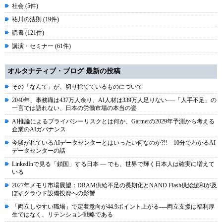
社会 (5件)
祐川の法則 (19件)
読書 (121件)
講演・セミナー (61件)
オルタナティブ・ブログ 最新の投稿
その「なんて」が、切り捨てているものについて
2040年、事務職は437万人余り、AI人材は339万人足りない----「人手不足」の
一言では語れない、日本の労働市場の本当の姿
AI推論によるプライバシーリスクとは何か、Gartnerの2029年予測から考える
企業のAIガバナンス
今騒がれているAIデータセンターとはいったい何なのか?!! 10分でわかるAI
データセンターの話
LinkedInで見る「鎖国」する日本 ― でも、世界で輝く日本人は確実に増えて
いる
2027年メモリ市場展望：DRAM供給不足の長期化とNAND Flash供給緩和が及
ぼすクラウド設備投資への影響
「両立しやすい職場」で定着意向が44.9ポイント上がる----両立支援は福利厚
生ではなく、リテンション戦略である