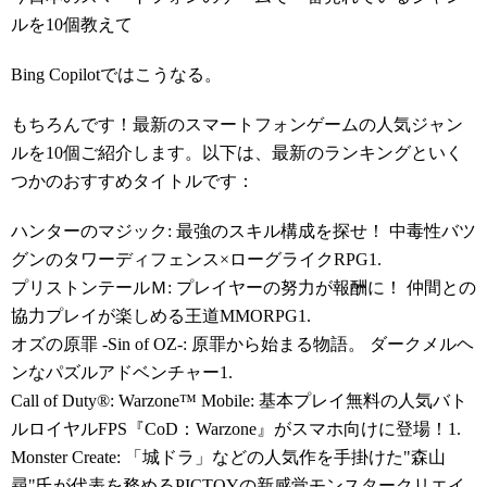
ルを10個教えて
Bing Copilotではこうなる。
もちろんです！最新のスマートフォンゲームの人気ジャン
ルを10個ご紹介します。以下は、最新のランキングといく
つかのおすすめタイトルです：
ハンターのマジック: 最強のスキル構成を探せ！ 中毒性バツ
グンのタワーディフェンス×ローグライクRPG1.
プリストンテールＭ: プレイヤーの努力が報酬に！ 仲間との
協力プレイが楽しめる王道MMORPG1.
オズの原罪 -Sin of OZ-: 原罪から始まる物語。 ダークメルヘ
ンなパズルアドベンチャー1.
Call of Duty®: Warzone™ Mobile: 基本プレイ無料の人気バト
ルロイヤルFPS『CoD：Warzone』がスマホ向けに登場！1.
Monster Create: 「城ドラ」などの人気作を手掛けた"森山
尋"氏が代表を務めるPICTOYの新感覚モンスタークリエイ