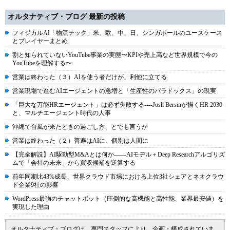
オルタナティブ・ブログ 最新の投稿
フィジカルAI「物流テック」米、欧、中、日、シンガポールのユースケース
とプレイヤーまとめ
割と知られていないYouTube事業の実態〜KPIや売上高など世界規模で今の
YouTubeを理解する〜
営業は終わった（３）AIを使う者だけが、利他に立てる
営業現場で進むAIエージェントの急増と「生産性のパラドックス」の現実
「巨大な万能HRエージェント」は必ず失敗する----Josh Bersinが描くHR 2030
と、マルチエージェント時代の人事
沖縄で台風が来たときの過ごし方、とでも言うか
営業は終わった（２）普遍はAIに、個別は人間に
【完全解説】AI駆動型M&Aとは何か――AIモデル＋Deep Researchアルゴリズ
ムで「会社の未来」から買収候補を逆算する
前年同期比43%成長、世界クラウド市場における上位3社シェアとネオクラウ
ド企業9社の影響
WordPress最強のチャットボット（圧倒的な高機能と高性能、業界最安値）を
実現した理由
オルタナティブ・ブログは、専門スタッフにより、企画・構成されていま