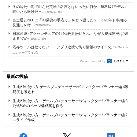
冬の冷たい海で叫んだ英雄の名言とはいったい何か。無料版7モデルに
聞いたら微妙だっ...
(2026/07/28)
富士通とNECは「AI需要の手応え」をどう語った？ 2026年下半期の
見通しを考...
(2026/08/03)
日本通運×アクセンチュアの124億円訴訟に学ぶ、なぜ大規模開発は“燃
える”のか
(2026/07/29)
既存ツールは捨てない！ アプリ連携で防ぐ情報のサイロ化
PR(ITmedia
エンタープライズ)
Recommended by
最新の投稿
生成AIの使い方 ゲームプロデューサー/ディレクター/プランナー編 4難
易度を考える
生成AIの使い方 ゲームプロデューサー/ディレクター/プランナー編 3
公式Webのページ構成案を作る
生成AIの使い方 ゲームプロデューサー/ディレクター/プランナー編 2
スライド作成