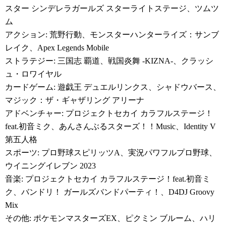
スター シンデレラガールズ スターライトステージ、ツムツ
ム
アクション: 荒野行動、モンスターハンターライズ：サンブ
レイク、Apex Legends Mobile
ストラテジー: 三国志 覇道、戦国炎舞 -KIZNA-、クラッシ
ュ・ロワイヤル
カードゲーム: 遊戯王 デュエルリンクス、シャドウバース、
マジック：ザ・ギャザリング アリーナ
アドベンチャー: プロジェクトセカイ カラフルステージ！
feat.初音ミク、あんさんぶるスターズ！！Music、Identity V
第五人格
スポーツ: プロ野球スピリッツA、実況パワフルプロ野球、
ウイニングイレブン 2023
音楽: プロジェクトセカイ カラフルステージ！feat.初音ミ
ク、バンドリ！ ガールズバンドパーティ！、D4DJ Groovy
Mix
その他: ポケモンマスターズEX、ピクミン ブルーム、ハリ