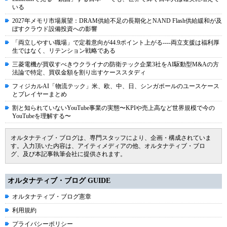
いる
2027年メモリ市場展望：DRAM供給不足の長期化とNAND Flash供給緩和が及
ぼすクラウド設備投資への影響
「両立しやすい職場」で定着意向が44.9ポイント上がる----両立支援は福利厚
生ではなく、リテンション戦略である
三菱電機が買収すべきウクライナの防衛テック企業3社をAI駆動型M&Aの方
法論で特定、買収金額を割り出すケーススタディ
フィジカルAI「物流テック」米、欧、中、日、シンガポールのユースケース
とプレイヤーまとめ
割と知られていないYouTube事業の実態〜KPIや売上高など世界規模で今の
YouTubeを理解する〜
オルタナティブ・ブログは、専門スタッフにより、企画・構成されていま
す。入力頂いた内容は、アイティメディアの他、オルタナティブ・ブロ
グ、及び本記事執筆会社に提供されます。
オルタナティブ・ブログ GUIDE
オルタナティブ・ブログ憲章
利用規約
プライバシーポリシー