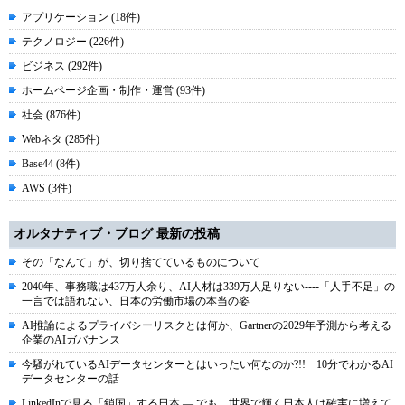
アプリケーション (18件)
テクノロジー (226件)
ビジネス (292件)
ホームページ企画・制作・運営 (93件)
社会 (876件)
Webネタ (285件)
Base44 (8件)
AWS (3件)
オルタナティブ・ブログ 最新の投稿
その「なんて」が、切り捨てているものについて
2040年、事務職は437万人余り、AI人材は339万人足りない----「人手不足」の
一言では語れない、日本の労働市場の本当の姿
AI推論によるプライバシーリスクとは何か、Gartnerの2029年予測から考える
企業のAIガバナンス
今騒がれているAIデータセンターとはいったい何なのか?!! 10分でわかるAI
データセンターの話
LinkedInで見る「鎖国」する日本 ― でも、世界で輝く日本人は確実に増えて