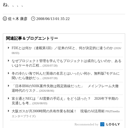
ね、、、、
佐々木 康彦
2008/06/13 01:35:22
関連記事＆ブログエントリー
FDEとは何か（連載第1回）／従来のSEと、何が決定的に違うのか
(2026/
08/03)
なぜプロジェクト管理を学んでもプロジェクトは成功しないのか、ある
いはケーキの工程...
(2026/07/28)
冬の冷たい海で叫んだ英雄の名言とはいったい何か。無料版7モデルに
聞いたら微妙だっ...
(2026/07/28)
「日本IBMのNHK案件失敗は既定路線だった」 メインフレーム大撤
退時代のリスク...
(2026/08/06)
富士通とNECは「AI需要の手応え」をどう語った？ 2026年下半期の
見通しを考...
(2026/08/03)
大阪ガスが月2000時間の共有作業を削減！ 現場のAI活用術
PR(ITmedia
エンタープライズ)
Recommended by