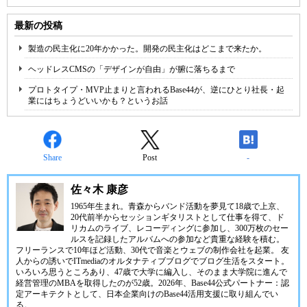
最新の投稿
製造の民主化に20年かかった。開発の民主化はどこまで来たか。
ヘッドレスCMSの「デザインが自由」が腑に落ちるまで
プロトタイプ・MVP止まりと言われるBase44が、逆にひとり社長・起
業にはちょうどいいかも？というお話
Share
Post
-
佐々木 康彦
1965年生まれ。青森からバンド活動を夢見て18歳で上京、
20代前半からセッションギタリストとして仕事を得て、ド
リカムのライブ、レコーディングに参加し、300万枚のセー
ルスを記録したアルバムへの参加など貴重な経験を積む。
フリーランスで10年ほど活動、30代で音楽とウェブの制作会社を起業。 友
人からの誘いでITmediaのオルタナティブブログでブログ生活をスタート。
いろいろ思うところあり、47歳で大学に編入し、そのまま大学院に進んで
経営管理のMBAを取得したのが52歳。2026年、Base44公式パートナー：認
定アーキテクトとして、日本企業向けのBase44活用支援に取り組んでい
る。