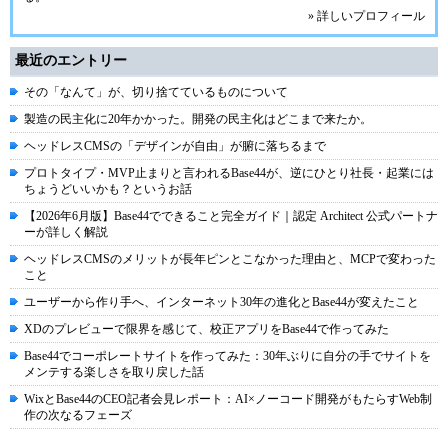
» 詳しいプロフィール
最近のエントリー
その「なんて」が、切り捨てているものについて
製造の民主化に20年かかった。開発の民主化はどこまで来たか。
ヘッドレスCMSの「デザインが自由」が腑に落ちるまで
プロトタイプ・MVP止まりと言われるBase44が、逆にひとり社長・起業には
ちょうどいいかも？というお話
【2026年6月版】Base44でできること完全ガイド｜認定 Architect 公式パートナ
ーが詳しく解説
ヘッドレスCMSのメリットが長年ピンとこなかった理由と、MCPで変わった
こと
ユーザーから作り手へ、インターネット30年の進化とBase44が変えたこと
XDのプレビューで限界を感じて、校正アプリをBase44で作ってみた
Base44でコーポレートサイトを作ってみた：30年ぶりに自分の手でサイトを
メンテする楽しさを取り戻した話
WixとBase44のCEO記者会見レポート：AI×ノーコード開発がもたらすWeb制
作の次なるフェーズ