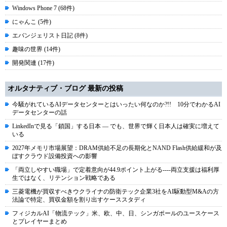
Windows Phone 7 (68件)
にゃんこ (5件)
エバンジェリスト日記 (8件)
趣味の世界 (14件)
開発関連 (17件)
オルタナティブ・ブログ 最新の投稿
今騒がれているAIデータセンターとはいったい何なのか?!! 10分でわかるAI
データセンターの話
LinkedInで見る「鎖国」する日本 ― でも、世界で輝く日本人は確実に増えて
いる
2027年メモリ市場展望：DRAM供給不足の長期化とNAND Flash供給緩和が及
ぼすクラウド設備投資への影響
「両立しやすい職場」で定着意向が44.9ポイント上がる----両立支援は福利厚
生ではなく、リテンション戦略である
三菱電機が買収すべきウクライナの防衛テック企業3社をAI駆動型M&Aの方
法論で特定、買収金額を割り出すケーススタディ
フィジカルAI「物流テック」米、欧、中、日、シンガポールのユースケース
とプレイヤーまとめ