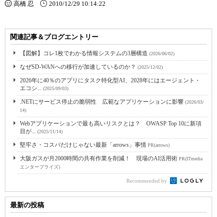
高橋 忍
2010/12/29 10:14:22
関連記事＆ブログエントリー
【図解】コレ1枚でわかる情報システムの3層構造
(2026/06/02)
なぜSD-WANへの移行が加速しているのか？
(2025/12/02)
2026年に40％のアプリにタスク特化型AI、2028年にはエージェント・
エコシ...
(2025/09/03)
.NETにサービス停止の脆弱性 広範なアプリケーションに影響
(2026/03/
14)
Webアプリケーションで最も高いリスクとは？ OWASP Top 10に新項
目が...
(2025/11/14)
堅牢さ・コスパだけじゃない最新「arrows」事情
PR(arrows)
大阪ガスが月2000時間の共有作業を削減！ 現場のAI活用術
PR(ITmedia
エンタープライズ)
Recommended by
最新の投稿