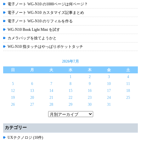
電子ノート WG-N10 の1000ページは何ページ？
電子ノート WG-N10 カスタマイズ記事まとめ
電子ノート WG-N10 のリフィルを作る
WG-N10 Book Light Mini を試す
カメラバッグを捨てようかと
WG-N10 指タッチはやっぱりポケットタッチ
2026年7月
日
月
火
水
木
金
土
1
2
3
4
5
6
7
8
9
10
11
12
13
14
15
16
17
18
19
20
21
22
23
24
25
26
27
28
29
30
31
カテゴリー
UXテクノロジ (10件)