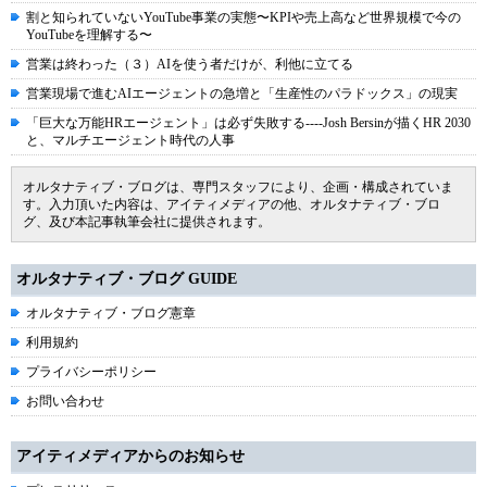
割と知られていないYouTube事業の実態〜KPIや売上高など世界規模で今の
YouTubeを理解する〜
営業は終わった（３）AIを使う者だけが、利他に立てる
営業現場で進むAIエージェントの急増と「生産性のパラドックス」の現実
「巨大な万能HRエージェント」は必ず失敗する----Josh Bersinが描くHR 2030
と、マルチエージェント時代の人事
オルタナティブ・ブログは、専門スタッフにより、企画・構成されていま
す。入力頂いた内容は、アイティメディアの他、オルタナティブ・ブロ
グ、及び本記事執筆会社に提供されます。
オルタナティブ・ブログ GUIDE
オルタナティブ・ブログ憲章
利用規約
プライバシーポリシー
お問い合わせ
アイティメディアからのお知らせ