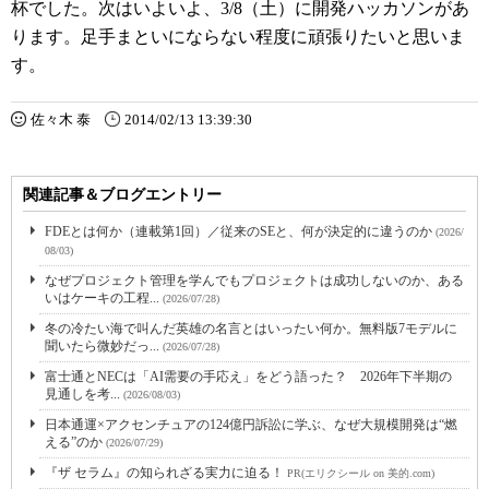
杯でした。次はいよいよ、3/8（土）に開発ハッカソンがあ
ります。足手まといにならない程度に頑張りたいと思いま
す。
佐々木 泰
2014/02/13 13:39:30
関連記事＆ブログエントリー
FDEとは何か（連載第1回）／従来のSEと、何が決定的に違うのか
(2026/
08/03)
なぜプロジェクト管理を学んでもプロジェクトは成功しないのか、ある
いはケーキの工程...
(2026/07/28)
冬の冷たい海で叫んだ英雄の名言とはいったい何か。無料版7モデルに
聞いたら微妙だっ...
(2026/07/28)
富士通とNECは「AI需要の手応え」をどう語った？ 2026年下半期の
見通しを考...
(2026/08/03)
日本通運×アクセンチュアの124億円訴訟に学ぶ、なぜ大規模開発は“燃
える”のか
(2026/07/29)
『ザ セラム』の知られざる実力に迫る！
PR(エリクシール on 美的.com)