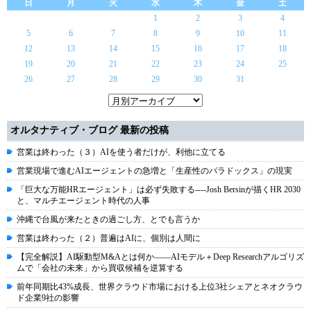
日
月
火
水
木
金
土
1
2
3
4
5
6
7
8
9
10
11
12
13
14
15
16
17
18
19
20
21
22
23
24
25
26
27
28
29
30
31
オルタナティブ・ブログ 最新の投稿
営業は終わった（３）AIを使う者だけが、利他に立てる
営業現場で進むAIエージェントの急増と「生産性のパラドックス」の現実
「巨大な万能HRエージェント」は必ず失敗する----Josh Bersinが描くHR 2030
と、マルチエージェント時代の人事
沖縄で台風が来たときの過ごし方、とでも言うか
営業は終わった（２）普遍はAIに、個別は人間に
【完全解説】AI駆動型M&Aとは何か――AIモデル＋Deep Researchアルゴリズ
ムで「会社の未来」から買収候補を逆算する
前年同期比43%成長、世界クラウド市場における上位3社シェアとネオクラウ
ド企業9社の影響