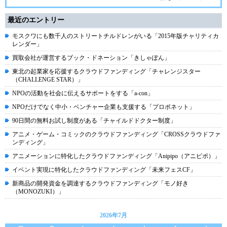
最近のエントリー
モスクワにも数千人のストリートチルドレンがいる「2015年版チャリティカ
レンダー」
買取会社が運営するブック・ドネーション「きしゃぽん」
東北の起業家を応援するクラウドファンディング「チャレンジスター
（CHALLENGE STAR）」
NPOの活動を社会に伝えるサポートをする「a-con」
NPOだけでなく中小・ベンチャー企業も支援する「プロボネット」
90日間の無料お試し制度がある「チャイルドドクター制度」
アニメ・ゲーム・コミックのクラウドファンディング「CROSSクラウドファ
ンディング」
アニメーションに特化したクラウドファンディング「Anipipo（アニピポ）」
イベント実現に特化したクラウドファンディング「未来フェスCF」
新商品の開発資金を調達するクラウドファンディング「モノ好き
（MONOZUKI）」
2026年7月