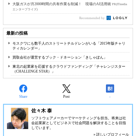
大阪ガスが月2000時間の共有作業を削減！ 現場のAI活用術
PR(ITmedia
エンタープライズ)
Recommended by
最新の投稿
モスクワにも数千人のストリートチルドレンがいる「2015年版チャリ
ティカレンダー」
買取会社が運営するブック・ドネーション「きしゃぽん」
東北の起業家を応援するクラウドファンディング「チャレンジスター
（CHALLENGE STAR）」
Share
Post
-
佐々木 泰
ソフトウェアメーカーでマーケティングを担当。将来は社
会起業家としてビジネスで社会問題を解決することを目指
しています。
» 詳しいプロフィール