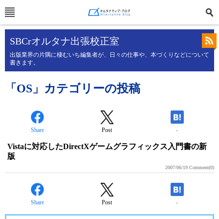
SBCrオルタナ出張校正室
出版業界の片隅に棲むいち編集者が、日々の仕事や、本づくりなどについて
書きます。
「OS」カテゴリーの投稿
Share
Post
-
Vistaに対応したDirectXゲームグラフィックス入門書の新
版
2007/06/19
Comment(0)
Share
Post
-