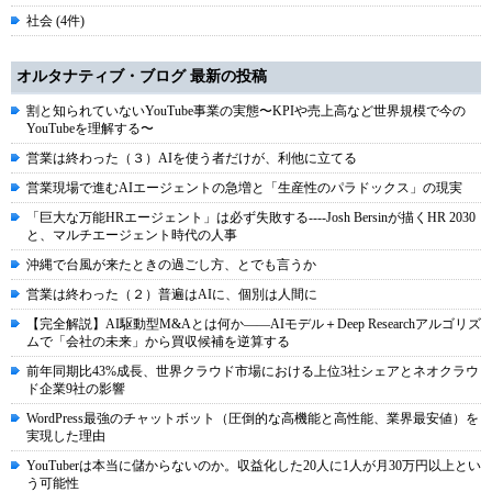
社会 (4件)
オルタナティブ・ブログ 最新の投稿
割と知られていないYouTube事業の実態〜KPIや売上高など世界規模で今の
YouTubeを理解する〜
営業は終わった（３）AIを使う者だけが、利他に立てる
営業現場で進むAIエージェントの急増と「生産性のパラドックス」の現実
「巨大な万能HRエージェント」は必ず失敗する----Josh Bersinが描くHR 2030
と、マルチエージェント時代の人事
沖縄で台風が来たときの過ごし方、とでも言うか
営業は終わった（２）普遍はAIに、個別は人間に
【完全解説】AI駆動型M&Aとは何か――AIモデル＋Deep Researchアルゴリズ
ムで「会社の未来」から買収候補を逆算する
前年同期比43%成長、世界クラウド市場における上位3社シェアとネオクラウ
ド企業9社の影響
WordPress最強のチャットボット（圧倒的な高機能と高性能、業界最安値）を
実現した理由
YouTuberは本当に儲からないのか。収益化した20人に1人が月30万円以上とい
う可能性