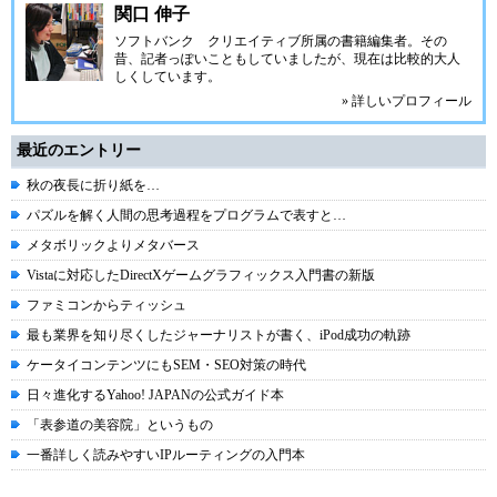
関口 伸子
ソフトバンク クリエイティブ所属の書籍編集者。その
昔、記者っぽいこともしていましたが、現在は比較的大人
しくしています。
» 詳しいプロフィール
最近のエントリー
秋の夜長に折り紙を…
パズルを解く人間の思考過程をプログラムで表すと…
メタボリックよりメタバース
Vistaに対応したDirectXゲームグラフィックス入門書の新版
ファミコンからティッシュ
最も業界を知り尽くしたジャーナリストが書く、iPod成功の軌跡
ケータイコンテンツにもSEM・SEO対策の時代
日々進化するYahoo! JAPANの公式ガイド本
「表参道の美容院」というもの
一番詳しく読みやすいIPルーティングの入門本