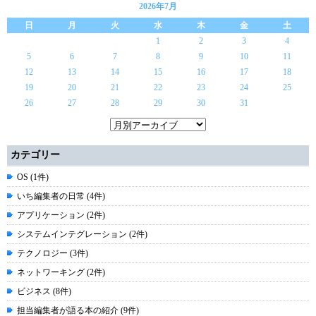
2026年7月
日
月
火
水
木
金
土
1
2
3
4
5
6
7
8
9
10
11
12
13
14
15
16
17
18
19
20
21
22
23
24
25
26
27
28
29
30
31
カテゴリー
OS (1件)
いち編集者の日常 (4件)
アプリケーション (2件)
システムインテグレーション (2件)
テクノロジー (3件)
ネットワーキング (2件)
ビジネス (8件)
担当編集者が語る本の紹介 (9件)