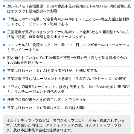
2027年メモリ市場展望：DRAM供給不足の長期化とNAND Flash供給緩和が及
ぼすクラウド設備投資への影響
「両立しやすい職場」で定着意向が44.9ポイント上がる----両立支援は福利厚
生ではなく、リテンション戦略である
三菱電機が買収すべきウクライナの防衛テック企業3社をAI駆動型M&Aの方
法論で特定、買収金額を割り出すケーススタディ
フィジカルAI「物流テック」米、欧、中、日、シンガポールのユースケース
とプレイヤーまとめ
割と知られていないYouTube事業の実態〜KPIや売上高など世界規模で今の
YouTubeを理解する〜
営業は終わった（３）AIを使う者だけが、利他に立てる
営業現場で進むAIエージェントの急増と「生産性のパラドックス」の現実
「巨大な万能HRエージェント」は必ず失敗する----Josh Bersinが描くHR 2030
と、マルチエージェント時代の人事
沖縄で台風が来たときの過ごし方、とでも言うか
営業は終わった（２）普遍はAIに、個別は人間に
オルタナティブ・ブログは、専門スタッフにより、企画・構成されていま
す。入力頂いた内容は、アイティメディアの他、オルタナティブ・ブロ
グ、及び本記事執筆会社に提供されます。