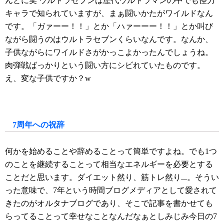
んとに笑 ウルトラセブンは歴代ウルトラマンの中でも怪力
キャラで知られていますが、まぁ闘いかたがワイルドなん
です。「ガァーー！！」とか「ハァーーー！！」とか叫び
ながら闘うのはウルトラセブンくらいなんです。なんか、
子供ながらにワイルドさがかっこよかったんでしょうね。
肉弾戦ばっかりという闘い方にシビれていたものです。
え、変な子供ですか？w
7周年への祝辞
何かを始めることや辞めることって簡単ですよね。でも1つ
のことを継続することって相当なエネルギーを必要とする
ことだと思います。ダイエット然り、筋トレ然り...。そうい
った意味で、7年という時間ブログメディアとして愛されて
きたのがオルタナブログであり、そこで記事を書かせても
らってることって幸せなことなんだなぁとしみじみ今日の7