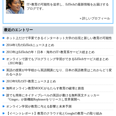
IT×教育の可能性を追求し、EdTechの最新情報をお届けする
ブログです。
» 詳しいプロフィール
最近のエントリー
ネット上だけで卒業できるインターネット大学の出現と新しい教育の可能性
2014年1月のEdTechニュースまとめ
2013年はEdTechの年！日本・海外のIT×教育系サービス総まとめ
オンラインで誰でもプログラミング学習ができるEdTechサービス総まとめ
（2013年版）
英語の授業が中学校から英語開講になり、日本の英語教育はこれからどう変
わるべきか
2013年9月のIT×教育ニュースまとめ
無料オンライン教育MOOCがもたらす教育の破壊と創造
誰でも簡単にネイティブレベルの英語が書ける無料英文チェッカー
『Ginger』が新機能Rephraserをリリースし世界展開へ
オンライン学習が教育に与える影響と未来予測
【イベントレポート】教育のクラウド化とGoogleの教育への取り組み