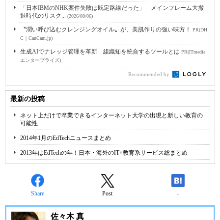
「日本IBMのNHK案件失敗は既定路線だった」 メインフレーム大撤
退時代のリスク...
(2026/08/06)
〝潤い呼び込むクレンジングオイル〟が、美肌作りの強い味方！
PR(DH
C｜CanCam.jp)
生成AIでナレッジ管理を革新 組織知を統合するツールとは
PR(ITmedia
エンタープライズ)
Recommended by
最新の投稿
ネット上だけで卒業できるインターネット大学の出現と新しい教育の
可能性
2014年1月のEdTechニュースまとめ
2013年はEdTechの年！日本・海外のIT×教育系サービス総まとめ
Share
Post
-
佐々木 真