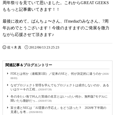
周年祭りを見ていて思いました。これからGREAT GEEKS
ももっと記事書いてきます！！
最後に改めて。ばんちょ〜さん、ITmediaのみなさん、7周
年おめでとうございます！今後のますますのご発展を微力
ながら応援させて頂きます♪
佐々木 真
2012/06/13 23:25:23
関連記事＆ブログエントリー
FDEとは何か（連載第1回）／従来のSEと、何が決定的に違うのか
(2026/
08/03)
なぜプロジェクト管理を学んでもプロジェクトは成功しないのか、ある
いはケーキの工程...
(2026/07/28)
冬の冷たい海で叫んだ英雄の名言とはいったい何か。無料版7モデルに
聞いたら微妙だっ...
(2026/07/28)
富士通とNECは「AI需要の手応え」をどう語った？ 2026年下半期の
見通しを考...
(2026/08/03)