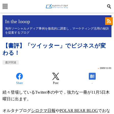
In the looop
海外ソーシャルメディア事例を徹底的に調査し，マーケティング活用の秘訣
を提案するブログ
【書評】「ツイッター」でビジネスが変
わる！
書評関連
»
2009/11/01
Share
Post
-
続々登場しているTwitter本の中で，強力な一冊が11月5日木
曜日に出ます。
オルタナプログ
シロクマ日報
や
POLAR BEAR BLOG
でおな