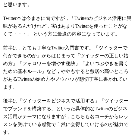
と思います。
Twitter本は今まさに旬ですが，「Twitterのビジネス活用に興
味があるんだけれど，実はあまりTwitterを使ったことがな
くて・・・」 という方に最適の内容になっています。
前半は，とても丁寧なTwitter入門書です。「ツイッターで
何ができるのか」からはじまって「ツイッターの正しい始
め方」「フォロワーを増やす秘訣」「よいつぶやきを書く
ための基本ルール」など，ややもすると敷居の高いところ
があるTwitterの始め方やノウハウが懇切丁寧に書かれてい
ます。
後半は「ツイッターをビジネスで活用する」「ツイッター
でブランドを構築する」といった具体的なTwitterのビジネ
ス活用がテーマになりますが，こちらも名コーチからレッ
スンを受けている感覚で自然に会得していけるのが魅力で
す。