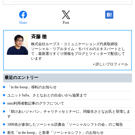
Share
Post
-
斉藤 徹
株式会社ループス・コミュニケーションズ
代表取締役
ソーシャル・リアルタイム・モバイルのエキスパートとし
て，最新選りすぐり情報をブログとツイッターで配信して
います
» 詳しいプロフィール
最近のエントリー
「in the looop」移転のお知らせ
ユニットSaSa、さとなおとの出会いから協業まで
mixi利用者数記事のグラフについて
「助けあいジャパン」チャリティセミナーに、同級生さとなお氏と登壇しま
す
1800名が参加したソーシャル読書会「ソーシャルシフトの会」のご報告
新生「in the looop」と新著「ソーシャルシフト」のお知らせ