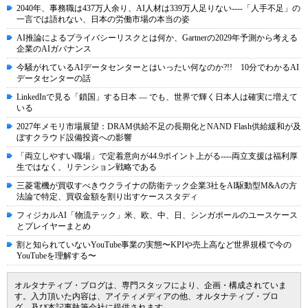
2040年、事務職は437万人余り、AI人材は339万人足りない----「人手不足」の
一言では語れない、日本の労働市場の本当の姿
AI推論によるプライバシーリスクとは何か、Gartnerの2029年予測から考える
企業のAIガバナンス
今騒がれているAIデータセンターとはいったい何なのか?!! 10分でわかるAI
データセンターの話
LinkedInで見る「鎖国」する日本 ― でも、世界で輝く日本人は確実に増えて
いる
2027年メモリ市場展望：DRAM供給不足の長期化とNAND Flash供給緩和が及
ぼすクラウド設備投資への影響
「両立しやすい職場」で定着意向が44.9ポイント上がる----両立支援は福利厚
生ではなく、リテンション戦略である
三菱電機が買収すべきウクライナの防衛テック企業3社をAI駆動型M&Aの方
法論で特定、買収金額を割り出すケーススタディ
フィジカルAI「物流テック」米、欧、中、日、シンガポールのユースケース
とプレイヤーまとめ
割と知られていないYouTube事業の実態〜KPIや売上高など世界規模で今の
YouTubeを理解する〜
オルタナティブ・ブログは、専門スタッフにより、企画・構成されていま
す。入力頂いた内容は、アイティメディアの他、オルタナティブ・ブロ
グ、及び本記事執筆会社に提供されます。