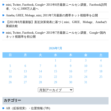
mixi, Twitter, Facebook, Google+ 2011年8月最新ニールセン調査。Facebook訪問
者、ついに1000万人超へ
Ameba, GREE, Mobage, mixi, 2011年7月最新の携帯ネット視聴率を公開
【2011年8月最新版】直近決算発表に基づくmixi、GREE、Mobage、Amebaの
業績比較
mixi, Twitter, Facebook, Google+ 2011年7月最新ニールセン調査、Google+国内
ネット視聴率を初公開
2026年7月
日
月
火
水
木
金
土
1
2
3
4
5
6
7
8
9
10
11
12
13
14
15
16
17
18
19
20
21
22
23
24
25
26
27
28
29
30
31
カテゴリー
AR（拡張現実）・位置情報 (7件)