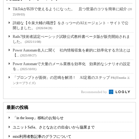
TikTokがB2Bで使えるようになった。 且つ世湯のコツを簡単に紹介
(20
25/09/03)
詳細な【今泉大輔の職歴】をさっつーのAIエージェント・サイトで公
開しました。
(2026/04/28)
Rails7技術者認定べーシック試験公式教科書ベータ版が販売開始されま
した。
(2025/11/08)
Power Automate名人に聞く 社内情報収集を劇的に効率化する方法とは
【...
(2025/09/27)
Power Automateで大量のメール業務を効率化 効果的なシナリオの設定
を...
(2025/10/01)
「プロンプトが面倒」の悲鳴を解消！ AI定着のステップ
PR(ITmedia エ
ンタープライズ)
Recommended by
最新の投稿
「in the looop」移転のお知らせ
ユニットSaSa、さとなおとの出会いから協業まで
mixi利用者数記事のグラフについて