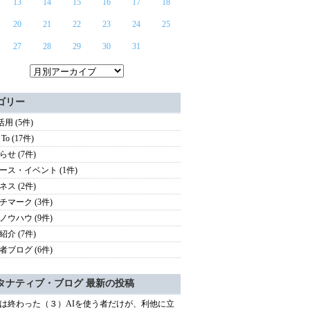
13
14
15
16
17
18
20
21
22
23
24
25
27
28
29
30
31
ゴリー
活用 (5件)
To (17件)
らせ (7件)
ース・イベント (1件)
ネス (2件)
チマーク (3件)
ノウハウ (9件)
紹介 (7件)
者ブログ (6件)
タナティブ・ブログ 最新の投稿
は終わった（３）AIを使う者だけが、利他に立