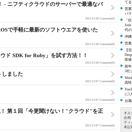
てる
！ - ニフティクラウドのサーバーで最適なバ
営業
パラ
2011/11/30
Comment(0)
「巨
Jo
tOSで手軽に最新のソフトウエアを使いた
代の
沖縄
営業
2011/11/30
Comment(0)
【完
 SDK for Ruby」を試す方法！！
De
収候
2011/11/30
Comment(0)
前年
3社
トしました
Wo
2011/11/07
Comment(0)
高性
Yo
に1
2011/11/07
Comment(0)
台風
！ 第１回「今更聞けない！"クラウド"を正
オル
企画
ティ
2011/11/07
Comment(0)
本記