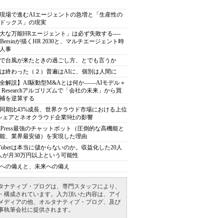
現場で進むAIエージェントの急増と「生産性の
ドックス」の現実
大な万能HRエージェント」は必ず失敗する----
sh Bersinが描くHR 2030と、マルチエージェント時
人事
で台風が来たときの過ごし方、とでも言うか
は終わった（２）普遍はAIに、個別は人間に
全解説】AI駆動型M&Aとは何か――AIモデル＋
ep Researchアルゴリズムで「会社の未来」から買
補を逆算する
同期比43%成長、世界クラウド市場における上位
シェアとネオクラウド企業9社の影響
rdPress最強のチャットボット（圧倒的な高機能と
能、業界最安値）を実現した理由
uTuberは本当に儲からないのか。収益化した20人
人が月30万円以上という可能性
への備えと、未来への備え
タナティブ・ブログは、専門スタッフにより、
・構成されています。入力頂いた内容は、アイ
メディアの他、オルタナティブ・ブログ、及び
事執筆会社に提供されます。