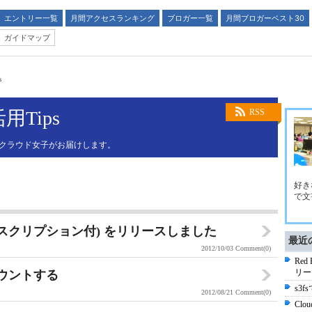
エントリー一覧
月間アクセスランキング
ブロガー一覧
月間ブロガーベスト30
ガイドマップ
s
Tips
RSS
、クラウド女子がお届けします。
好き
で文
inux(サブスクリプション付) をリリースしました
最近
2012/10/03
Comment(0)
Red
リー
マウントする
s3
2012/08/21
Comment(0)
Cl