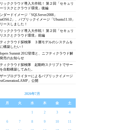
リッククラウド導入大作戦！ 第２回「セキュリ
ーリスクとクラウド環境」後編
ンダードイメージ「SQLServer2008」
entOS6.2」、パブリックイメージ「Ubuntu11.10」
リースしました！
リッククラウド導入大作戦！ 第２回「セキュリ
リスクとクラウド環境」前編
ティクラウド探検隊 ３層モデルのシステムを
に構築したい！
elopers Summit 2012登壇と、ニフティクラウド解
発売のお知らせ
ティクラウド探検隊 起動時スクリプトでサー
を自動構築してみた。
ザーブログライターによるパブリックイメージ
xtGenerationLAMP」公開
2026年7月
月
火
水
木
金
土
1
2
3
4
6
7
8
9
10
11