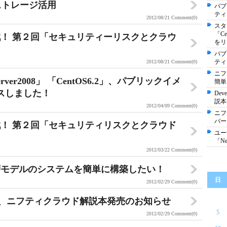
ドストレージ活用
パブ
ティ
2012/08/21
Comment(0)
スタ
「C
！ 第２回「セキュリティーリスクとクラウ
をリ
パブ
ティ
2012/08/21
Comment(0)
ニフ
er2008」 「CentOS6.2」、パブリックイメ
簡単
リースしました！
Dev
説本
2012/04/09
Comment(0)
ニフ
バー
！ 第２回「セキュリティリスクとクラウド
ユー
「Ne
2012/03/22
Comment(0)
層モデルのシステムを簡単に構築したい！
日
2012/02/29
Comment(0)
2012登壇と、ニフティクラウド解説本発売のお知らせ
5
2012/02/29
Comment(0)