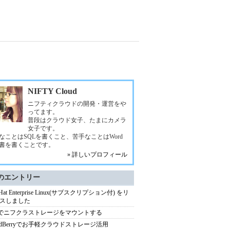
NIFTY Cloud
ニフティクラウドの開発・運営をや
ってます。
普段はクラウド女子、たまにカメラ
女子です。
なことはSQLを書くこと、苦手なことはWord
書を書くことです。
» 詳しいプロフィール
のエントリー
 Hat Enterprise Linux(サブスクリプション付) をリ
スしました
fsでニフクラストレージをマウントする
oudBerryでお手軽クラウドストレージ活用