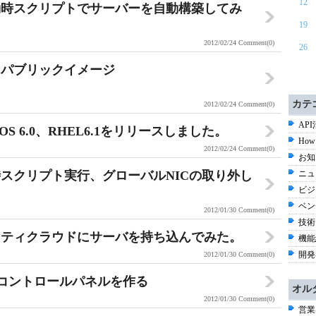
12
動時スクリプトでサーバーを自動構築してみ
19
2012/02/24
Comment(0)
26
るパブリックイメージ
カテ
2012/02/24
Comment(0)
API
n、CentOS 6.0、RHEL6.1をリリースしました。
How 
2012/02/24
Comment(0)
お知
スクリプト実行、グローバルNICの取り外し
ニュ
ビジ
ベン
2012/01/30
Comment(0)
技術
フティクラウドにサーバを持ち込んでみた。
機能
開発
2012/01/30
Comment(0)
簡易コントロールパネルを作る
オル
2012/01/30
Comment(0)
営業