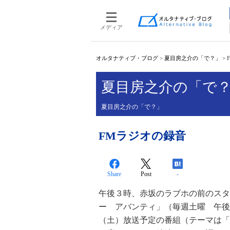
メディア
オルタナティブ・ブログ
>
夏目房之介の「で？」
>
夏目房之介の「で
夏目房之介の「で？」
FMラジオの録音
Share
Post
-
午後３時、赤坂のラブホの前のスタ
ー アバンティ」（毎週土曜 午後
（土）放送予定の番組（テーマは「