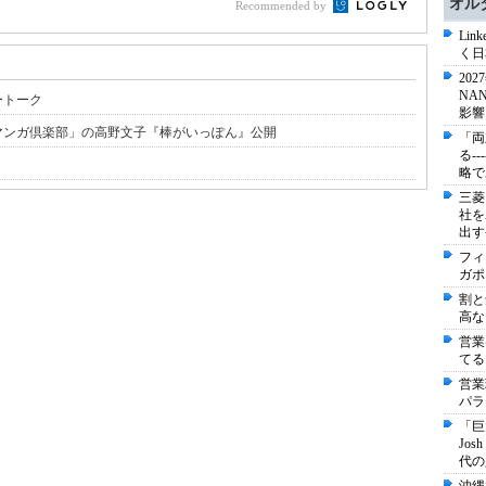
オル
Recommended by
Li
く日
20
NA
ートーク
影響
マンガ倶楽部」の高野文子『棒がいっぽん』公開
「両
る-
略で
三菱
社を
出す
フィ
ガポ
割と
高な
営業
てる
営業
パラ
「巨
Jo
代の