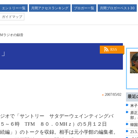
エントリー一覧
月間アクセスランキング
ブロガー一覧
月間ブロガーベスト30
ガイドマップ
FMラジオの録音
？」
RSS
»
2007/05/02
最近
米子
原正
ジオで「サントリー サタデーウェインティングバ
部」
５～６時 TFM ８０．０MHｚ）の５月１２日
韓国
続編」）のトークを収録。相手は元小学館の編集者。
25