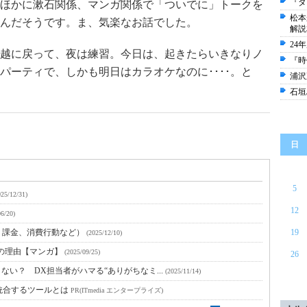
『ダ
ほかに漱石関係、マンガ関係で「ついでに」トークを
松本
んだそうです。ま、気楽なお話でした。
解説
24
越に戻って、夜は練習。今日は、起きたらいきなりノ
『時
パーティで、しかも明日はカラオケなのに････。と
浦沢
石垣
日
5
025/12/31)
12
06/20)
、課金、消費行動など）
19
(2025/12/10)
得の理由【マンガ】
(2025/09/25)
26
ない？ DX担当者がハマる“ありがちなミ...
(2025/11/14)
統合するツールとは
PR(ITmedia エンタープライズ)