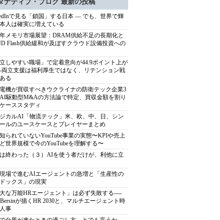
タナティブ・ブログ 最新の投稿
nkedInで見る「鎖国」する日本 ― でも、世界で輝
本人は確実に増えている
27年メモリ市場展望：DRAM供給不足の長期化と
ND Flash供給緩和が及ぼすクラウド設備投資への
立しやすい職場」で定着意向が44.9ポイント上が
---両立支援は福利厚生ではなく、リテンション戦
ある
電機が買収すべきウクライナの防衛テック企業3
AI駆動型M&Aの方法論で特定、買収金額を割り
ケーススタディ
ジカルAI「物流テック」米、欧、中、日、シン
ールのユースケースとプレイヤーまとめ
知られていないYouTube事業の実態〜KPIや売上
ど世界規模で今のYouTubeを理解する〜
は終わった（３）AIを使う者だけが、利他に立
現場で進むAIエージェントの急増と「生産性の
ドックス」の現実
大な万能HRエージェント」は必ず失敗する----
sh Bersinが描くHR 2030と、マルチエージェント時
人事