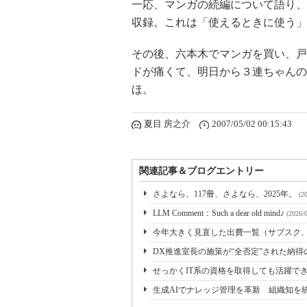
一応、マンガの続編について語り、
収録。これは「使えるときに使う」
その後、六本木でマンガを買い、戸
ドが痛くて、明日から３連ちゃんの
ほ。
夏目 房之介
2007/05/02 00:15:43
関連記事＆ブログエントリー
さよなら、117冊、さよなら、2025年。
(2
LLM Comment：Such a dear old mind♪
(2026/
今年大きく見直した出費一覧（サブスク
DX推進室長の施策が“全否定”された納
せっかくIT系の資格を取得しても活躍でき
生成AIでナレッジ管理を革新 組織知を