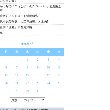
ンジョン飯』
かつぢの『？（なぞ）のクローバー』復刻版と
本
年度漱石アンドロイド活動報告
代小説傑作選 大江戸綺譚』と木内昇
直樹「漫勉」大友克洋編
島
2026年7月
月
火
水
木
金
土
1
2
3
4
6
7
8
9
10
11
13
14
15
16
17
18
20
21
22
23
24
25
27
28
29
30
31