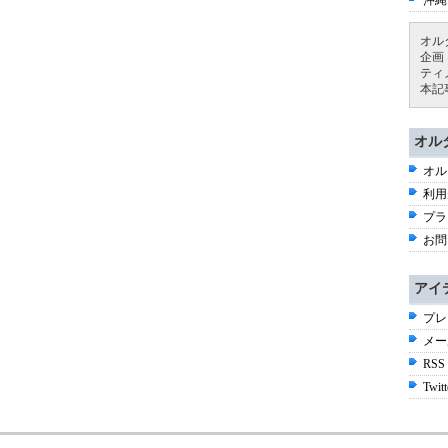
沖縄
オル
企画
ティ
本記
オル
オル
利用
プラ
お問
アイ
プレ
メー
RSS
Twitt