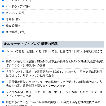
テクノロジー (11件)
ハードウェア (2件)
ビジネス (27件)
海外 (21件)
社会 (28件)
種々雑感 (20件)
オルタナティブ・ブログ 最新の投稿
LinkedInで見る「鎖国」する日本 ― でも、世界で輝く日本人は確実に増えて
いる
2027年メモリ市場展望：DRAM供給不足の長期化とNAND Flash供給緩和が及
ぼすクラウド設備投資への影響
「両立しやすい職場」で定着意向が44.9ポイント上がる----両立支援は福利厚
生ではなく、リテンション戦略である
三菱電機が買収すべきウクライナの防衛テック企業3社をAI駆動型M&Aの方
法論で特定、買収金額を割り出すケーススタディ
フィジカルAI「物流テック」米、欧、中、日、シンガポールのユースケース
とプレイヤーまとめ
割と知られていないYouTube事業の実態〜KPIや売上高など世界規模で今の