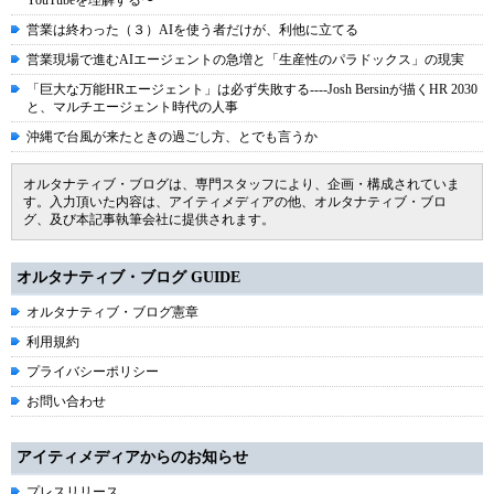
YouTubeを理解する〜
営業は終わった（３）AIを使う者だけが、利他に立てる
営業現場で進むAIエージェントの急増と「生産性のパラドックス」の現実
「巨大な万能HRエージェント」は必ず失敗する----Josh Bersinが描くHR 2030
と、マルチエージェント時代の人事
沖縄で台風が来たときの過ごし方、とでも言うか
オルタナティブ・ブログは、専門スタッフにより、企画・構成されていま
す。入力頂いた内容は、アイティメディアの他、オルタナティブ・ブロ
グ、及び本記事執筆会社に提供されます。
オルタナティブ・ブログ GUIDE
オルタナティブ・ブログ憲章
利用規約
プライバシーポリシー
お問い合わせ
アイティメディアからのお知らせ
プレスリリース