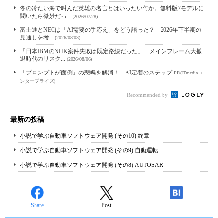
冬の冷たい海で叫んだ英雄の名言とはいったい何か。無料版7モデルに
聞いたら微妙だっ...
(2026/07/28)
富士通とNECは「AI需要の手応え」をどう語った？ 2026年下半期の
見通しを考...
(2026/08/03)
「日本IBMのNHK案件失敗は既定路線だった」 メインフレーム大撤
退時代のリスク...
(2026/08/06)
「プロンプトが面倒」の悲鳴を解消！ AI定着のステップ
PR(ITmedia エ
ンタープライズ)
Recommended by
最新の投稿
小説で学ぶ自動車ソフトウェア開発 (その10) 終章
小説で学ぶ自動車ソフトウェア開発 (その9) 自動運転
小説で学ぶ自動車ソフトウェア開発 (その8) AUTOSAR
Share
Post
-