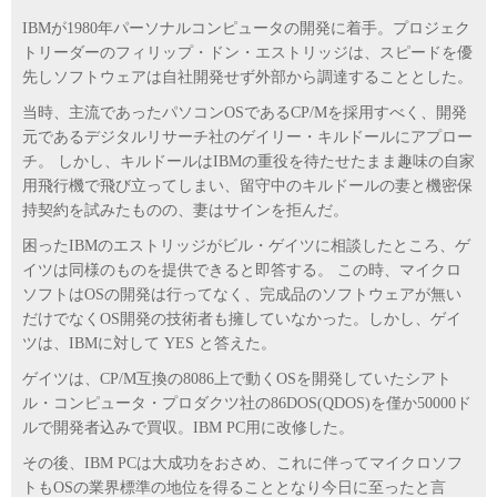
IBMが1980年パーソナルコンピュータの開発に着手。プロジェク
トリーダーのフィリップ・ドン・エストリッジは、スピードを優
先しソフトウェアは自社開発せず外部から調達することとした。
当時、主流であったパソコンOSであるCP/Mを採用すべく、開発
元であるデジタルリサーチ社のゲイリー・キルドールにアプロー
チ。 しかし、キルドールはIBMの重役を待たせたまま趣味の自家
用飛行機で飛び立ってしまい、留守中のキルドールの妻と機密保
持契約を試みたものの、妻はサインを拒んだ。
困ったIBMのエストリッジがビル・ゲイツに相談したところ、ゲ
イツは同様のものを提供できると即答する。 この時、マイクロ
ソフトはOSの開発は行ってなく、完成品のソフトウェアが無い
だけでなくOS開発の技術者も擁していなかった。しかし、ゲイ
ツは、IBMに対して YES と答えた。
ゲイツは、CP/M互換の8086上で動くOSを開発していたシアト
ル・コンピュータ・プロダクツ社の86DOS(QDOS)を僅か50000ド
ルで開発者込みで買収。IBM PC用に改修した。
その後、IBM PCは大成功をおさめ、これに伴ってマイクロソフ
トもOSの業界標準の地位を得ることとなり今日に至ったと言