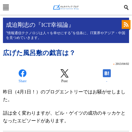
成迫剛志の『ICT幸福論』
”情報通信テクノロジは人々を幸せにする”を信条に、IT業界やアジア・中国
を見つめていきます。
広げた風呂敷の戯言は？
»
2013/04/02
Share
Post
-
昨日（4月1日！）のブログエントリーではお騒がせしまし
た。
話は全く変わりますが、ビル・ゲイツの成功のキッカケと
なったエピソードがあります。