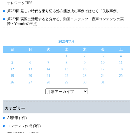
テレワークTIPS
第233回:厳しい時代を乗り切る処方箋は成功事例ではなく「失敗事例」
第232回:実際に活用すると分かる、動画コンテンツ・音声コンテンツの実
際・Youtubeの欠点
2026年7月
日
月
火
水
木
金
土
1
2
3
4
5
6
7
8
9
10
11
12
13
14
15
16
17
18
19
20
21
22
23
24
25
26
27
28
29
30
31
カテゴリー
AI活用 (1件)
コンテンツ作成 (3件)