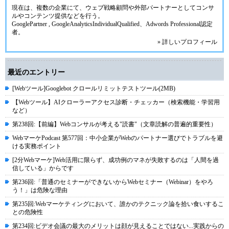
現在は、複数の企業にて、ウェブ戦略顧問や外部パートナーとしてコンサ
ルやコンテンツ提供などを行う。
GooglePartner , GoogleAnalyticsIndividualQualified、Adwords Professional認定
者。
» 詳しいプロフィール
最近のエントリー
[Webツール]Googlebot クロールリミットテストツール(2MB)
【Webツール】AIクローラーアクセス診断・チェッカー（検索機能・学習用
など）
第238回:【前編】Webコンサルが考える"読書"（文章読解の普遍的重要性）
WebマーケPodcast 第577回：中小企業がWebのパートナー選びでトラブルを避
ける実務ポイント
[2分Webマーケ]Web活用に限らず、成功例のマネが失敗するのは「人間を過
信している」からです
第236回:「普通のセミナーができないからWebセミナー（Webinar）をやろ
う！」は危険な理由
第235回:Webマーケティングにおいて、誰かのテクニック論を拾い食いするこ
との危険性
第234回:ビデオ会議の最大のメリットは顔が見えることではない...実践からの