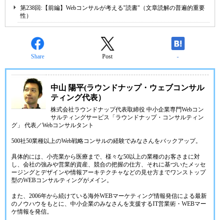
第238回:【前編】Webコンサルが考える"読書"（文章読解の普遍的重要
性）
Share
Post
-
中山 陽平(ラウンドナップ・ウェブコンサル
ティング代表）
株式会社ラウンドナップ代表取締役 中小企業専門Webコン
サルティングサービス「ラウンドナップ・コンサルティン
グ」 代表／Webコンサルタント
500社50業種以上のWeb戦略コンサルの経験でみなさんをバックアップ。
具体的には、小売業から医療まで、様々な50以上の業種のお客さまに対
し、会社の強みや営業的資産、競合の把握の仕方、それに基づいたメッセ
ージングとデザインや情報アーキテクチャなどの見せ方までワンストップ
型のWEBコンサルティングがメイン。
また、2006年から続けている海外WEBマーケティング情報発信による最新
のノウハウをもとに、中小企業のみなさんを支援するIT営業術・WEBマー
ケ情報を発信。