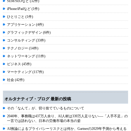
SEM/SEOなど (32件)
iPhone/iPadなど (1件)
ひとりごと (1件)
アプリケーション (4件)
グラフィックデザイン (6件)
コンサルティング (33件)
テクノロジー (14件)
ネットワーキング (11件)
ビジネス (45件)
マーケティング (117件)
社会 (42件)
オルタナティブ・ブログ 最新の投稿
その「なんて」が、切り捨てているものについて
2040年、事務職は437万人余り、AI人材は339万人足りない----「人手不足」の
一言では語れない、日本の労働市場の本当の姿
AI推論によるプライバシーリスクとは何か、Gartnerの2029年予測から考える