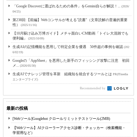
「Google Discoverに選ばれるための条件」をGemini自らが解説！...
(2026/
04/25)
第238回:【前編】Webコンサルが考える"読書"（文章読解の普遍的重要
性）
(2025/11/16)
【10月駆け込み万博ガイド】メチャ面白いCM動画「トイレ大混雑でも
便利編」
(2025/10/09)
生成AIの記憶機能を悪用して特定企業を優遇 50件超の事例を確認
(202
6/02/19)
Googleの「AppSheet」を悪用した新手のフィッシング攻撃に注意 初回
メ...
(2026/05/30)
生成AIでナレッジ管理を革新 組織知を統合するツールとは
PR(ITmedia
エンタープライズ)
Recommended by
最新の投稿
[Webツール]Googlebot クロールリミットテストツール(2MB)
【Webツール】AIクローラーアクセス診断・チェッカー（検索機能・
学習用など）