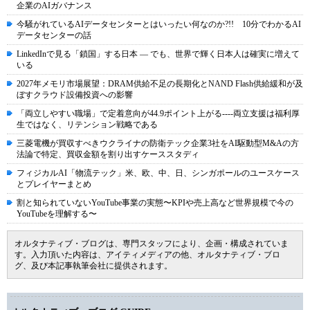
企業のAIガバナンス
今騒がれているAIデータセンターとはいったい何なのか?!! 10分でわかるAI
データセンターの話
LinkedInで見る「鎖国」する日本 ― でも、世界で輝く日本人は確実に増えて
いる
2027年メモリ市場展望：DRAM供給不足の長期化とNAND Flash供給緩和が及
ぼすクラウド設備投資への影響
「両立しやすい職場」で定着意向が44.9ポイント上がる----両立支援は福利厚
生ではなく、リテンション戦略である
三菱電機が買収すべきウクライナの防衛テック企業3社をAI駆動型M&Aの方
法論で特定、買収金額を割り出すケーススタディ
フィジカルAI「物流テック」米、欧、中、日、シンガポールのユースケース
とプレイヤーまとめ
割と知られていないYouTube事業の実態〜KPIや売上高など世界規模で今の
YouTubeを理解する〜
オルタナティブ・ブログは、専門スタッフにより、企画・構成されていま
す。入力頂いた内容は、アイティメディアの他、オルタナティブ・ブロ
グ、及び本記事執筆会社に提供されます。