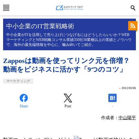
中小企業のIT営業戦略術
中小企業がITを活用して売り上げにつなげるにはどうしたらいいか？WEB
マーケティングとWEB戦略コンサル実績350社50業種以上の実績とノウハウ
で、海外の最先端情報を中心に、噛み砕いてご紹介。
Zapposは動画を使ってリンク元を倍増？
動画をビジネスに活かす「9つのコツ」
マーケティング
»
2012/03/06
Share
Post
-
作成者：
中山陽平