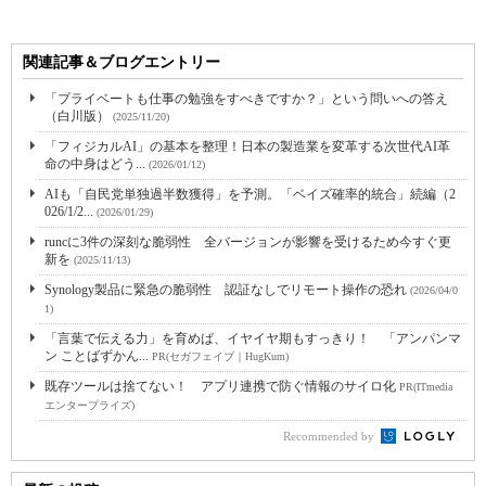
関連記事＆ブログエントリー
「プライベートも仕事の勉強をすべきですか？」という問いへの答え
（白川版）
(2025/11/20)
「フィジカルAI」の基本を整理！日本の製造業を変革する次世代AI革
命の中身はどう...
(2026/01/12)
AIも「自民党単独過半数獲得」を予測。「ベイズ確率的統合」続編（2
026/1/2...
(2026/01/29)
runcに3件の深刻な脆弱性 全バージョンが影響を受けるため今すぐ更
新を
(2025/11/13)
Synology製品に緊急の脆弱性 認証なしでリモート操作の恐れ
(2026/04/0
1)
「言葉で伝える力」を育めば、イヤイヤ期もすっきり！ 「アンパンマ
ン ことばずかん...
PR(セガフェイブ｜HugKum)
既存ツールは捨てない！ アプリ連携で防ぐ情報のサイロ化
PR(ITmedia
エンタープライズ)
Recommended by