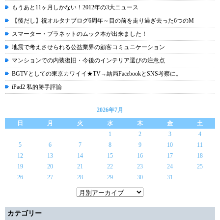
もうあと11ヶ月しかない！2012年の3大ニュース
【後だし】祝オルタナブログ6周年～目の前を走り過ぎ去った6つのM
スマーター・プラネットのムック本が出来ました！
地震で考えさせられる公益業界の顧客コミュニケーション
マンションでの内装復旧・今後のインテリア選びの注意点
BGTVとしての東京カワイイ★TV→結局FacebookとSNS考察に。
iPad2 私的勝手評論
2026年7月
日
月
火
水
木
金
土
1
2
3
4
5
6
7
8
9
10
11
12
13
14
15
16
17
18
19
20
21
22
23
24
25
26
27
28
29
30
31
カテゴリー