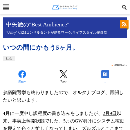
中矢徹の"Best Ambience"
"Utility" CRMコンサルタントが贈るワーク/ライフスタイル羅針盤
いつの間にかもう5ヶ月。
社会
»
2010/07/15
Share
Post
-
参議院選挙も終わりましたので、オルタナブログ、再開し
たいと思います。
4月に一度申し訳程度の書き込みをしましたが、
2月9日
以
来、事実上蒸発状態でした。5月のGW明けにシステム稼動
を迎えて色々と忙しくなってしまい、ズルズルとここまで