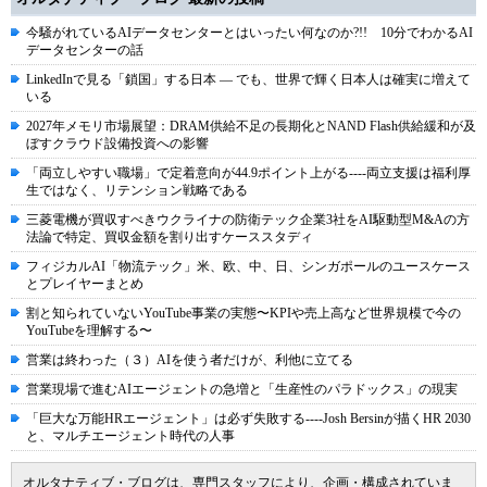
今騒がれているAIデータセンターとはいったい何なのか?!! 10分でわかるAI
データセンターの話
LinkedInで見る「鎖国」する日本 ― でも、世界で輝く日本人は確実に増えて
いる
2027年メモリ市場展望：DRAM供給不足の長期化とNAND Flash供給緩和が及
ぼすクラウド設備投資への影響
「両立しやすい職場」で定着意向が44.9ポイント上がる----両立支援は福利厚
生ではなく、リテンション戦略である
三菱電機が買収すべきウクライナの防衛テック企業3社をAI駆動型M&Aの方
法論で特定、買収金額を割り出すケーススタディ
フィジカルAI「物流テック」米、欧、中、日、シンガポールのユースケース
とプレイヤーまとめ
割と知られていないYouTube事業の実態〜KPIや売上高など世界規模で今の
YouTubeを理解する〜
営業は終わった（３）AIを使う者だけが、利他に立てる
営業現場で進むAIエージェントの急増と「生産性のパラドックス」の現実
「巨大な万能HRエージェント」は必ず失敗する----Josh Bersinが描くHR 2030
と、マルチエージェント時代の人事
オルタナティブ・ブログは、専門スタッフにより、企画・構成されていま