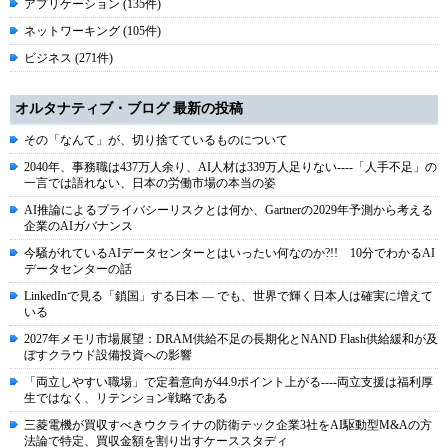
アプリケーション (135件)
ネットワーキング (105件)
ビジネス (271件)
オルタナティブ・ブログ 最新の投稿
その「なんて」が、切り捨てているものについて
2040年、事務職は437万人余り、AI人材は339万人足りない----「人手不足」の
一言では語れない、日本の労働市場の本当の姿
AI推論によるプライバシーリスクとは何か、Gartnerの2029年予測から考える
企業のAIガバナンス
今騒がれているAIデータセンターとはいったい何なのか?!! 10分でわかるAI
データセンターの話
LinkedInで見る「鎖国」する日本 ― でも、世界で輝く日本人は確実に増えて
いる
2027年メモリ市場展望：DRAM供給不足の長期化とNAND Flash供給緩和が及
ぼすクラウド設備投資への影響
「両立しやすい職場」で定着意向が44.9ポイント上がる----両立支援は福利厚
生ではなく、リテンション戦略である
三菱電機が買収すべきウクライナの防衛テック企業3社をAI駆動型M&Aの方
法論で特定、買収金額を割り出すケーススタディ