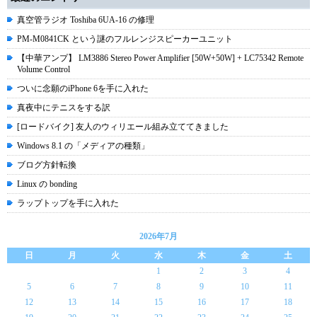
真空管ラジオ Toshiba 6UA-16 の修理
PM-M0841CK という謎のフルレンジスピーカーユニット
【中華アンプ】 LM3886 Stereo Power Amplifier [50W+50W] + LC75342 Remote
Volume Control
ついに念願のiPhone 6を手に入れた
真夜中にテニスをする訳
[ロードバイク] 友人のウィリエール組み立ててきました
Windows 8.1 の「メディアの種類」
ブログ方針転換
Linux の bonding
ラップトップを手に入れた
2026年7月
日
月
火
水
木
金
土
1
2
3
4
5
6
7
8
9
10
11
12
13
14
15
16
17
18