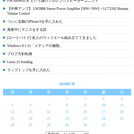
PM-M0841CK という謎のフルレンジスピーカーユニット
【中華アンプ】 LM3886 Stereo Power Amplifier [50W+50W] + LC75342 Remote
Volume Control
ついに念願のiPhone 6を手に入れた
真夜中にテニスをする訳
[ロードバイク] 友人のウィリエール組み立ててきました
Windows 8.1 の「メディアの種類」
ブログ方針転換
Linux の bonding
ラップトップを手に入れた
2026年7月
日
月
火
水
木
金
土
1
2
3
4
5
6
7
8
9
10
11
12
13
14
15
16
17
18
19
20
21
22
23
24
25
26
27
28
29
30
31