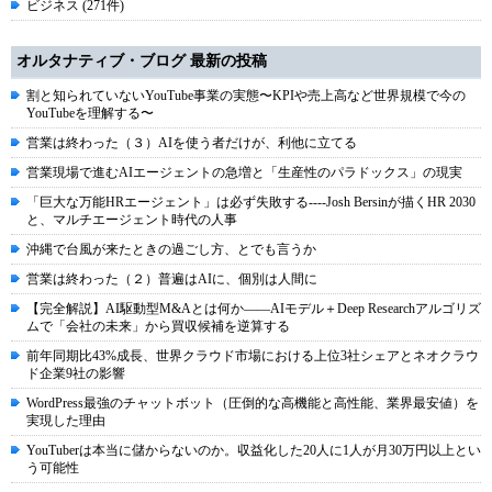
ビジネス (271件)
オルタナティブ・ブログ 最新の投稿
割と知られていないYouTube事業の実態〜KPIや売上高など世界規模で今の
YouTubeを理解する〜
営業は終わった（３）AIを使う者だけが、利他に立てる
営業現場で進むAIエージェントの急増と「生産性のパラドックス」の現実
「巨大な万能HRエージェント」は必ず失敗する----Josh Bersinが描くHR 2030
と、マルチエージェント時代の人事
沖縄で台風が来たときの過ごし方、とでも言うか
営業は終わった（２）普遍はAIに、個別は人間に
【完全解説】AI駆動型M&Aとは何か――AIモデル＋Deep Researchアルゴリズ
ムで「会社の未来」から買収候補を逆算する
前年同期比43%成長、世界クラウド市場における上位3社シェアとネオクラウ
ド企業9社の影響
WordPress最強のチャットボット（圧倒的な高機能と高性能、業界最安値）を
実現した理由
YouTuberは本当に儲からないのか。収益化した20人に1人が月30万円以上とい
う可能性