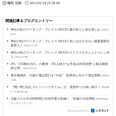
種田 元樹
2012/01/24 23:59:00
関連記事＆ブログエントリー
神社の杜のワーキング・プレイス 8MATO 森の彩りと炎を楽しむ
(2025/1
0/27)
神社の杜のワーキング・プレイス 8MATO 冬には欠かせない最新秘密兵
器投入！
(2025/11/25)
神社の杜のワーキング・プレイス 8MATO クリスマスのシュトーレン作
り
(2025/12/08)
IPA「DX動向2025」の裏側 DX人材が“お手並み拝見状態”に陥る構造
的な理...
(2025/12/11)
東京都港区、行政の電話窓口を“AI化” 効率化に向けて実証実験
(2026/0
1/08)
〝潤い呼び込むクレンジングオイル〟が、美肌作りの強い味方！
PR(DH
C｜CanCam.jp)
大阪ガスが月2000時間の共有作業を削減！ 現場のAI活用術
PR(ITmedia
エンタープライズ)
Recommended by