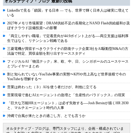
オルタナティブ・ブログ 最新の投稿
LinkedInで見る「鎖国」する日本 ― でも、世界で輝く日本人は確実に増えて
いる
2027年メモリ市場展望：DRAM供給不足の長期化とNAND Flash供給緩和が及
ぼすクラウド設備投資への影響
「両立しやすい職場」で定着意向が44.9ポイント上がる----両立支援は福利厚
生ではなく、リテンション戦略である
三菱電機が買収すべきウクライナの防衛テック企業3社をAI駆動型M&Aの方
法論で特定、買収金額を割り出すケーススタディ
フィジカルAI「物流テック」米、欧、中、日、シンガポールのユースケース
とプレイヤーまとめ
割と知られていないYouTube事業の実態〜KPIや売上高など世界規模で今の
YouTubeを理解する〜
営業は終わった（３）AIを使う者だけが、利他に立てる
営業現場で進むAIエージェントの急増と「生産性のパラドックス」の現実
「巨大な万能HRエージェント」は必ず失敗する----Josh Bersinが描くHR 2030
と、マルチエージェント時代の人事
沖縄で台風が来たときの過ごし方、とでも言うか
オルタナティブ・ブログは、専門スタッフにより、企画・構成されていま