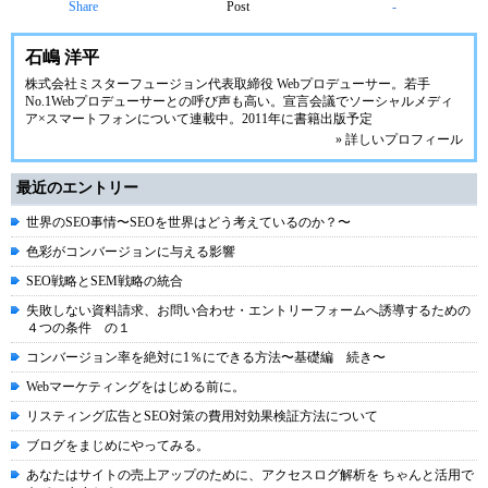
Share
Post
-
石嶋 洋平
株式会社ミスターフュージョン代表取締役 Webプロデューサー。若手
No.1Webプロデューサーとの呼び声も高い。宣言会議でソーシャルメディ
ア×スマートフォンについて連載中。2011年に書籍出版予定
» 詳しいプロフィール
最近のエントリー
世界のSEO事情〜SEOを世界はどう考えているのか？〜
色彩がコンバージョンに与える影響
SEO戦略とSEM戦略の統合
失敗しない資料請求、お問い合わせ・エントリーフォームへ誘導するための
４つの条件 の１
コンバージョン率を絶対に1％にできる方法〜基礎編 続き〜
Webマーケティングをはじめる前に。
リスティング広告とSEO対策の費用対効果検証方法について
ブログをまじめにやってみる。
あなたはサイトの売上アップのために、アクセスログ解析を ちゃんと活用で