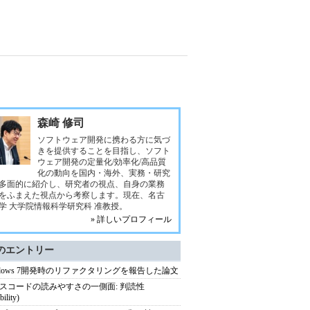
森崎 修司
ソフトウェア開発に携わる方に気づ
きを提供することを目指し、ソフト
ウェア開発の定量化/効率化/高品質
化の動向を国内・海外、実務・研究
多面的に紹介し、研究者の視点、自身の業務
をふまえた視点から考察します。現在、名古
学 大学院情報科学研究科 准教授。
» 詳しいプロフィール
のエントリー
ndows 7開発時のリファクタリングを報告した論文
スコードの読みやすさの一側面: 判読性
bility)