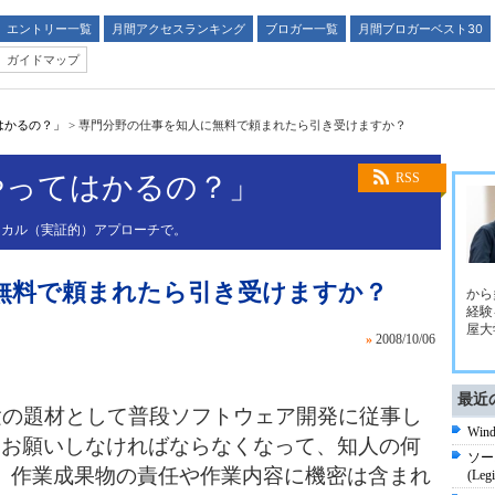
エントリー一覧
月間アクセスランキング
ブロガー一覧
月間ブロガーベスト30
ガイドマップ
はかるの？」
>
専門分野の仕事を知人に無料で頼まれたら引き受けますか？
やってはかるの？」
RSS
リカル（実証的）アプローチで。
無料で頼まれたら引き受けますか？
から
経験
屋大
»
2008/10/06
最近
実験の題材として普段ソフトウェア開発に従事し
Wi
をお願いしなければならなくなって、知人の何
ソー
。作業成果物の責任や作業内容に機密は含まれ
(Legi