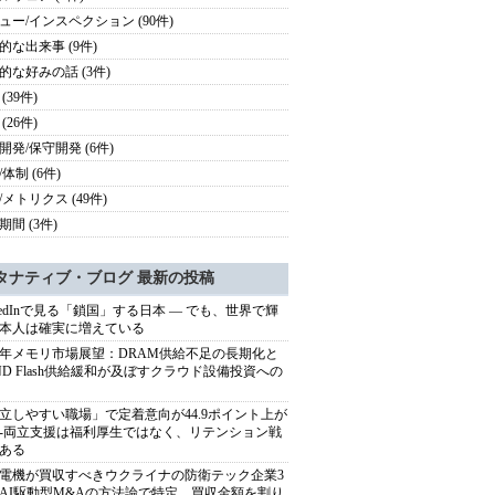
ュー/インスペクション (90件)
的な出来事 (9件)
的な好みの話 (3件)
(39件)
(26件)
開発/保守開発 (6件)
体制 (6件)
/メトリクス (49件)
期間 (3件)
タナティブ・ブログ 最新の投稿
nkedInで見る「鎖国」する日本 ― でも、世界で輝
本人は確実に増えている
27年メモリ市場展望：DRAM供給不足の長期化と
ND Flash供給緩和が及ぼすクラウド設備投資への
立しやすい職場」で定着意向が44.9ポイント上が
---両立支援は福利厚生ではなく、リテンション戦
ある
電機が買収すべきウクライナの防衛テック企業3
AI駆動型M&Aの方法論で特定、買収金額を割り