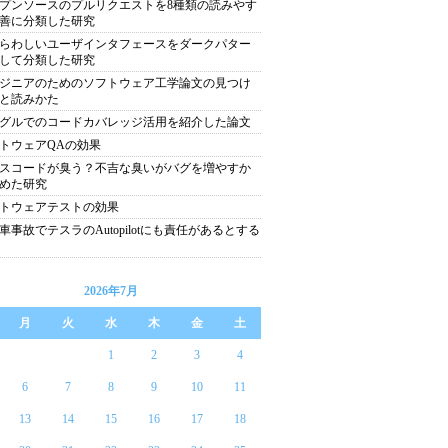
プンソースのプルリクエストを8種類の読みやす
善に分類した研究
らわしいユーザインタフェースをダークパター
して分類した研究
ジニアのためのソフトウェア工学論文の見つけ
と読みかた
グルでのコードカバレッジ活用を紹介した論文
トウェアQAの効果
スコードが臭う？不吉な臭いがバグを増やすか
めた研究
トウェアテストの効果
車事故でテスラのAutopilotにも責任があるとする
2026年7月
月
火
水
木
金
土
1
2
3
4
6
7
8
9
10
11
13
14
15
16
17
18