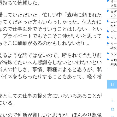
オー
気持ちで依頼した。
さ改
まぎ
諾していただいた。忙しい中「森崎に頼まれた
ンと
けてくださった方もいらっしゃった。何人かに
エン
かた
なので仕事以外でそういうことはしない」とい
グー
。プライベートでもそこそこ仲がいいと思って
ソフ
もそこに齟齬があるのかもしれないが）。
ソー
確か
ソフ
えるような話ではないので、断られて当たり前
自動
が特殊でたいへん感謝をしないといけないとい
判決
当人の忙しさ、事情、職種によると思うが、私
バイスをもらったりすることもあって、軽く考
日
家としての仕事の捉え方にいろいろあることが
5
ている。
12
ないので判断が難しいと思うが、ぼんやり想像