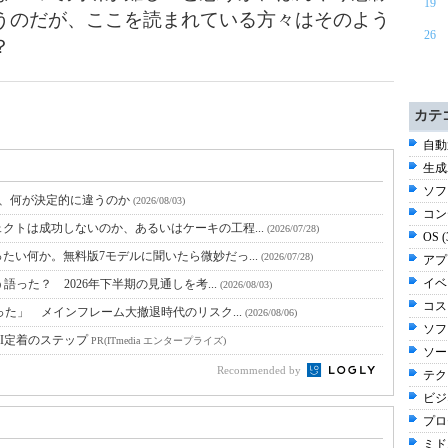
19
うのだが、ここを読まれている方々はそのよう
26
？
カテ
自動
生成
ソフ
と、何が決定的に違うのか
(2026/08/03)
コン
クトは成功しないのか、あるいはケーキの工程...
(2026/07/28)
OS 
たい何か。無料版7モデルに聞いたら微妙だっ...
(2026/07/28)
アプ
イベ
語った？ 2026年下半期の見通しを考...
(2026/08/03)
コスト
った」 メインフレーム大撤退時代のリスク...
(2026/08/06)
ソフ
I定着のステップ
PR(ITmedia エンタープライズ)
ソー
Recommended by
テク
ビジ
プロ
ミド