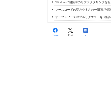
Windows 7開発時のリファクタリングを
ソースコードの読みやすさの一側面: 判読性(Leg
オープンソースのプルリクエストを8種類
Share
Post
-