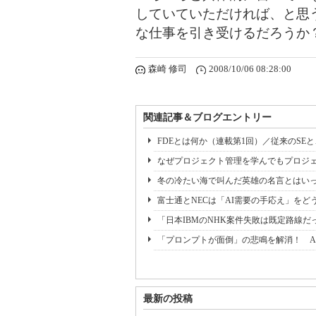
していていただければ、と思
な仕事を引き受けるだろうか
森崎 修司
2008/10/06 08:28:00
関連記事＆ブログエントリー
FDEとは何か（連載第1回）／従来のSE
なぜプロジェクト管理を学んでもプロジェ
冬の冷たい海で叫んだ英雄の名言とはいっ
富士通とNECは「AI需要の手応え」をどう
「日本IBMのNHK案件失敗は既定路線だ
「プロンプトが面倒」の悲鳴を解消！ A
最新の投稿