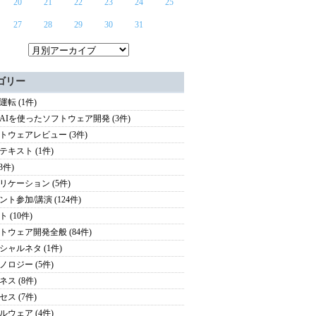
20
21
22
23
24
25
27
28
29
30
31
ゴリー
運転 (1件)
AIを使ったソフトウェア開発 (3件)
トウェアレビュー (3件)
テキスト (1件)
(3件)
リケーション (5件)
ント参加/講演 (124件)
 (10件)
トウェア開発全般 (84件)
シャルネタ (1件)
ノロジー (5件)
ネス (8件)
セス (7件)
ルウェア (4件)