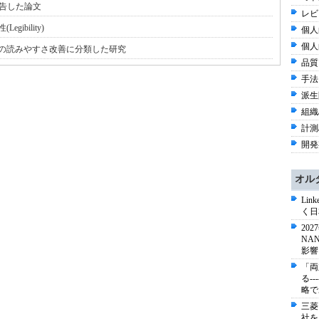
報告した論文
レビ
ibility)
個人
個人
の読みやすさ改善に分類した研究
品質 
手法 
派生
組織/
計測
開発
オル
Li
く日
20
NA
影響
「両
る-
略で
三菱
社を