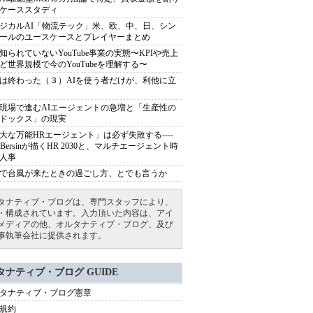
ケーススタディ
ジカルAI「物流テック」米、欧、中、日、シン
ールのユースケースとプレイヤーまとめ
知られていないYouTube事業の実態〜KPIや売上
ど世界規模で今のYouTubeを理解する〜
は終わった（３）AIを使う者だけが、利他に立
現場で進むAIエージェントの急増と「生産性の
ドックス」の現実
大な万能HRエージェント」は必ず失敗する----
sh Bersinが描くHR 2030と、マルチエージェント時
人事
で台風が来たときの過ごし方、とでも言うか
タナティブ・ブログは、専門スタッフにより、
・構成されています。入力頂いた内容は、アイ
メディアの他、オルタナティブ・ブログ、及び
事執筆会社に提供されます。
タナティブ・ブログ GUIDE
タナティブ・ブログ憲章
規約