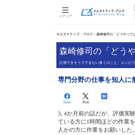
メディア
オルタナティブ・ブログ
>
森崎修司の「どうやって
森崎修司の「どう
計測できそうでできない多くのこと。エンピ
専門分野の仕事を知人に
Share
Post
-
3, 4か月前の話だが、評価
ている方に1時間ほどの作業
人かの方に作業をお願いした