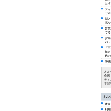
出す
フィ
ガポ
割と
高な
営業
てる
営業
パラ
「巨
Jo
代の
沖縄
オル
企画
ティ
本記
オル
オル
利用