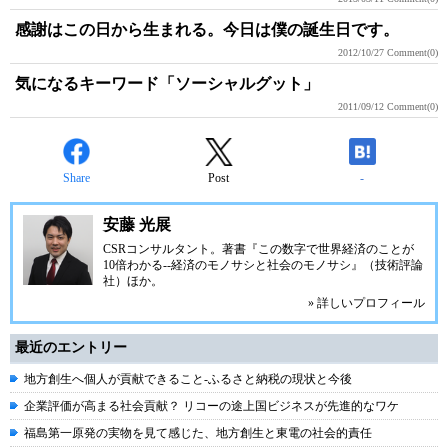
感謝はこの日から生まれる。今日は僕の誕生日です。
2012/10/27
Comment(0)
気になるキーワード「ソーシャルグット」
2011/09/12
Comment(0)
Share
Post
-
安藤 光展
CSRコンサルタント。著書『この数字で世界経済のことが
10倍わかる--経済のモノサシと社会のモノサシ』（技術評論
社）ほか。
» 詳しいプロフィール
最近のエントリー
地方創生へ個人が貢献できること-ふるさと納税の現状と今後
企業評価が高まる社会貢献？ リコーの途上国ビジネスが先進的なワケ
福島第一原発の実物を見て感じた、地方創生と東電の社会的責任