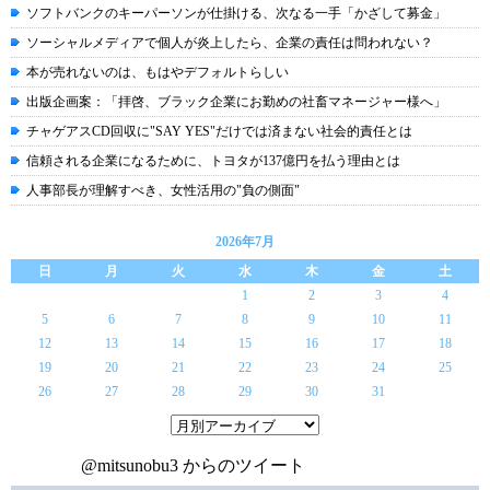
ソフトバンクのキーパーソンが仕掛ける、次なる一手「かざして募金」
ソーシャルメディアで個人が炎上したら、企業の責任は問われない？
本が売れないのは、もはやデフォルトらしい
出版企画案：「拝啓、ブラック企業にお勤めの社畜マネージャー様へ」
チャゲアスCD回収に"SAY YES"だけでは済まない社会的責任とは
信頼される企業になるために、トヨタが137億円を払う理由とは
人事部長が理解すべき、女性活用の"負の側面"
2026年7月
日
月
火
水
木
金
土
1
2
3
4
5
6
7
8
9
10
11
12
13
14
15
16
17
18
19
20
21
22
23
24
25
26
27
28
29
30
31
@mitsunobu3 からのツイート