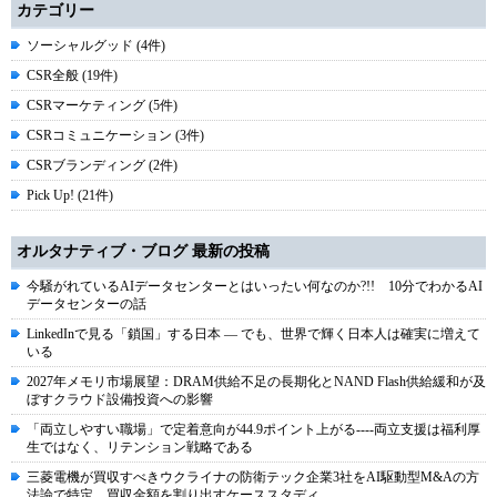
カテゴリー
ソーシャルグッド (4件)
CSR全般 (19件)
CSRマーケティング (5件)
CSRコミュニケーション (3件)
CSRブランディング (2件)
Pick Up! (21件)
オルタナティブ・ブログ 最新の投稿
今騒がれているAIデータセンターとはいったい何なのか?!! 10分でわかるAI
データセンターの話
LinkedInで見る「鎖国」する日本 ― でも、世界で輝く日本人は確実に増えて
いる
2027年メモリ市場展望：DRAM供給不足の長期化とNAND Flash供給緩和が及
ぼすクラウド設備投資への影響
「両立しやすい職場」で定着意向が44.9ポイント上がる----両立支援は福利厚
生ではなく、リテンション戦略である
三菱電機が買収すべきウクライナの防衛テック企業3社をAI駆動型M&Aの方
法論で特定、買収金額を割り出すケーススタディ