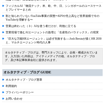
フィジカルAI「物流テック」米、欧、中、日、シンガポールのユースケース
とプレイヤーまとめ
割と知られていないYouTube事業の実態〜KPIや売上高など世界規模で今の
YouTubeを理解する〜
営業は終わった（３）AIを使う者だけが、利他に立てる
営業現場で進むAIエージェントの急増と「生産性のパラドックス」の現実
「巨大な万能HRエージェント」は必ず失敗する----Josh Bersinが描くHR 2030
と、マルチエージェント時代の人事
オルタナティブ・ブログは、専門スタッフにより、企画・構成されていま
す。入力頂いた内容は、アイティメディアの他、オルタナティブ・ブロ
グ、及び本記事執筆会社に提供されます。
オルタナティブ・ブログ GUIDE
オルタナティブ・ブログ憲章
利用規約
プライバシーポリシー
お問い合わせ