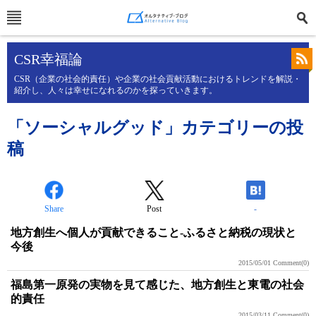
CSR幸福論
CSR（企業の社会的責任）や企業の社会貢献活動におけるトレンドを解説・
紹介し、人々は幸せになれるのかを探っていきます。
「ソーシャルグッド」カテゴリーの投
稿
Share
Post
-
地方創生へ個人が貢献できること-ふるさと納税の現状と
今後
2015/05/01
Comment(0)
福島第一原発の実物を見て感じた、地方創生と東電の社会
的責任
2015/03/11
Comment(0)