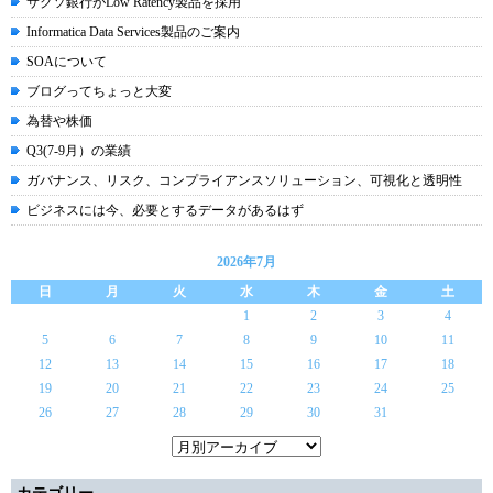
サクソ銀行がLow Ratency製品を採用
Informatica Data Services製品のご案内
SOAについて
ブログってちょっと大変
為替や株価
Q3(7-9月）の業績
ガバナンス、リスク、コンプライアンスソリューション、可視化と透明性
ビジネスには今、必要とするデータがあるはず
2026年7月
日
月
火
水
木
金
土
1
2
3
4
5
6
7
8
9
10
11
12
13
14
15
16
17
18
19
20
21
22
23
24
25
26
27
28
29
30
31