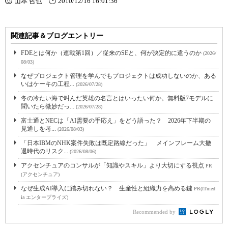
山本 哲也
2010/12/16 16:01:36
関連記事＆ブログエントリー
FDEとは何か（連載第1回）／従来のSEと、何が決定的に違うのか
(2026/
08/03)
なぜプロジェクト管理を学んでもプロジェクトは成功しないのか、ある
いはケーキの工程...
(2026/07/28)
冬の冷たい海で叫んだ英雄の名言とはいったい何か。無料版7モデルに
聞いたら微妙だっ...
(2026/07/28)
富士通とNECは「AI需要の手応え」をどう語った？ 2026年下半期の
見通しを考...
(2026/08/03)
「日本IBMのNHK案件失敗は既定路線だった」 メインフレーム大撤
退時代のリスク...
(2026/08/06)
アクセンチュアのコンサルが「知識やスキル」より大切にする視点
PR
(アクセンチュア)
なぜ生成AI導入に踏み切れない？ 生産性と組織力を高める鍵
PR(ITmed
ia エンタープライズ)
Recommended by