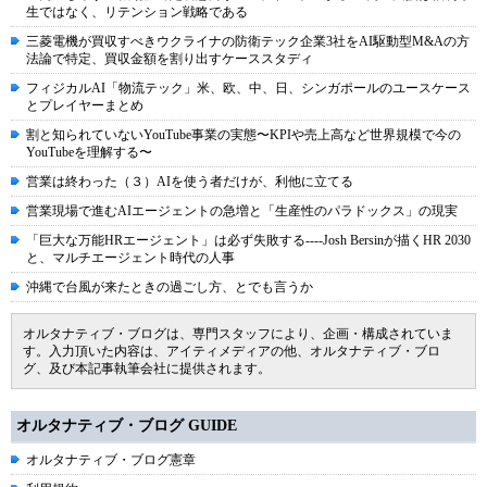
生ではなく、リテンション戦略である
三菱電機が買収すべきウクライナの防衛テック企業3社をAI駆動型M&Aの方
法論で特定、買収金額を割り出すケーススタディ
フィジカルAI「物流テック」米、欧、中、日、シンガポールのユースケース
とプレイヤーまとめ
割と知られていないYouTube事業の実態〜KPIや売上高など世界規模で今の
YouTubeを理解する〜
営業は終わった（３）AIを使う者だけが、利他に立てる
営業現場で進むAIエージェントの急増と「生産性のパラドックス」の現実
「巨大な万能HRエージェント」は必ず失敗する----Josh Bersinが描くHR 2030
と、マルチエージェント時代の人事
沖縄で台風が来たときの過ごし方、とでも言うか
オルタナティブ・ブログは、専門スタッフにより、企画・構成されていま
す。入力頂いた内容は、アイティメディアの他、オルタナティブ・ブロ
グ、及び本記事執筆会社に提供されます。
オルタナティブ・ブログ GUIDE
オルタナティブ・ブログ憲章