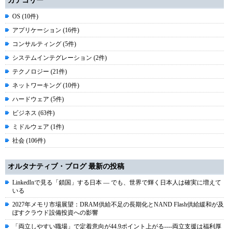
カテゴリー
OS (10件)
アプリケーション (16件)
コンサルティング (5件)
システムインテグレーション (2件)
テクノロジー (21件)
ネットワーキング (10件)
ハードウェア (5件)
ビジネス (63件)
ミドルウェア (1件)
社会 (106件)
オルタナティブ・ブログ 最新の投稿
LinkedInで見る「鎖国」する日本 ― でも、世界で輝く日本人は確実に増えて
いる
2027年メモリ市場展望：DRAM供給不足の長期化とNAND Flash供給緩和が及
ぼすクラウド設備投資への影響
「両立しやすい職場」で定着意向が44.9ポイント上がる----両立支援は福利厚