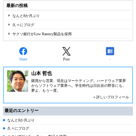
最新の投稿
なんと8か月ぶり
久々にブログ
サクソ銀行がLow Ratency製品を採用
Share
Post
-
山本 哲也
購買から営業、現在はマーケティング。ハードウェア業界
からソフトウェア業界へ。学生時代は日比谷の野音にも。
夢よ、もう一度。
» 詳しいプロフィール
最近のエントリー
なんと8か月ぶり
久々にブログ