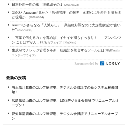
日本外周一周の旅 準備編その１
(2025/08/23)
GMOとAmazonが見せた「数値管理」の限界 AI時代に生産性を測るほ
ど現場が...
(2026/08/04)
Amazonがさらなる「人減らし」 業績絶好調なのに大規模削減の“言い
分”
(2026/03/05)
「言葉で伝える力」を育めば、イヤイヤ期もすっきり！ 「アンパンマ
ン ことばずかん...
PR(セガフェイブ｜HugKum)
生成AIでナレッジ管理を革新 組織知を統合するツールとは
PR(ITmedia
エンタープライズ)
Recommended by
最新の投稿
埼玉県川越市のゴルフ練習場、デジタル会員証での新システム稼働開
始！
広島県福山市のゴルフ練習場、LINEデジタル会員証でリニューアルオ
ープン！
愛知県清須市のゴルフ練習場、デジタル会員証でリニューアルオープ
ン