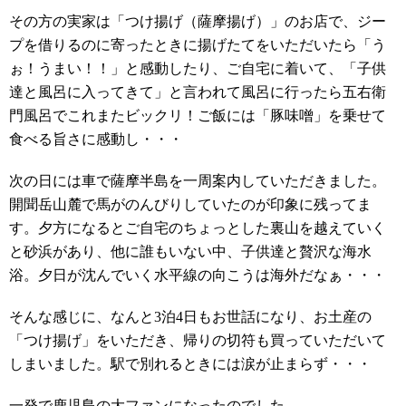
その方の実家は「つけ揚げ（薩摩揚げ）」のお店で、ジー
プを借りるのに寄ったときに揚げたてをいただいたら「う
ぉ！うまい！！」と感動したり、ご自宅に着いて、「子供
達と風呂に入ってきて」と言われて風呂に行ったら五右衛
門風呂でこれまたビックリ！ご飯には「豚味噌」を乗せて
食べる旨さに感動し・・・
次の日には車で薩摩半島を一周案内していただきました。
開聞岳山麓で馬がのんびりしていたのが印象に残ってま
す。夕方になるとご自宅のちょっとした裏山を越えていく
と砂浜があり、他に誰もいない中、子供達と贅沢な海水
浴。夕日が沈んでいく水平線の向こうは海外だなぁ・・・
そんな感じに、なんと3泊4日もお世話になり、お土産の
「つけ揚げ」をいただき、帰りの切符も買っていただいて
しまいました。駅で別れるときには涙が止まらず・・・
一発で鹿児島の大ファンになったのでした。