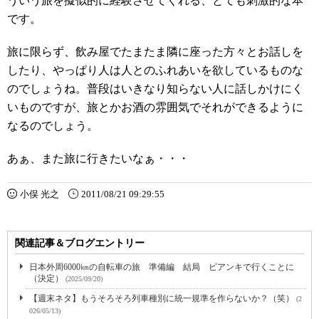
ういう旅を擬似的に経験させてくれる、とても刺激的な本
です。
旅に限らず、飲み屋でたまたま隣に座った方々とお話しを
したり、やっぱり人は人とのふれあいを欲しているものな
のでしょうね。普段はいきなり知らない人に話しかけにく
いものですが、旅とかお酒の雰囲気でそれができるように
なるのでしょう。
あぁ、また旅に行きたいなぁ・・・
小俣 光之
2011/08/21 09:29:55
関連記事＆ブログエントリー
日本外周6000㎞の自転車の旅 準備編 結局 ビアンキで行くことに
（決定）
(2025/09/20)
【週末ネタ】もうそろそろ列車種別に統一規準を作らないか？（笑）
(2
026/05/13)