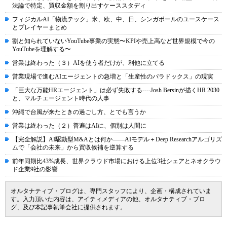
法論で特定、買収金額を割り出すケーススタディ
フィジカルAI「物流テック」米、欧、中、日、シンガポールのユースケース
とプレイヤーまとめ
割と知られていないYouTube事業の実態〜KPIや売上高など世界規模で今の
YouTubeを理解する〜
営業は終わった（３）AIを使う者だけが、利他に立てる
営業現場で進むAIエージェントの急増と「生産性のパラドックス」の現実
「巨大な万能HRエージェント」は必ず失敗する----Josh Bersinが描くHR 2030
と、マルチエージェント時代の人事
沖縄で台風が来たときの過ごし方、とでも言うか
営業は終わった（２）普遍はAIに、個別は人間に
【完全解説】AI駆動型M&Aとは何か――AIモデル＋Deep Researchアルゴリズ
ムで「会社の未来」から買収候補を逆算する
前年同期比43%成長、世界クラウド市場における上位3社シェアとネオクラウ
ド企業9社の影響
オルタナティブ・ブログは、専門スタッフにより、企画・構成されていま
す。入力頂いた内容は、アイティメディアの他、オルタナティブ・ブロ
グ、及び本記事執筆会社に提供されます。