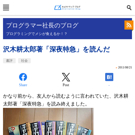
プログラマー社長のブログ
プログラミングでメシが食えるか！？
沢木耕太郎著「深夜特急」を読んだ
書評
社会
»
2011/08/21
Share
Post
-
かなり前から、友人から読むように言われていた、沢木耕
太郎著「深夜特急」を読み終えました。