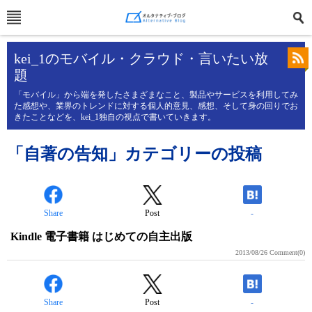
kei_1のモバイル・クラウド・言いたい放
題
「モバイル」から端を発したさまざまなこと、製品やサービスを利用してみ
た感想や、業界のトレンドに対する個人的意見、感想、そして身の回りでお
きたことなどを、kei_1独自の視点で書いていきます。
「自著の告知」カテゴリーの投稿
Share
Post
-
Kindle 電子書籍 はじめての自主出版
2013/08/26
Comment(0)
Share
Post
-