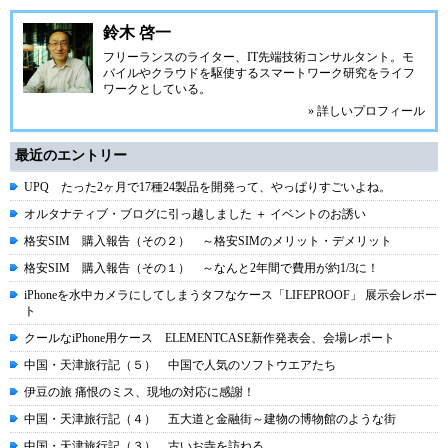
鈴木 啓一
フリーランスのライター、IT先端技術コンサルタント。モ
バイルやクラウドを駆使するスマートワーク研究をライフ
ワークとしている。
» 詳しいプロフィール
最近のエントリー
UPQ たった2ヶ月で17種24製品を開発って、やっぱりすごいよね。
オルタナティブ・ブログに引っ越しました ＋ イベントのお誘い
格安SIM 購入報告（その２） ～格安SIMのメリット・デメリット
格安SIM 購入報告（その１） ～なんと2年間で費用が約1/3に！
iPhoneを水中カメラにしてしまうタフなケース「LIFEPROOF」 展示会レポー
ト
クールなiPhone用ケース ELEMENTCASE新作発表会、会場レポート
中国・天津旅行記（５） 中国で人気のソフトウエアたち
伊豆の旅 痛恨のミス、現地の対応に感謝！
中国・天津旅行記（４） 五大道と金融街～建物の博物館のような街
中国・天津旅行記（３） 古いお寺を訪ねる