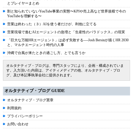
とプレイヤーまとめ
割と知られていないYouTube事業の実態〜KPIや売上高など世界規模で今の
YouTubeを理解する〜
営業は終わった（３）AIを使う者だけが、利他に立てる
営業現場で進むAIエージェントの急増と「生産性のパラドックス」の現実
「巨大な万能HRエージェント」は必ず失敗する----Josh Bersinが描くHR 2030
と、マルチエージェント時代の人事
沖縄で台風が来たときの過ごし方、とでも言うか
オルタナティブ・ブログは、専門スタッフにより、企画・構成されていま
す。入力頂いた内容は、アイティメディアの他、オルタナティブ・ブロ
グ、及び本記事執筆会社に提供されます。
オルタナティブ・ブログ GUIDE
オルタナティブ・ブログ憲章
利用規約
プライバシーポリシー
お問い合わせ