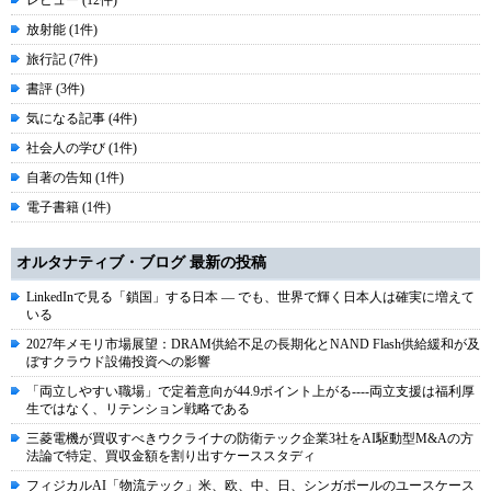
レビュー (12件)
放射能 (1件)
旅行記 (7件)
書評 (3件)
気になる記事 (4件)
社会人の学び (1件)
自著の告知 (1件)
電子書籍 (1件)
オルタナティブ・ブログ 最新の投稿
LinkedInで見る「鎖国」する日本 ― でも、世界で輝く日本人は確実に増えて
いる
2027年メモリ市場展望：DRAM供給不足の長期化とNAND Flash供給緩和が及
ぼすクラウド設備投資への影響
「両立しやすい職場」で定着意向が44.9ポイント上がる----両立支援は福利厚
生ではなく、リテンション戦略である
三菱電機が買収すべきウクライナの防衛テック企業3社をAI駆動型M&Aの方
法論で特定、買収金額を割り出すケーススタディ
フィジカルAI「物流テック」米、欧、中、日、シンガポールのユースケース