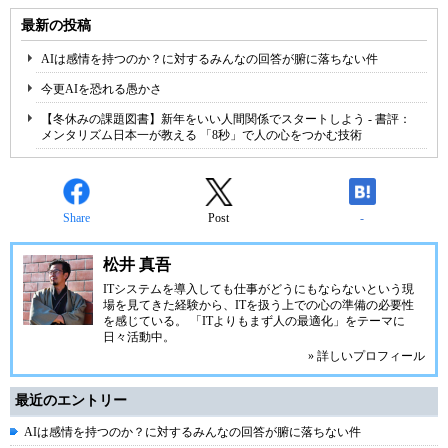
最新の投稿
AIは感情を持つのか？に対するみんなの回答が腑に落ちない件
今更AIを恐れる愚かさ
【冬休みの課題図書】新年をいい人間関係でスタートしよう - 書評：
メンタリズム日本一が教える 「8秒」で人の心をつかむ技術
Share
Post
-
松井 真吾
ITシステムを導入しても仕事がどうにもならないという現
場を見てきた経験から、ITを扱う上での心の準備の必要性
を感じている。 「ITよりもまず人の最適化」をテーマに
日々活動中。
» 詳しいプロフィール
最近のエントリー
AIは感情を持つのか？に対するみんなの回答が腑に落ちない件