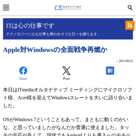
ITは心の仕事です
テクノロジーに心も仕事も奪われそうな日々を綴ります。
Apple対Windowsの全面戦争再燃か
»
2011/06/15
Share
Post
-
本日はITmediaオルタナティブ ミーティングにマイクロソフ
ト様、Acer様を迎えてWindowsスレートを大いに語り合いま
した。
OSがWindows 7ということもあって、まともに動くのかい
な、と思っていましたがなんだか普通に使えました。タッ
チの反応が良くて、現状でもAndroidよりも導入へのモチベ