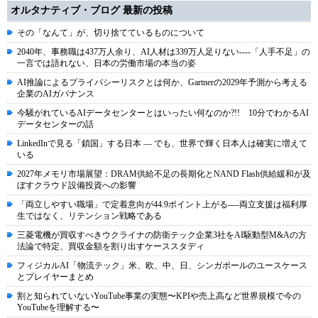
オルタナティブ・ブログ 最新の投稿
その「なんて」が、切り捨てているものについて
2040年、事務職は437万人余り、AI人材は339万人足りない----「人手不足」の
一言では語れない、日本の労働市場の本当の姿
AI推論によるプライバシーリスクとは何か、Gartnerの2029年予測から考える
企業のAIガバナンス
今騒がれているAIデータセンターとはいったい何なのか?!! 10分でわかるAI
データセンターの話
LinkedInで見る「鎖国」する日本 ― でも、世界で輝く日本人は確実に増えて
いる
2027年メモリ市場展望：DRAM供給不足の長期化とNAND Flash供給緩和が及
ぼすクラウド設備投資への影響
「両立しやすい職場」で定着意向が44.9ポイント上がる----両立支援は福利厚
生ではなく、リテンション戦略である
三菱電機が買収すべきウクライナの防衛テック企業3社をAI駆動型M&Aの方
法論で特定、買収金額を割り出すケーススタディ
フィジカルAI「物流テック」米、欧、中、日、シンガポールのユースケース
とプレイヤーまとめ
割と知られていないYouTube事業の実態〜KPIや売上高など世界規模で今の
YouTubeを理解する〜