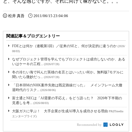
と、そんな感じですが、それに向けて稼がないと。。。
松井 真吾
2011/06/15 23:04:06
関連記事＆ブログエントリー
FDEとは何か（連載第1回）／従来のSEと、何が決定的に違うのか
(2026/
08/03)
なぜプロジェクト管理を学んでもプロジェクトは成功しないのか、ある
いはケーキの工程...
(2026/07/28)
冬の冷たい海で叫んだ英雄の名言とはいったい何か。無料版7モデルに
聞いたら微妙だっ...
(2026/07/28)
「日本IBMのNHK案件失敗は既定路線だった」 メインフレーム大撤
退時代のリスク...
(2026/08/06)
富士通とNECは「AI需要の手応え」をどう語った？ 2026年下半期の
見通しを考...
(2026/08/03)
大阪ガスに学ぶ！ 大手企業が生成AI導入を成功させる理由
PR(ITmedia
エンタープライズ)
Recommended by