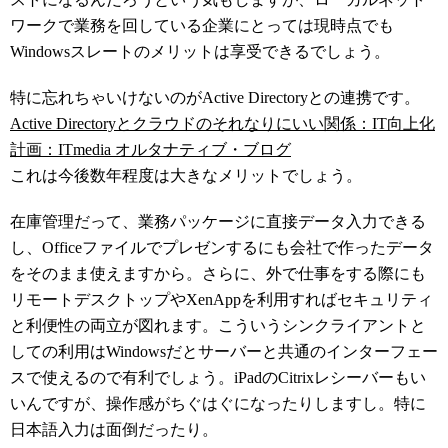
ワークで業務を回している企業にとっては現時点でも
Windowsスレートのメリットは享受できるでしょう。
特に忘れちゃいけないのがActive Directoryとの連携です。
Active Directoryとクラウドのそれなりにいい関係：IT向上化
計画：ITmedia オルタナティブ・ブログ
これは今後数年程度は大きなメリットでしょう。
在庫管理だって、業務パッケージに直接データ入力できる
し、Officeファイルでプレゼンするにも会社で作ったデータ
をそのまま使えますから。さらに、外で仕事をする際にも
リモートデスクトップやXenAppを利用すればセキュリティ
と利便性の両立が図れます。こういうシンクライアントと
しての利用はWindowsだとサーバーと共通のインターフェー
スで使えるので有利でしょう。iPadのCitrixレシーバーもい
いんですが、操作感がちぐはぐになったりしますし。特に
日本語入力は面倒だったり。