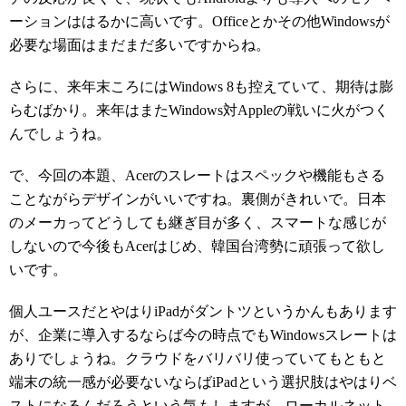
ーションははるかに高いです。Officeとかその他Windowsが
必要な場面はまだまだ多いですからね。
さらに、来年末ころにはWindows 8も控えていて、期待は膨
らむばかり。来年はまたWindows対Appleの戦いに火がつく
んでしょうね。
で、今回の本題、Acerのスレートはスペックや機能もさる
ことながらデザインがいいですね。裏側がきれいで。日本
のメーカってどうしても継ぎ目が多く、スマートな感じが
しないので今後もAcerはじめ、韓国台湾勢に頑張って欲し
いです。
個人ユースだとやはりiPadがダントツというかんもあります
が、企業に導入するならば今の時点でもWindowsスレートは
ありでしょうね。クラウドをバリバリ使っていてもともと
端末の統一感が必要ないならばiPadという選択肢はやはりベ
ストになるんだろうという気もしますが、ローカルネット