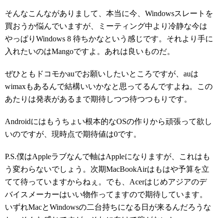
そんなこんながありまして、本当に今、Windowsスレートを
買おうか悩んでいますが、ミーティング中より冷静な今は
やっぱりWindows 8 待ちかなという感じです。それより手に
入れたいのはMangoですよ。あれは良いものだ。
ぜひともドコモかauでお願いしたいところですが、auは
wimaxもあるんで結構いいかなと思ってるんですよね。この
あたりは発表があるまで期待しつつ待つつもりです。
Androidにはもうちょい根本的なOSの作りから頑張って欲し
いのですが、現時点で期待値は0です。
P.S.僕はAppleラブなんで軸はAppleになりますが、これはも
う変わらないでしょう。次期MacBookAirはもはや予算を立
てて待っていますからねぇ。でも、Acerはじめアジアのデ
バイスメーカーはいい物作ってますので期待しています。
いずれMacとWindowsの二台持ちになる日が来るんだろうな