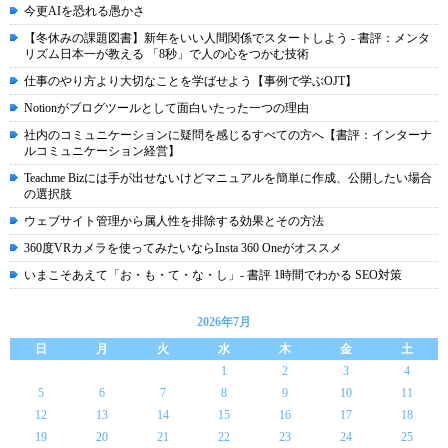
今更AIを恐れる愚かさ
【冬休みの課題図書】新年をいい人間関係でスタートしよう - 書評：メンタ
リズム日本一が教える 「8秒」で人の心をつかむ技術
仕事のやり方より大切なことを学ばせよう【事例で学ぶOJT】
Notionがブログツールとして面白いたった一つの理由
社内のコミュニケーションに疑問を感じるすべての方へ【書評：インターナ
ルコミュニケーション経営】
Teachme Bizには手が出せないけどマニュアルを簡単に作成、公開したい場合
の選択肢
ウェブサイト管理から属人性を排除する効果とその方法
360度VRカメラを使ってみたいならInsta 360 Oneがオススメ
いまこそあえて「お・も・て・な・し」- 書評 1時間でわかる SEO対策
2026年7月
日
月
火
水
木
金
土
1
2
3
4
5
6
7
8
9
10
11
12
13
14
15
16
17
18
19
20
21
22
23
24
25