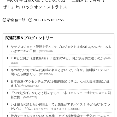
「悪いが今は狙い撃てないんでね･･･圧倒させてもらう
ぜ！」 by ロックオン・ストラトス
砂金 信一郎
2009/11/25 16:12:55
関連記事＆ブログエントリー
なぜプロジェクト管理を学んでもプロジェクトは成功しないのか、ある
いはケーキの工程...
(2026/07/28)
FDEとは何か（連載第1回）／従来のSEと、何が決定的に違うのか
(2026/
08/03)
冬の冷たい海で叫んだ英雄の名言とはいったい何か。無料版7モデルに
聞いたら微妙だっ...
(2026/07/28)
日本通運×アクセンチュアの124億円訴訟に学ぶ、なぜ大規模開発は“燃
える”のか
(2026/07/29)
「SIer丸投げ」からどう脱却する？ “非ITエンジニア9割”でシステム刷
新に挑...
(2026/07/29)
いま最も相談したい保育士・てぃ先生がアドバイス！ 子どもの“おてつ
だい”に、どん...
PR(アタック・キュキュット｜Hugkum)
社内データを扱えないAIを卒業 アプリ横断検索で一元化
PR(ITmedia エ