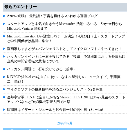
最近のエントリー
Azureの鼓動 最終話：宇宙を駆ける -いわゆる退職ブログ
スタートアップと本気で向き合うMicrosoftの活動いろいろ。Satya来日から
Microsoft Ventures発表まで
Microsoft Innovation Day登壇16+9チーム決定！4月23日（土）スタートアップ
と学生関係者は品川に集合！
漫画家ちょまどがエバンジェリストとしてマイクロソフトにやってきた！
ハッカソンイベントに一石を投じてみる（後編）予算拠出における外資系IT
企業の中間管理職の悲哀について
ハッカソン問題に一石を投じてみる（前半）
KINECTやHoloLensを自在に使いこなす木星帰りのニュータイプ、千葉慎
二、参戦！
マイクロソフトの最新技術を語るエバンジェリストを2名募集
連邦宇宙軍E.F.S.F.に空目しがちなMicrosoft FEST 2015はDay2最後のスタート
アップパネルとDay3機械学習入門で出撃
8月8日はイザーク・ジュールと砂金信一郎の誕生日（So what?
2026年7月