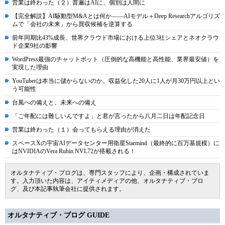
営業は終わった（２）普遍はAIに、個別は人間に
【完全解説】AI駆動型M&Aとは何か――AIモデル＋Deep Researchアルゴリズ
ムで「会社の未来」から買収候補を逆算する
前年同期比43%成長、世界クラウド市場における上位3社シェアとネオクラウ
ド企業9社の影響
WordPress最強のチャットボット（圧倒的な高機能と高性能、業界最安値）を
実現した理由
YouTuberは本当に儲からないのか。収益化した20人に1人が月30万円以上とい
う可能性
台風への備えと、未来への備え
「ご年配には難しいんですよ」と君が言ったから八月二日は年配記念日
営業は終わった（１）会ってもらえる理由が消えた
スペースXの宇宙AIデータセンター用衛星Starmind（最終的に百万基規模）に
はNVIDIAのVera Rubin NVL72が搭載される！
オルタナティブ・ブログは、専門スタッフにより、企画・構成されていま
す。入力頂いた内容は、アイティメディアの他、オルタナティブ・ブロ
グ、及び本記事執筆会社に提供されます。
オルタナティブ・ブログ GUIDE