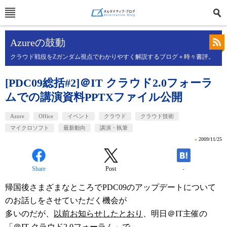
Azureの鼓動
クラウド戦役をZガンダム視点でわかりやすく解説するブログ＋時々書評。
[PDC09総括#2]＠IT クラウド2.0フォーラ
ムでの講演資料PPTXファイル公開
Azure
Office
イベント
クラウド
クラウド技術
マイクロソフト
最新動向
講演・執筆
»
2009/11/25
Share
Post
-
帰国後さまざまなところでPDC09のアップデートについて
のお話しをさせていただく機会が
多いのだが、
以前お知らせしたとおり
、明日＠IT主催の
「
＠IT クラウド2.0フォーラム
」で