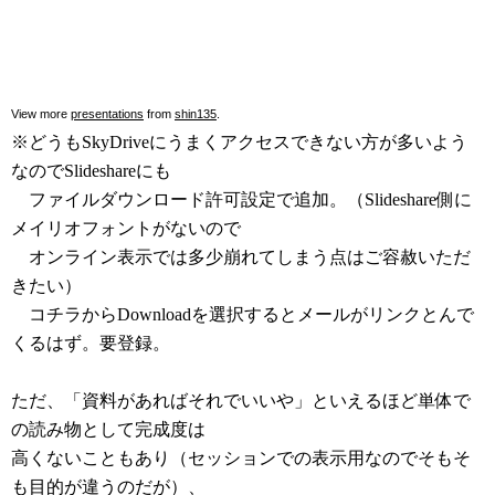
View more
presentations
from
shin135
.
※どうもSkyDriveにうまくアクセスできない方が多いよう
なのでSlideshareにも
ファイルダウンロード許可設定で追加。（Slideshare側に
メイリオフォントがないので
オンライン表示では多少崩れてしまう点はご容赦いただ
きたい）
コチラからDownloadを選択するとメールがリンクとんで
くるはず。要登録。
ただ、「資料があればそれでいいや」といえるほど単体で
の読み物として完成度は
高くないこともあり（セッションでの表示用なのでそもそ
も目的が違うのだが）、