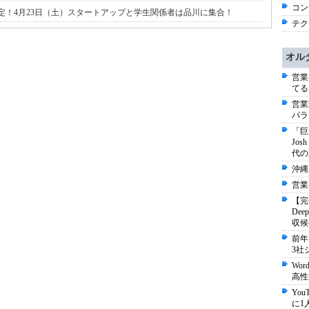
コン
壇16+9チーム決定！4月23日（土）スタートアップと学生関係者は品川に集合！
テク
オル
営業
てる
営業
パラ
「巨
Jo
代の
沖縄
営業
【完
De
収候
前年
3社
Wo
高性
Yo
に1