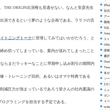
iPho
THE ORIGIN出演権も見逃せない。なんと安彦先生
百式 
アー
出演できるという夢のような企画である。ララァの言
開発環
SQL 
Ama
ライトニングトーク
に登壇してみてはいかがだろう、と
スト
Offi
締め切ってしまっている。案内が送れてしまったこと
諜報
書評 
Orac
。今ならまだラッキーなことに早期申し込み割引の期間内
Visu
名ゼリ
修・トレーニング目的、あるいはオマケ特典である
ソー
Zガン
削減圧力が強まっているであろう皆さんの社内稟議の
ニュ
ガンダ
イベン
eプログラミングを担当する予定である。
twitt