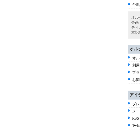
台風
オル
企画
ティ
本記
オル
オル
利用
プラ
お問
アイ
プレ
メー
RSS
Twitt