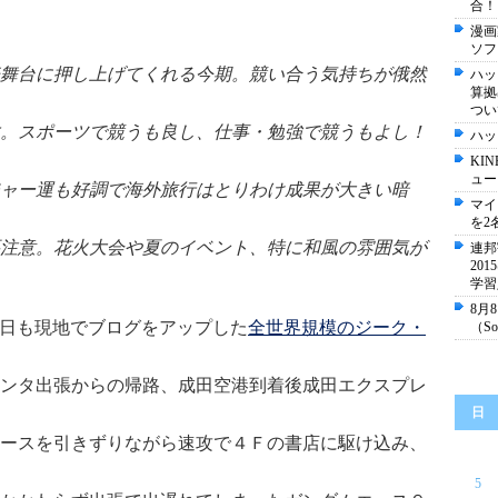
合！
漫画
ソフ
舞台に押し上げてくれる今期。競い合う気持ちが俄然
ハッ
算拠
つい
。スポーツで競うも良し、仕事・勉強で競うもよし！
ハッ
KI
ュー
ャー運も好調で海外旅行はとりわけ成果が大きい暗
マイ
を2
注意。花火大会や夏のイベント、特に和風の雰囲気が
連邦宇
20
学習
8月
hange)、先日も現地でブログをアップした
全世界規模のジーク・
（So 
ンタ出張からの帰路、成田空港到着後成田エクスプレ
日
ースを引きずりながら速攻で４Ｆの書店に駆け込み、
5