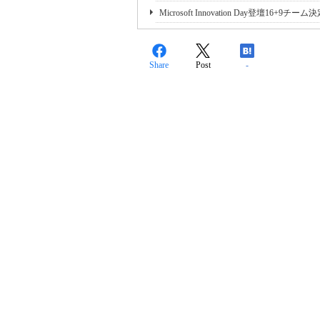
Microsoft Innovation Day登
Share
Post
-