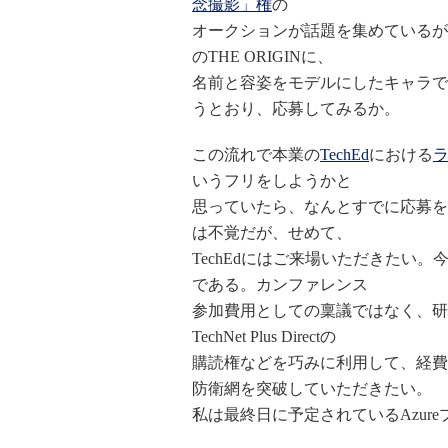
念撮影」権
の
オークションが話題を集めているが、
のTHE ORIGINに、
名前と容姿をモデルにしたキャラで
うとおり、応募してみるか。
この流れで本業の
TechEd
における
いうフリをしようかと
思っていたら、なんとすでに応募を
は不覚だが、せめて、
TechEdにはご来場いただきたい
である。カンファレンス
参加費用としての稟議ではなく、研
TechNet Plus Directの
購読権などを巧みに利用して、経費
防衛網を突破していただきたい。
私は最終日に予定されているAzur