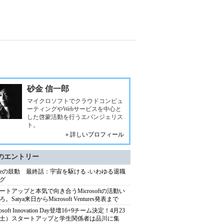
砂金 信一郎
マイクロソフトでクラウドコンピュ
ーティングやWebサービスを中心と
した啓蒙活動を行うエバンジェリス
ト。
» 詳しいプロフィール
のエントリー
ureの鼓動 最終話：宇宙を駆ける -いわゆる退職
グ
ートアップと本気で向き合うMicrosoftの活動い
。Satya来日からMicrosoft Ventures発表まで
rosoft Innovation Day登壇16+9チーム決定！4月23
土）スタートアップと学生関係者は品川に集