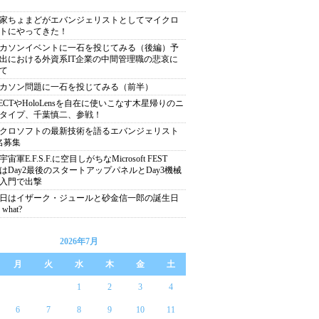
家ちょまどがエバンジェリストとしてマイクロ
トにやってきた！
カソンイベントに一石を投じてみる（後編）予
出における外資系IT企業の中間管理職の悲哀に
て
カソン問題に一石を投じてみる（前半）
NECTやHoloLensを自在に使いこなす木星帰りのニ
タイプ、千葉慎二、参戦！
クロソフトの最新技術を語るエバンジェリスト
名募集
宙軍E.F.S.F.に空目しがちなMicrosoft FEST
15はDay2最後のスタートアップパネルとDay3機械
入門で出撃
8日はイザーク・ジュールと砂金信一郎の誕生日
what?
2026年7月
月
火
水
木
金
土
1
2
3
4
6
7
8
9
10
11