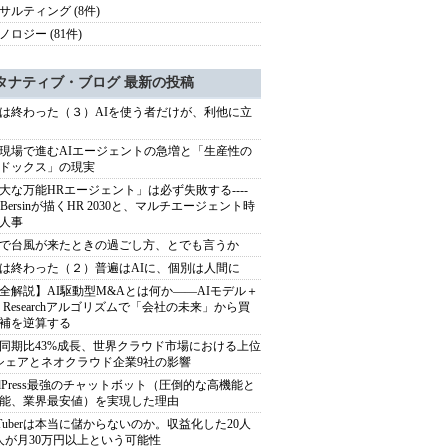
サルティング (8件)
ノロジー (81件)
タナティブ・ブログ 最新の投稿
は終わった（３）AIを使う者だけが、利他に立
現場で進むAIエージェントの急増と「生産性の
ドックス」の現実
大な万能HRエージェント」は必ず失敗する----
sh Bersinが描くHR 2030と、マルチエージェント時
人事
で台風が来たときの過ごし方、とでも言うか
は終わった（２）普遍はAIに、個別は人間に
全解説】AI駆動型M&Aとは何か――AIモデル＋
ep Researchアルゴリズムで「会社の未来」から買
補を逆算する
同期比43%成長、世界クラウド市場における上位
シェアとネオクラウド企業9社の影響
rdPress最強のチャットボット（圧倒的な高機能と
能、業界最安値）を実現した理由
uTuberは本当に儲からないのか。収益化した20人
人が月30万円以上という可能性