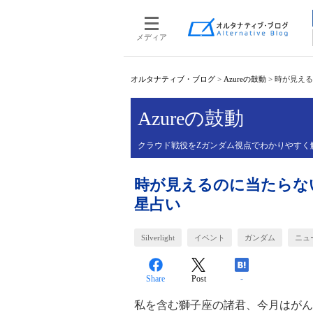
メディア
オルタナティブ・ブログ
>
Azureの鼓動
>
時が見える
Azureの鼓動
クラウド戦役をZガンダム視点でわかりやすく
時が見えるのに当たらな
星占い
Silverlight
イベント
ガンダム
ニュ
Share
Post
-
私を含む獅子座の諸君、今月はがん