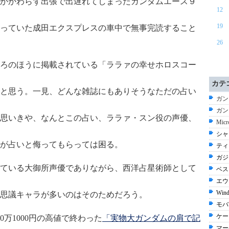
かかわらず出張で出遅れてしまったガンダムエース９
12
19
っていた成田エクスプレスの車中で無事完読すること
26
ろのほうに掲載されている「ララァの幸せホロスコー
カテ
と思う。一見、どんな雑誌にもありそうなただの占い
ガン
ガン
思いきや、なんとこの占い、ララァ・スン役の声優、
Micr
シャ
が占いと侮ってもらっては困る。
ティ
ガジ
ている大御所声優でありながら、西洋占星術師として
ベス
エウー
Wind
思議キャラが多いのはそのためだろう。
モバ
ケー
0万1000円の高値で終わった
「実物大ガンダムの肩で記
マー