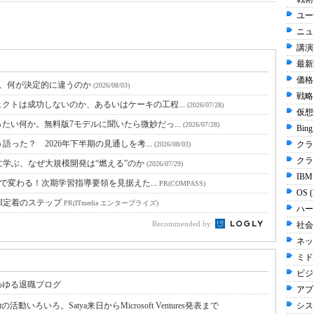
ユー
ニュ
講演
最新動
価格・
と、何が決定的に違うのか
(2026/08/03)
戦略 
クトは成功しないのか、あるいはケーキの工程...
(2026/07/28)
仮想化
たい何か。無料版7モデルに聞いたら微妙だっ...
(2026/07/28)
Bing
語った？ 2026年下半期の見通しを考...
クラウ
(2026/08/03)
クラ
に学ぶ、なぜ大規模開発は“燃える”のか
(2026/07/29)
IBM
習で変わる！次期学習指導要領を見据えた...
PR(COMPASS)
OS 
I定着のステップ
PR(ITmedia エンタープライズ)
ハー
Recommended by
社会 
ネッ
ミド
ビジネ
いわゆる退職ブログ
アプ
動いろいろ。Satya来日からMicrosoft Ventures発表まで
シス