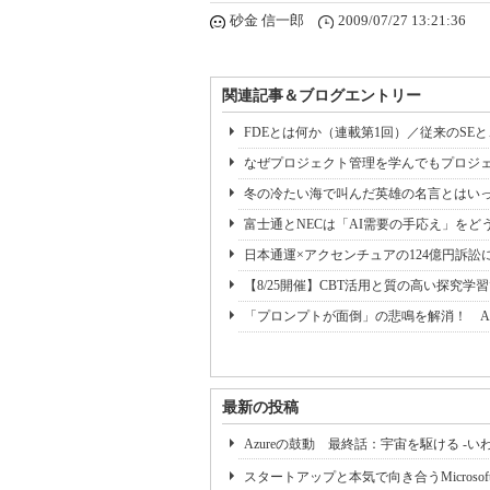
砂金 信一郎
2009/07/27 13:21:36
関連記事＆ブログエントリー
FDEとは何か（連載第1回）／従来のSE
なぜプロジェクト管理を学んでもプロジェ
冬の冷たい海で叫んだ英雄の名言とはいっ
富士通とNECは「AI需要の手応え」をどう
日本通運×アクセンチュアの124億円訴訟
【8/25開催】CBT活用と質の高い探究学
「プロンプトが面倒」の悲鳴を解消！ A
最新の投稿
Azureの鼓動 最終話：宇宙を駆ける -
スタートアップと本気で向き合うMicrosoftの活