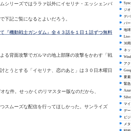
Sync
ムシリーズではララァ以外にイセリナ・エッシェンバ
ジオン
デバ
で下記ご覧になるとよいだろう。
パー
地球
て『機動戦士ガンダム』全４３話を１日１話ずつ無料
Live
30周
ネッ
よる背面攻撃でガルマの地上部隊の攻撃をかわす「戦
Wind
アク
討とうとする「イセリナ、恋のあと」は３０日木曜日
Goog
要素
緊急入
Azur
ビデオな件。せっかくのリマスター版なのだから、
Silve
マイ
つスムーズな配信を行ってほしかった。サンライズ
デー
ビジ
メタ
戦術 