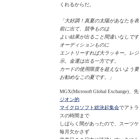
くれるからだ。
「大好調！真夏の太陽があなたを表
前に出て、競争ものは
よい結果が出ること間違いなしです
オーディションものに
エントリーすれば大ラッキー。レジ
示。金運は出る一方です。
カードの使用限度を超えないよう要
お勧めなこの夏です。」
MGX(Microsoft Global Exc
ジオン的
マイクロソフト総決起集会
でアトラ
スの時間まで
しばらく間があったので、スーツケ
毎月欠かさず