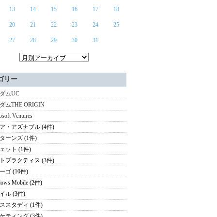
13
14
15
16
17
18
20
21
22
23
24
25
27
28
29
30
31
ゴリー
ダムUC
ダムTHE ORIGIN
osoft Ventures
ア・アズナブル (4件)
ターンズ (1件)
ェット (1件)
トプラクティス (3件)
ゴ (10件)
ows Mobile (2件)
イル (3件)
ススタディ (1件)
ケティング (3件)