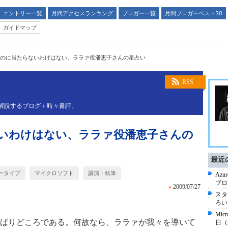
エントリー一覧
月間アクセスランキング
ブロガー一覧
月間ブロガーベスト30
ガイドマップ
のに当たらないわけはない、ララァ役潘恵子さんの星占い
RSS
解説するブログ＋時々書評。
いわけはない、ララァ役潘恵子さんの
最近
ータイプ
マイクロソフト
講演・執筆
Az
ブロ
»
2009/07/27
スタ
ろいろ
Mic
ばりどころである。何故なら、ララァが我々を導いて
日（