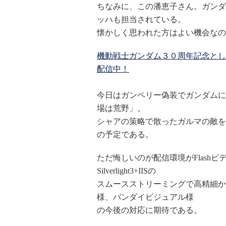
ちなみに、この潘恵子さん。ガンダ
ッハも担当されている。
懐かしく思われた方はよい機会なの
機動戦士ガンダム３０周年記念とし
配信中！
今日はガンペリー偽装でガンダムに
場は荒野」。
シャアの策略で散ったガルマの敵を
の予定である。
ただ悔しいのが配信環境がFlash
Silverlight3+IISの
スムースストリーミングで高精細か
様、バンダイビジュアル様
の今後の対応に期待である。