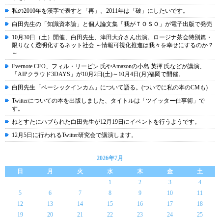
私の2010年を漢字で表すと「再」。2011年は「破」にしたいです。
白田先生の「知識資本論」と個人論文集「我がＴＯＳＯ」が電子出版で発売
10月30日（土）開催、白田先生、津田大介さん出演。ロージナ茶会特別篇・
限りなく透明化するネット社会 ～情報可視化推進は我々を幸せにするのか？
～
Evernote CEO、フィル・リービン 氏やAmazonの小島 英揮 氏などが講演、
「AIPクラウド3DAYS」が10月2日(土)～10月4日(月)福岡で開催。
白田先生「ベーシックインカム」について語る。(ついでに私の本のCMも)
Twitterについての本を出版しました、タイトルは「ツイッター仕事術」で
す。
ねとすたにハブられた白田先生が12月19日にイベントを行うようです。
12月5日に行われるTwitter研究会で講演します。
2026年7月
日
月
火
水
木
金
土
1
2
3
4
5
6
7
8
9
10
11
12
13
14
15
16
17
18
19
20
21
22
23
24
25