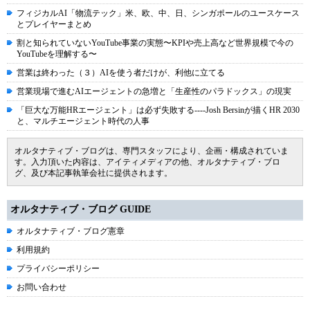
フィジカルAI「物流テック」米、欧、中、日、シンガポールのユースケース
とプレイヤーまとめ
割と知られていないYouTube事業の実態〜KPIや売上高など世界規模で今の
YouTubeを理解する〜
営業は終わった（３）AIを使う者だけが、利他に立てる
営業現場で進むAIエージェントの急増と「生産性のパラドックス」の現実
「巨大な万能HRエージェント」は必ず失敗する----Josh Bersinが描くHR 2030
と、マルチエージェント時代の人事
オルタナティブ・ブログは、専門スタッフにより、企画・構成されていま
す。入力頂いた内容は、アイティメディアの他、オルタナティブ・ブロ
グ、及び本記事執筆会社に提供されます。
オルタナティブ・ブログ GUIDE
オルタナティブ・ブログ憲章
利用規約
プライバシーポリシー
お問い合わせ