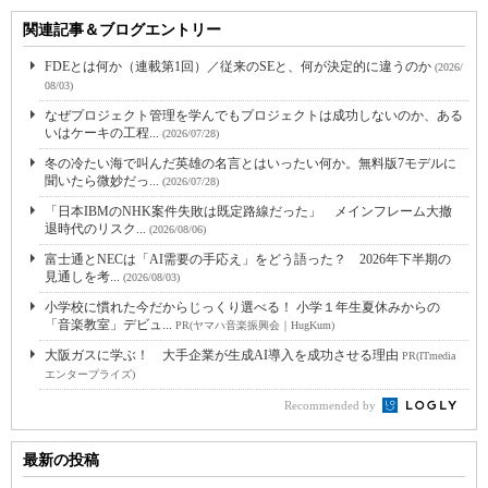
関連記事＆ブログエントリー
FDEとは何か（連載第1回）／従来のSEと、何が決定的に違うのか
(2026/
08/03)
なぜプロジェクト管理を学んでもプロジェクトは成功しないのか、ある
いはケーキの工程...
(2026/07/28)
冬の冷たい海で叫んだ英雄の名言とはいったい何か。無料版7モデルに
聞いたら微妙だっ...
(2026/07/28)
「日本IBMのNHK案件失敗は既定路線だった」 メインフレーム大撤
退時代のリスク...
(2026/08/06)
富士通とNECは「AI需要の手応え」をどう語った？ 2026年下半期の
見通しを考...
(2026/08/03)
小学校に慣れた今だからじっくり選べる！ 小学１年生夏休みからの
「音楽教室」デビュ...
PR(ヤマハ音楽振興会｜HugKum)
大阪ガスに学ぶ！ 大手企業が生成AI導入を成功させる理由
PR(ITmedia
エンタープライズ)
Recommended by
最新の投稿