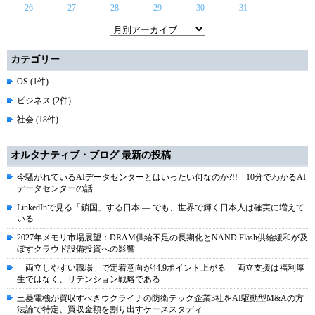
26
27
28
29
30
31
カテゴリー
OS (1件)
ビジネス (2件)
社会 (18件)
オルタナティブ・ブログ 最新の投稿
今騒がれているAIデータセンターとはいったい何なのか?!! 10分でわかるAI
データセンターの話
LinkedInで見る「鎖国」する日本 ― でも、世界で輝く日本人は確実に増えて
いる
2027年メモリ市場展望：DRAM供給不足の長期化とNAND Flash供給緩和が及
ぼすクラウド設備投資への影響
「両立しやすい職場」で定着意向が44.9ポイント上がる----両立支援は福利厚
生ではなく、リテンション戦略である
三菱電機が買収すべきウクライナの防衛テック企業3社をAI駆動型M&Aの方
法論で特定、買収金額を割り出すケーススタディ