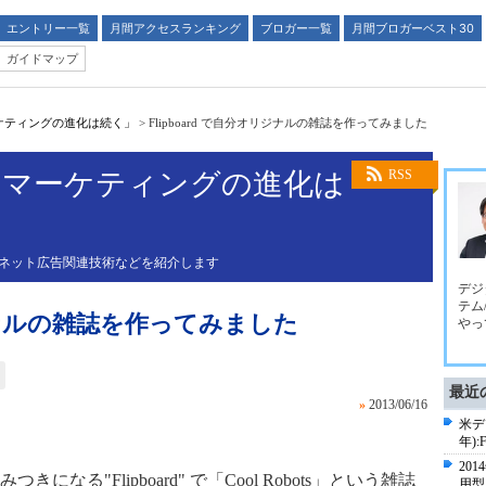
エントリー一覧
月間アクセスランキング
ブロガー一覧
月間ブロガーベスト30
ガイドマップ
ケティングの進化は続く」
>
Flipboard で自分オリジナルの雑誌を作ってみました
ｂマーケティングの進化は
RSS
ーネット広告関連技術などを紹介します
デジ
テム
オリジナルの雑誌を作ってみました
やっ
最近
»
2013/06/16
米デ
年):
20
る"Flipboard" で「Cool Robots」という雑誌
用型