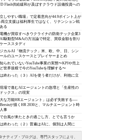
ND Flash供給緩和が及ぼすクラウド設備投資への
立しやすい職場」で定着意向が44.9ポイント上が
---両立支援は福利厚生ではなく、リテンション戦
ある
電機が買収すべきウクライナの防衛テック企業3
AI駆動型M&Aの方法論で特定、買収金額を割り
ケーススタディ
ジカルAI「物流テック」米、欧、中、日、シン
ールのユースケースとプレイヤーまとめ
知られていないYouTube事業の実態〜KPIや売上
ど世界規模で今のYouTubeを理解する〜
は終わった（３）AIを使う者だけが、利他に立
現場で進むAIエージェントの急増と「生産性の
ドックス」の現実
大な万能HRエージェント」は必ず失敗する----
sh Bersinが描くHR 2030と、マルチエージェント時
人事
で台風が来たときの過ごし方、とでも言うか
は終わった（２）普遍はAIに、個別は人間に
タナティブ・ブログは、専門スタッフにより、