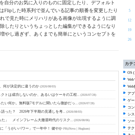
を自分のお気に入りのものに固定したり、デフォルト
はFlipした時系列で並んでいる記事の順番を変更したり
5
れで見た時にメリハリがある画像が出現するように調
12
除したりというちょっとした編集ができるようになり
19
増やし過ぎず、あくまでも簡単にというコンセプトを
26
カテ
OS 
We
と、何が決定的に違うのか
Web
(2026/08/03)
アプ
クトは成功しないのか、あるいはケーキの工程...
(2026/07/28)
ゲーム
たい何か。無料版7モデルに聞いたら微妙だっ...
(2026/07/28)
コン
語った？ 2026年下半期の見通しを考...
(2026/08/03)
シス
った」 メインフレーム大撤退時代のリスク...
(2026/08/06)
ソー
テク
に「うがいパワー」で一年中！ 健やか
PR(iNova｜Hugkum)