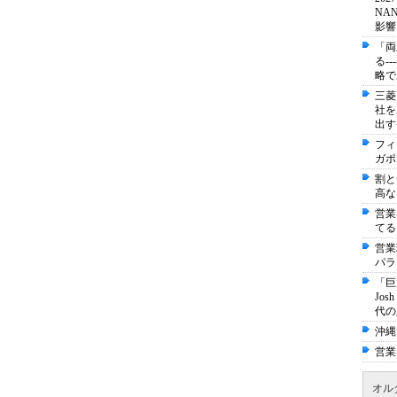
NA
影響
「両
る-
略で
三菱
社を
出す
フィ
ガポ
割と
高な
営業
てる
営業
パラ
「巨
Jo
代の
沖縄
営業
オル