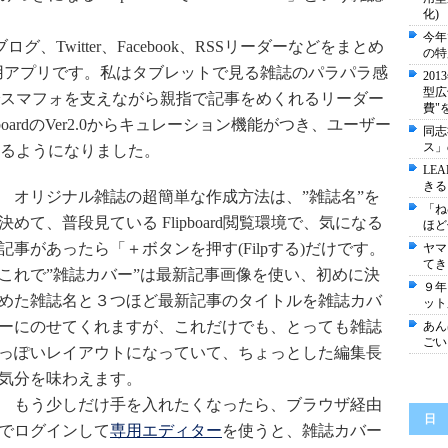
化)
今年
、Twitter、Facebook、RSSリーダーなどをまとめ
の特
用アプリです。私はタブレットで見る雑誌のパラパラ感
20
型広
スマフォを支えながら親指で記事をめくれるリーダー
費"
oardのVer2.0からキュレーション機能がつき、ユーザー
同志
ス」
るようになりました。
LEA
きる
オリジナル雑誌の超簡単な作成方法は、”雑誌名”を
「ね
決めて、普段見ている Flipboard閲覧環境で、気になる
ほど
記事があったら「＋ボタンを押す(Filpする)だけです。
ヤマ
てき
これで”雑誌カバー”は最新記事画像を使い、初めに決
９年
めた雑誌名と３つほど最新記事のタイトルを雑誌カバ
ット
ーにのせてくれますが、これだけでも、とっても雑誌
あん
ごい
っぽいレイアウトになっていて、ちょっとした編集長
気分を味わえます。
もう少しだけ手を入れたくなったら、ブラウザ経由
日
でログインして
専用エディター
を使うと、雑誌カバー