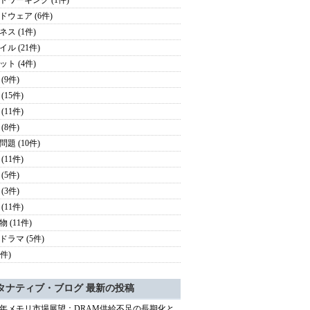
トワーキング (1件)
ドウェア (6件)
ネス (1件)
ル (21件)
ット (4件)
(9件)
(15件)
(11件)
(8件)
題 (10件)
(11件)
(5件)
(3件)
(11件)
 (11件)
ドラマ (5件)
2件)
タナティブ・ブログ 最新の投稿
27年メモリ市場展望：DRAM供給不足の長期化と