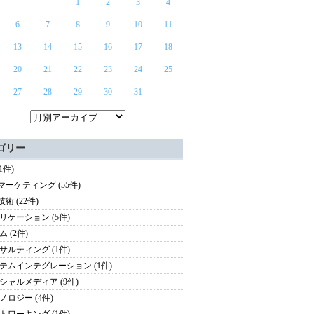
1
2
3
4
6
7
8
9
10
11
13
14
15
16
17
18
20
21
22
23
24
25
27
28
29
30
31
ゴリー
(1件)
bマーケティング (55件)
技術 (22件)
リケーション (5件)
 (2件)
サルティング (1件)
テムインテグレーション (1件)
シャルメディア (9件)
ノロジー (4件)