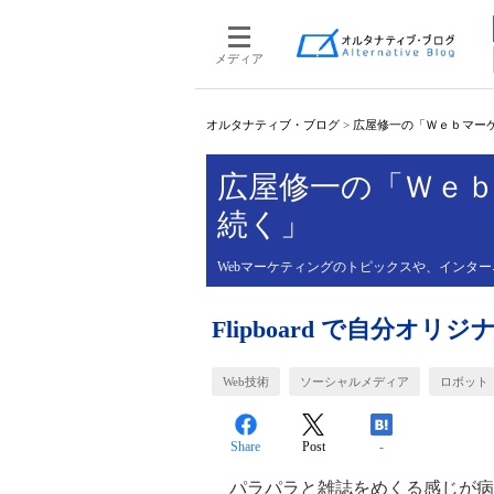
メディア
オルタナティブ・ブログ
>
広屋修一の「Ｗｅｂマー
広屋修一の「Ｗｅ
続く」
Webマーケティングのトピックスや、インタ
Flipboard で自分
Web技術
ソーシャルメディア
ロボット
Share
Post
-
パラパラと雑誌をめくる感じが病みつきにな