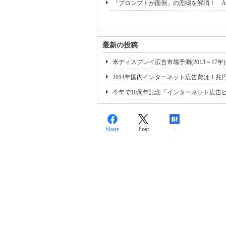
「プロンプトが面倒」の悲鳴を解消！ A
最新の投稿
米ディスプレイ広告市場予測(2013～17年):Face
2014年国内インターネット広告費は１兆
今年で10周年記念「インターネット広告
Share
Post
-