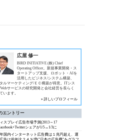
広屋 修一
BIRD INITIATIVE (株) Chief
Operating Officer。新規事業開発・ス
タートアップ支援、ロボット・AIを
活用したビジネス/システム構築、
タルマーケティング/ＥＣ構築が得意。ITシス
/Webサービスの研究開発と会社経営を長らく
ています。
» 詳しいプロフィール
のエントリー
ィスプレイ広告市場予測(2013～17
Facebook+Twitterシェアが1/5→1/3に
14年国内インターネット広告費は１兆円超え、運
広告は前年比２４％増("日本の広告費"をグラフ