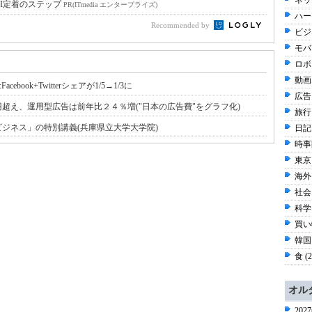
ネッ
I定着のステップ
PR(ITmedia エンタープライズ)
ハー
Recommended by
ビジ
モバイ
ロボ
動画 
book+Twitterシェアが1/5→1/3に
広告 
円超え、運用型広告は前年比２４％増("日本の広告費"をグラフ化)
旅行 
ビジネス」の特別講義(兵庫県立大学大学院)
日記 
時事問
東京 
海外 
社会 
科学 
買い物
韓国
食 (
オル
20