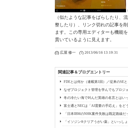
（似たような記事をばらしたり、流
整したり）、リンク切れの記事を削
ます。この専用エディターも機能を
貫いているように見えます。
広屋 修一
2013/06/16 13:19:31
関連記事＆ブログエントリー
FDEとは何か（連載第1回）／従来のSE
なぜプロジェクト管理を学んでもプロジェ
冬の冷たい海で叫んだ英雄の名言とはいっ
富士通とNECは「AI需要の手応え」をどう
「日本IBMのNHK案件失敗は既定路線だ
「イソジン®クリアうがい薬」といっしょ