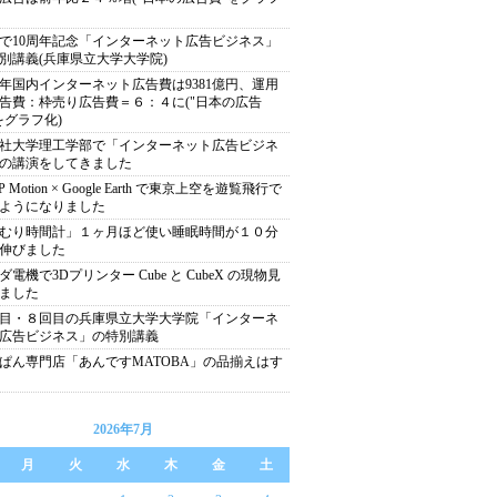
で10周年記念「インターネット広告ビジネス」
別講義(兵庫県立大学大学院)
13年国内インターネット広告費は9381億円、運用
告費：枠売り広告費＝６：４に("日本の広告
をグラフ化)
社大学理工学部で「インターネット広告ビジネ
の講演をしてきました
P Motion × Google Earth で東京上空を遊覧飛行で
ようになりました
むり時間計」１ヶ月ほど使い睡眠時間が１０分
伸びました
ダ電機で3Dプリンター Cube と CubeX の現物見
ました
目・８回目の兵庫県立大学大学院「インターネ
広告ビジネス」の特別講義
ぱん専門店「あんですMATOBA」の品揃えはす
2026年7月
月
火
水
木
金
土