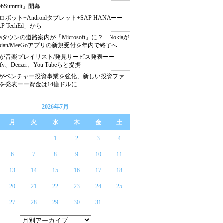
bSummit」開幕
goロボット+Androidタブレット+SAP HANAーー
P TechEd」から
kiaタウンの道路案内が「Microsoft」に？ Nokiaが
mbian/MeeGoアプリの新規受付を年内で終了へ
Cが音楽プレイリスト/発見サービス発表ーー
tify、Deezer、You Tubeらと提携
Pがベンチャー投資事業を強化、新しい投資ファ
を発表ーー資金は14億ドルに
2026年7月
月
火
水
木
金
土
1
2
3
4
6
7
8
9
10
11
13
14
15
16
17
18
20
21
22
23
24
25
27
28
29
30
31