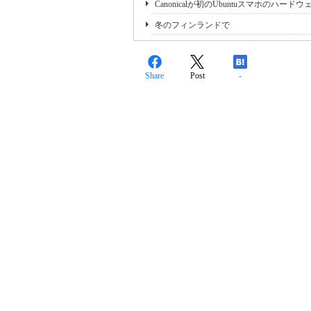
Canonicalが初のUbuntuスマホのハー
冬のフィンランドで
Share
Post
-