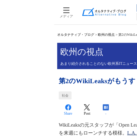
メディア
オルタナティブ・ブログ
>
欧州の視点
>
第2のWiki
欧州の視点
あまり紹介されることのない欧州系ITニュー
第2のWikiLeaksがも
社会
Share
Post
-
WikiLeaksの元スタッフが「Open
を来週にもローンチする模様。
L.A.