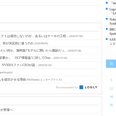
「We
Le
「SA
No
Sy
BB
Spo
クトは成功しないのか、あるいはケーキの工程...
(2026/07/28)
SA
と、何が決定的に違うのか
(2026/08/03)
ンド
たい何か。無料版7モデルに聞いたら微妙だっ...
(2026/07/28)
」 OCI“懐疑論”に対してOrac...
(2025/11/18)
日
NVIDIAファンCEOが認...
(2026/05/19)
perSecurity)
入を成功させる理由
PR(ITmedia エンタープライズ)
5
Recommended by
12
19
26
バーが登場へ