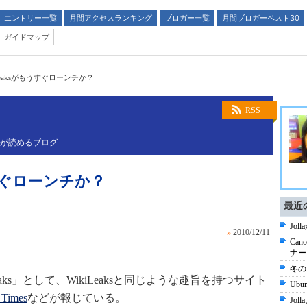
エントリー一覧
月間アクセスランキング
ブロガー一覧
月間ブロガーベスト30
ガイドマップ
Leaksがもうすぐローンチか？
RSS
スが読めるブログ
うすぐローンチか？
最近
Jo
»
2010/12/11
Ca
ナー
冬の
 Leaks」として、WikiLeaksと同じような趣旨を持つサイト
Ub
 Times
などが報じている。
Jo