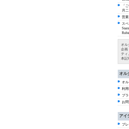
「ご
月二
営業
スペ
St
Ru
オル
企画
ティ
本記
オル
オル
利用
プラ
お問
アイ
プレ