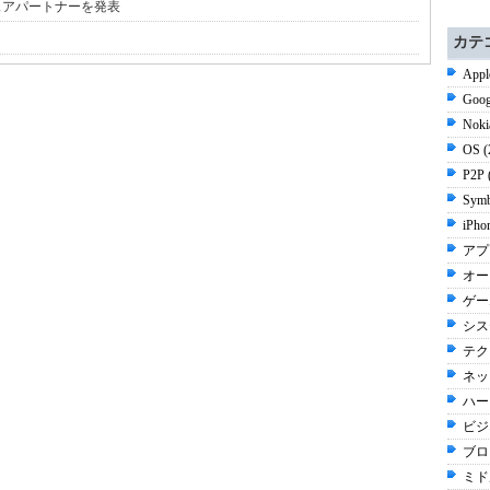
ドウェアパートナーを発表
カテ
Appl
Goog
Noki
OS 
P2P 
Symb
iPho
アプ
オー
ゲーム
シス
テク
ネッ
ハー
ビジネ
ブログ
ミド