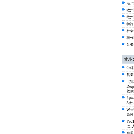
モバイ
欧州
欧州
特許 
社会 
著作権
音楽 
オル
沖縄
営業
【完
De
収候
前年
3社
Wo
高性
Yo
に1
台風