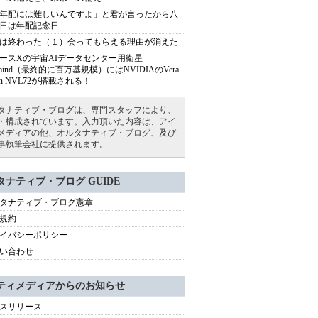
年配には難しいんですよ」と君が言ったから八
日は年配記念日
は終わった（１）会ってもらえる理由が消えた
ースXの宇宙AIデータセンター用衛星
armind（最終的に百万基規模）にはNVIDIAのVera
bin NVL72が搭載される！
タナティブ・ブログは、専門スタッフにより、
・構成されています。入力頂いた内容は、アイ
メディアの他、オルタナティブ・ブログ、及び
事執筆会社に提供されます。
タナティブ・ブログ GUIDE
タナティブ・ブログ憲章
規約
イバシーポリシー
い合わせ
ティメディアからのお知らせ
スリリース