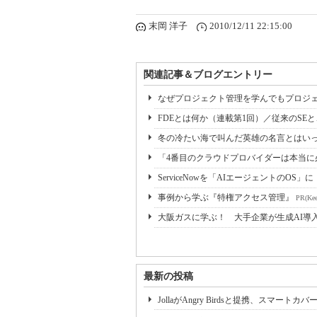
末岡 洋子
2010/12/11 22:15:00
関連記事＆ブログエントリー
なぜプロジェクト管理を学んでもプロジェ
FDEとは何か（連載第1回）／従来のSE
冬の冷たい海で叫んだ英雄の名言とはいっ
「4番目のクラウドプロバイダーは本当に必要か
ServiceNowを「AIエージェントのOS」に 
事例から学ぶ『特権アクセス管理』
PR(Kee
大阪ガスに学ぶ！ 大手企業が生成AI導
最新の投稿
JollaがAngry Birdsと提携、スマートカ