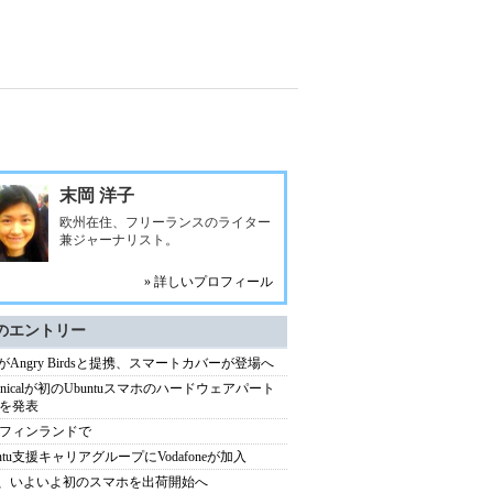
末岡 洋子
欧州在住、フリーランスのライター
兼ジャーナリスト。
» 詳しいプロフィール
のエントリー
llaがAngry Birdsと提携、スマートカバーが登場へ
nonicalが初のUbuntuスマホのハードウェアパート
を発表
フィンランドで
untu支援キャリアグループにVodafoneが加入
lla、いよいよ初のスマホを出荷開始へ