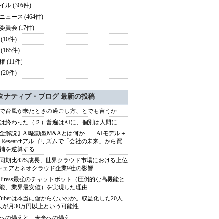
ル (305件)
ニュース (464件)
委員会 (17件)
(10件)
(165件)
 (11件)
(20件)
タナティブ・ブログ 最新の投稿
で台風が来たときの過ごし方、とでも言うか
は終わった（２）普遍はAIに、個別は人間に
全解説】AI駆動型M&Aとは何か――AIモデル＋
ep Researchアルゴリズムで「会社の未来」から買
補を逆算する
同期比43%成長、世界クラウド市場における上位
シェアとネオクラウド企業9社の影響
rdPress最強のチャットボット（圧倒的な高機能と
能、業界最安値）を実現した理由
uTuberは本当に儲からないのか。収益化した20人
人が月30万円以上という可能性
への備えと、未来への備え