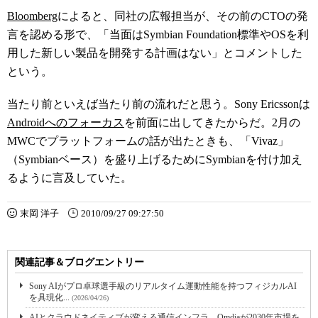
Bloomberg
によると、同社の広報担当が、その前のCTOの発
言を認める形で、「当面はSymbian Foundation標準やOSを利
用した新しい製品を開発する計画はない」とコメントした
という。
当たり前といえば当たり前の流れだと思う。Sony Ericssonは
Androidへのフォーカス
を前面に出してきたからだ。2月の
MWCでプラットフォームの話が出たときも、「Vivaz」
（Symbianベース）を盛り上げるためにSymbianを付け加え
るように言及していた。
末岡 洋子
2010/09/27 09:27:50
関連記事＆ブログエントリー
Sony AIがプロ卓球選手級のリアルタイム運動性能を持つフィジカルAI
を具現化...
(2026/04/26)
AIとクラウドネイティブが変える通信インフラ Omdiaが2030年市場を