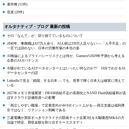
著作権 (11件)
音楽 (20件)
オルタナティブ・ブログ 最新の投稿
その「なんて」が、切り捨てているものについて
2040年、事務職は437万人余り、AI人材は339万人足りない----「人手不足」の
一言では語れない、日本の労働市場の本当の姿
AI推論によるプライバシーリスクとは何か、Gartnerの2029年予測から考える
企業のAIガバナンス
今騒がれているAIデータセンターとはいったい何なのか?!! 10分でわかるAI
データセンターの話
LinkedInで見る「鎖国」する日本 ― でも、世界で輝く日本人は確実に増えて
いる
2027年メモリ市場展望：DRAM供給不足の長期化とNAND Flash供給緩和が及
ぼすクラウド設備投資への影響
「両立しやすい職場」で定着意向が44.9ポイント上がる----両立支援は福利厚
生ではなく、リテンション戦略である
三菱電機が買収すべきウクライナの防衛テック企業3社をAI駆動型M&Aの方
法論で特定、買収金額を割り出すケーススタディ