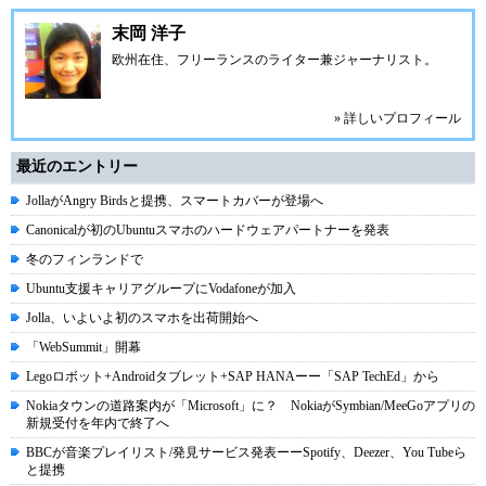
末岡 洋子
欧州在住、フリーランスのライター兼ジャーナリスト。
» 詳しいプロフィール
最近のエントリー
JollaがAngry Birdsと提携、スマートカバーが登場へ
Canonicalが初のUbuntuスマホのハードウェアパートナーを発表
冬のフィンランドで
Ubuntu支援キャリアグループにVodafoneが加入
Jolla、いよいよ初のスマホを出荷開始へ
「WebSummit」開幕
Legoロボット+Androidタブレット+SAP HANAーー「SAP TechEd」から
Nokiaタウンの道路案内が「Microsoft」に？ NokiaがSymbian/MeeGoアプリの
新規受付を年内で終了へ
BBCが音楽プレイリスト/発見サービス発表ーーSpotify、Deezer、You Tubeら
と提携