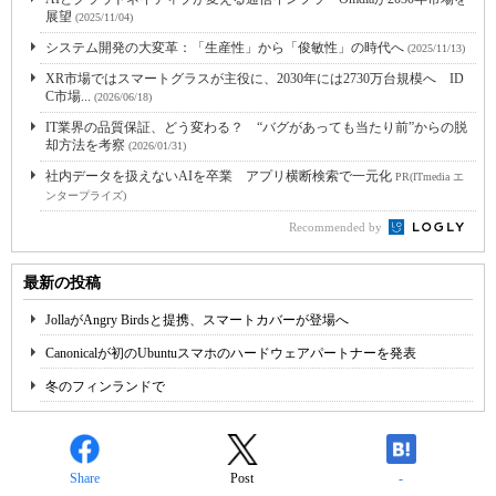
展望
(2025/11/04)
システム開発の大変革：「生産性」から「俊敏性」の時代へ
(2025/11/13)
XR市場ではスマートグラスが主役に、2030年には2730万台規模へ ID
C市場...
(2026/06/18)
IT業界の品質保証、どう変わる？ “バグがあっても当たり前”からの脱
却方法を考察
(2026/01/31)
社内データを扱えないAIを卒業 アプリ横断検索で一元化
PR(ITmedia エ
ンタープライズ)
Recommended by
最新の投稿
JollaがAngry Birdsと提携、スマートカバーが登場へ
Canonicalが初のUbuntuスマホのハードウェアパートナーを発表
冬のフィンランドで
Share
Post
-