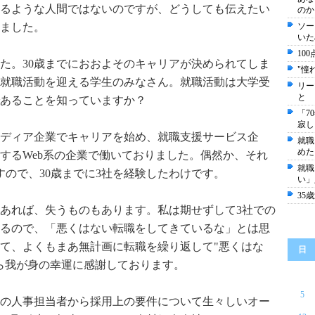
るような人間ではないのですが、どうしても伝えたい
のか
ました。
ソー
いた
10
。30歳までにおおよそのキャリアが決められてしま
"憧
就職活動を迎える学生のみなさん。就職活動は大学受
リー
と
あることを知っていますか？
「7
寂し
ディア企業でキャリアを始め、就職支援サービス企
就職
めた
するWeb系の企業で働いておりました。偶然か、それ
就職
すので、30歳までに3社を経験したわけです。
い」
35
あれば、失うものもあります。私は期せずして3社での
るので、「悪くはない転職をしてきているな」とは思
て、よくもまあ無計画に転職を繰り返して"悪くはな
日
ら我が身の幸運に感謝しております。
5
の人事担当者から採用上の要件について生々しいオー