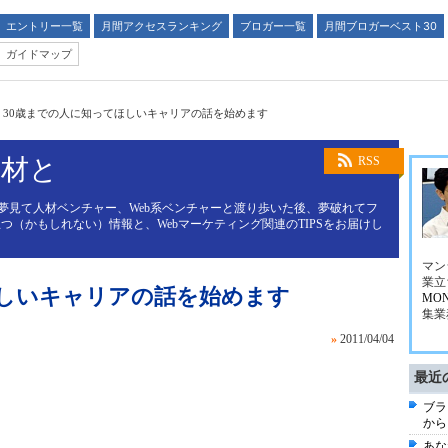
エントリー一覧
月間アクセスランキング
ブロガー一覧
月間ブロガーベスト30
ガイドマップ
>
30歳までの人に知ってほしいキャリアの話を始めます
人材と
RSS
を夢見て人材ベンチャー、Web系ベンチャーと渡り歩いた後、夢破れてフ
（かもしれない）情報と、Webマーケティング関連のTIPSをお届けし
マン
業立
ほしいキャリアの話を始めます
MO
集業
»
2011/04/04
最近
ブラ
から
あな