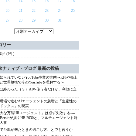
13
14
15
16
17
18
20
21
22
23
24
25
27
28
29
30
31
ゴリー
 Up! (7件)
タナティブ・ブログ 最新の投稿
知られていないYouTube事業の実態〜KPIや売上
ど世界規模で今のYouTubeを理解する〜
は終わった（３）AIを使う者だけが、利他に立
現場で進むAIエージェントの急増と「生産性の
ドックス」の現実
大な万能HRエージェント」は必ず失敗する----
sh Bersinが描くHR 2030と、マルチエージェント時
人事
で台風が来たときの過ごし方、とでも言うか