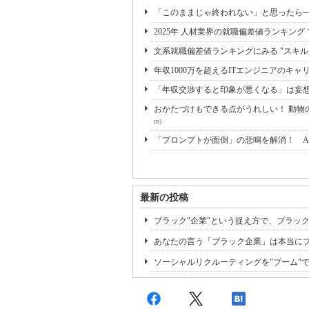
「このままじゃ終われない」と思ったら──
2025年 人材業界の就職偏差値ランキング 
文系就職偏差値ランキングにみる "スキル資
年収1000万を超えるITエンジニアのキャ
「年収交渉すると印象が悪くなる」は妄想
おかたづけもできる点がうれしい！ 動物の
m)
「プロンプトが面倒」の悲鳴を解消！ A
最新の投稿
ブラック"企業"という捉え方で、ブラック
あなたの言う「ブラック企業」は本当にブ
ソーシャルリクルーティングを"ブーム"