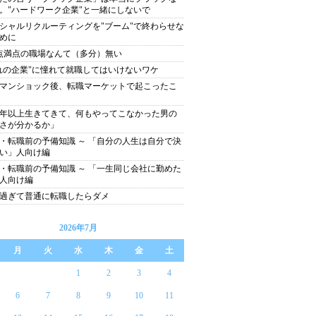
。"ハードワーク企業"と一緒にしないで
シャルリクルーティングを"ブーム"で終わらせな
めに
0点満点の職場なんて（多分）無い
れの企業"に憧れて就職してはいけないワケ
マンショック後、転職マーケットで起こったこ
0年以上生きてきて、何もやってこなかった男の
さが分かるか」
・転職前の予備知識 ～ 「自分の人生は自分で決
い」人向け編
・転職前の予備知識 ～ 「一生同じ会社に勤めた
人向け編
歳過ぎて普通に転職したらダメ
2026年7月
月
火
水
木
金
土
1
2
3
4
6
7
8
9
10
11