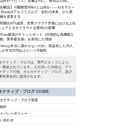
は終わった（２）普遍はAIに、個別は人間に
全解説】AI駆動型M&Aとは何か――AIモデル＋
ep Researchアルゴリズムで「会社の未来」から買
補を逆算する
同期比43%成長、世界クラウド市場における上位
シェアとネオクラウド企業9社の影響
rdPress最強のチャットボット（圧倒的な高機能と
能、業界最安値）を実現した理由
uTuberは本当に儲からないのか。収益化した20人
人が月30万円以上という可能性
タナティブ・ブログは、専門スタッフにより、
・構成されています。入力頂いた内容は、アイ
メディアの他、オルタナティブ・ブログ、及び
事執筆会社に提供されます。
タナティブ・ブログ GUIDE
タナティブ・ブログ憲章
規約
イバシーポリシー
い合わせ