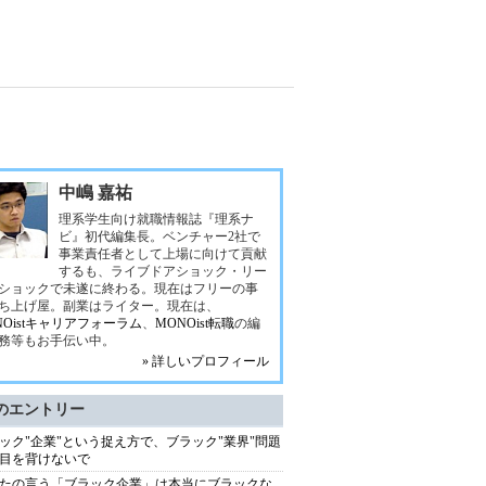
中嶋 嘉祐
理系学生向け就職情報誌『理系ナ
ビ』初代編集長。ベンチャー2社で
事業責任者として上場に向けて貢献
するも、ライブドアショック・リー
ショックで未遂に終わる。現在はフリーの事
ち上げ屋。副業はライター。現在は、
NOistキャリアフォーラム
、
MONOist転職
の編
務等もお手伝い中。
» 詳しいプロフィール
のエントリー
ック"企業"という捉え方で、ブラック"業界"問題
目を背けないで
たの言う「ブラック企業」は本当にブラックな