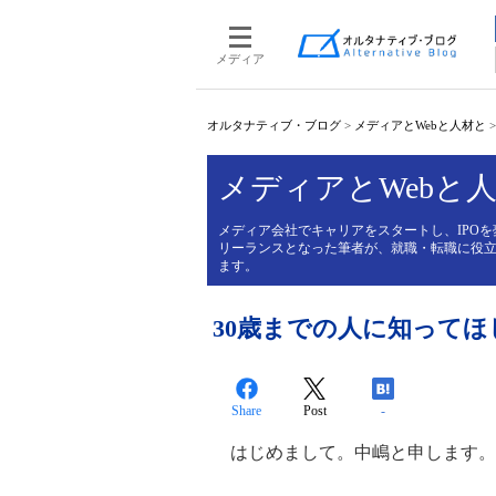
メディア
オルタナティブ・ブログ
>
メディアとWebと人材と
メディアとWebと
メディア会社でキャリアをスタートし、IPO
リーランスとなった筆者が、就職・転職に役立つ
ます。
30歳までの人に知って
Share
Post
-
はじめまして。中嶋と申します。