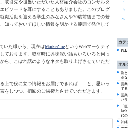
12
、取引先や担当いただいた人材紹介会社のコンサルタ
エピソードを耳にすることもありました。このブログ
19
就職活動を迎える学生のみなさんや30歳前後までの若
26
、知っておいてほしい情報を明かせる範囲で発信して
カテ
ていた縁から、現在は
MarkeZine
というWebマーケティ
Pick
しております。取材時に興味深い話もいろいろと伺っ
から、こぼれ話のようなネタも取り上げさせていただ
オル
割と
高な
る上で役に立つ情報をお届けできれば――と、思いっ
営業
てる
言をしつつ、初回のご挨拶とさせていただきます。
営業
パラ
「巨
Jo
代の
沖縄