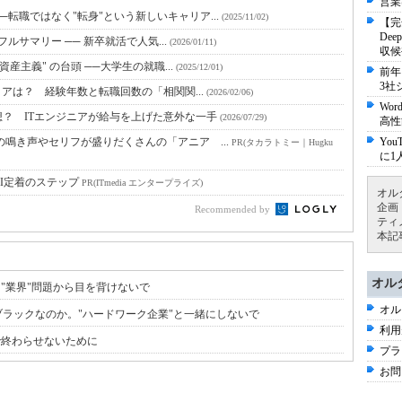
営業
転職ではなく"転身"という新しいキャリア...
(2025/11/02)
【完
De
フルサマリー ── 新卒就活で人気...
(2026/01/11)
収候
産主義" の台頭 ──大学生の就職...
(2025/12/01)
前年
3社
リアは？ 経験年数と転職回数の「相関関...
(2026/02/06)
Wo
？ ITエンジニアが給与を上げた意外な一手
(2026/07/29)
高性
鳴き声やセリフが盛りだくさんの「アニア ...
Yo
PR(タカラトミー｜Hugku
に1
I定着のステップ
PR(ITmedia エンタープライズ)
オル
企画
Recommended by
ティ
本記
オル
"業界"問題から目を背けないで
オル
ラックなのか。"ハードワーク企業"と一緒にしないで
利用
で終わらせないために
プラ
お問