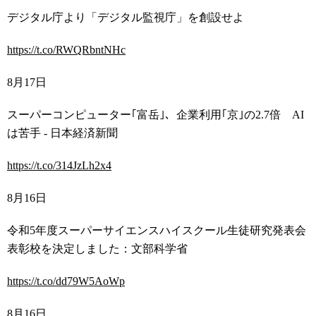
デジタル庁より「デジタル監視庁」を創設せよ
https://t.co/RWQRbntNHc
8
月
17
日
スーパーコンピューター｢富岳｣、企業利用｢京｣の
2.7
倍
AI
は苦手
-
日本経済新聞
https://t.co/314JzLh2x4
8
月
16
日
令和
5
年度スーパーサイエンスハイスクール生徒研究発表会
表彰校を決定しました：文部科学省
https://t.co/dd79W5AoWp
8
月
16
日