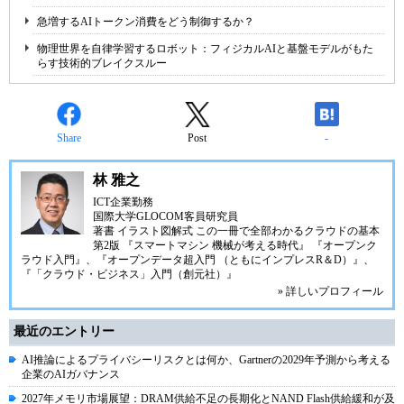
急増するAIトークン消費をどう制御するか？
物理世界を自律学習するロボット：フィジカルAIと基盤モデルがもた
らす技術的ブレイクスルー
Share
Post
-
林 雅之
ICT企業勤務
国際大学GLOCOM客員研究員
著書
イラスト図解式 この一冊で全部わかるクラウドの基本
第2版
『スマートマシン 機械が考える時代』
『オープンク
ラウド入門』
、
『オープンデータ超入門 （ともにインプレスR＆D）』
、
『「クラウド・ビジネス」入門（創元社）』
» 詳しいプロフィール
最近のエントリー
AI推論によるプライバシーリスクとは何か、Gartnerの2029年予測から考える
企業のAIガバナンス
2027年メモリ市場展望：DRAM供給不足の長期化とNAND Flash供給緩和が及