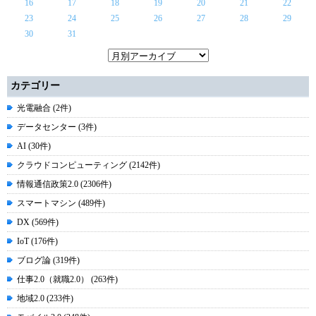
16
17
18
19
20
21
22
23
24
25
26
27
28
29
30
31
カテゴリー
光電融合 (2件)
データセンター (3件)
AI (30件)
クラウドコンピューティング (2142件)
情報通信政策2.0 (2306件)
スマートマシン (489件)
DX (569件)
IoT (176件)
ブログ論 (319件)
仕事2.0（就職2.0） (263件)
地域2.0 (233件)