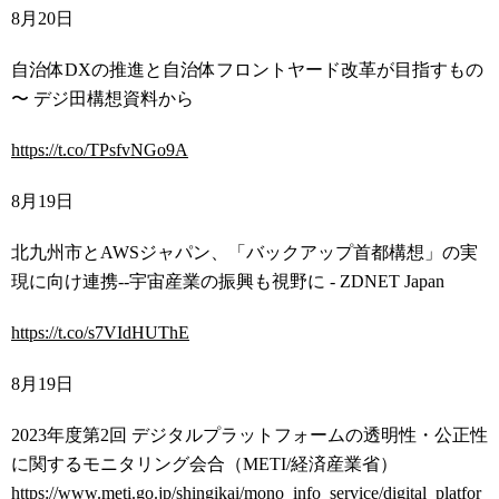
8
月
20
日
自治体
DX
の推進と自治体フロントヤード改革が目指すもの
〜 デジ田構想資料から
https://t.co/TPsfvNGo9A
8
月
19
日
北九州市と
AWS
ジャパン、「バックアップ首都構想」の実
現に向け連携
--
宇宙産業の振興も視野に
- ZDNET Japan
https://t.co/s7VIdHUThE
8
月
19
日
2023
年度第
2
回 デジタルプラットフォームの透明性・公正性
に関するモニタリング会合（
METI/
経済産業省）
https://www.meti.go.jp/shingikai/mono_info_service/digital_platfor