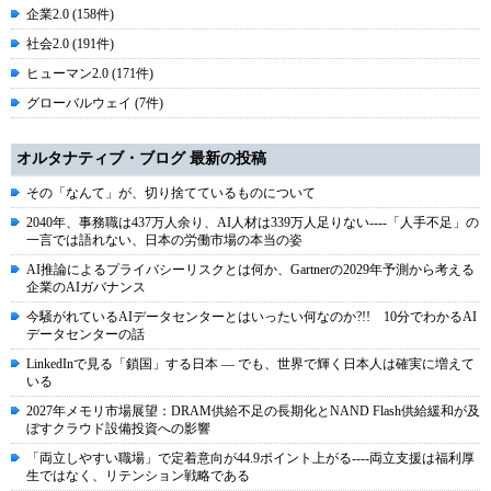
企業2.0 (158件)
社会2.0 (191件)
ヒューマン2.0 (171件)
グローバルウェイ (7件)
オルタナティブ・ブログ 最新の投稿
その「なんて」が、切り捨てているものについて
2040年、事務職は437万人余り、AI人材は339万人足りない----「人手不足」の
一言では語れない、日本の労働市場の本当の姿
AI推論によるプライバシーリスクとは何か、Gartnerの2029年予測から考える
企業のAIガバナンス
今騒がれているAIデータセンターとはいったい何なのか?!! 10分でわかるAI
データセンターの話
LinkedInで見る「鎖国」する日本 ― でも、世界で輝く日本人は確実に増えて
いる
2027年メモリ市場展望：DRAM供給不足の長期化とNAND Flash供給緩和が及
ぼすクラウド設備投資への影響
「両立しやすい職場」で定着意向が44.9ポイント上がる----両立支援は福利厚
生ではなく、リテンション戦略である