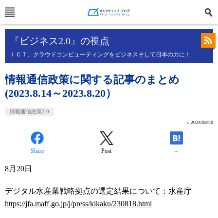
『ビジネス2.0』の視点
ＩＣＴ、クラウドコンピューティングをビジネスそして日本の力に！
情報通信政策に関する記事のまとめ
(2023.8.14～2023.8.20）
情報通信政策2.0
»
2023/08/20
Share
Post
-
8
月
20
日
デジタル水産業戦略拠点の選定結果について：水産庁
https://jfa.maff.go.jp/j/press/kikaku/230818.html