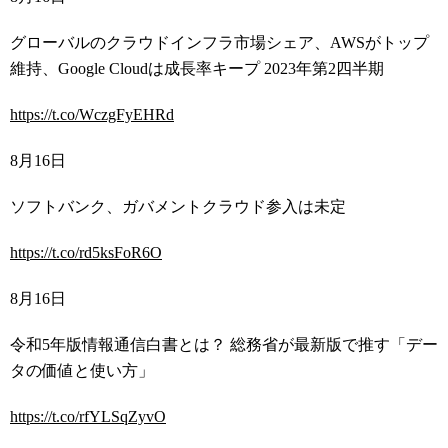
グローバルのクラウドインフラ市場シェア、
AWS
がトップ
維持、
Google Cloud
は成長率キープ
2023
年第
2
四半期
https://t.co/WczgFyEHRd
8
月
16
日
ソフトバンク、ガバメントクラウド参入は未定
https://t.co/rd5ksFoR6O
8
月
16
日
令和
5
年版情報通信白書とは？ 総務省が最新版で推す「デー
タの価値と使い方」
https://t.co/rfYLSqZyvO