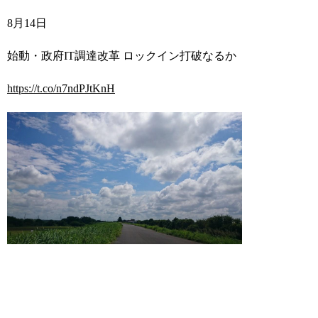
8
月
14
日
始動・政府
IT
調達改革 ロックイン打破なるか
https://t.co/n7ndPJtKnH