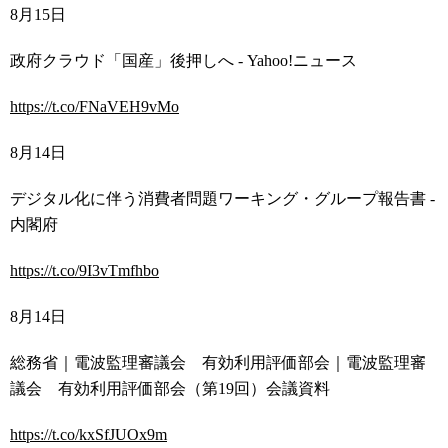
8
月
15
日
政府クラウド「国産」後押しへ
- Yahoo!
ニュース
https://t.co/FNaVEH9vMo
8
月
14
日
デジタル化に伴う消費者問題ワーキング・グループ報告書
-
内閣府
https://t.co/9I3vTmfhbo
8
月
14
日
総務省｜電波監理審議会 有効利用評価部会｜電波監理審
議会 有効利用評価部会（第
19
回）会議資料
https://t.co/kxSfJUOx9m