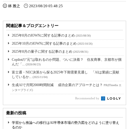
林 雅之
2023/08/20 05:48:25
関連記事＆ブログエントリー
2025年8月のIOWNに関する記事のまとめ
(2025/08/30)
2025年10月のIOWNに関する記事のまとめ
(2025/10/26)
2025年8月の量子に関する記事のまとめ
(2025/08/31)
Copilotの“元”は取れるのか問題、ついに決着？ 住友商事、京都市が掴
んだ「...
(2026/06/23)
富士通・NEC決算から探る2025年下期需要見通し 「AIは業績に貢献
しているか...
(2025/11/04)
生成AIで月間2000時間削減 成功企業のアプローチとは？
PR(ITmedia エ
ンタープライズ)
Recommended by
最新の投稿
学習から推論への移行はAI半導体市場の勢力図をどのように塗り替え
るのか