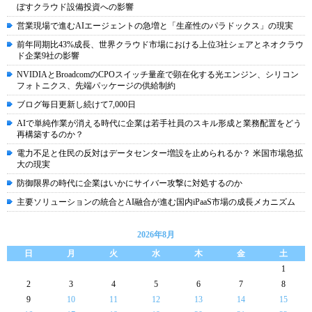
ぼすクラウド設備投資への影響
営業現場で進むAIエージェントの急増と「生産性のパラドックス」の現実
前年同期比43%成長、世界クラウド市場における上位3社シェアとネオクラウ
ド企業9社の影響
NVIDIAとBroadcomのCPOスイッチ量産で顕在化する光エンジン、シリコン
フォトニクス、先端パッケージの供給制約
ブログ毎日更新し続けて7,000日
AIで単純作業が消える時代に企業は若手社員のスキル形成と業務配置をどう
再構築するのか？
電力不足と住民の反対はデータセンター増設を止められるか？ 米国市場急拡
大の現実
防御限界の時代に企業はいかにサイバー攻撃に対処するのか
主要ソリューションの統合とAI融合が進む国内iPaaS市場の成長メカニズム
2026年8月
日
月
火
水
木
金
土
1
2
3
4
5
6
7
8
9
10
11
12
13
14
15