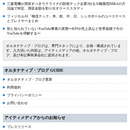
三菱電機が買収すべきウクライナの防衛テック企業3社をAI駆動型M&Aの方
法論で特定、買収金額を割り出すケーススタディ
フィジカルAI「物流テック」米、欧、中、日、シンガポールのユースケース
とプレイヤーまとめ
割と知られていないYouTube事業の実態〜KPIや売上高など世界規模で今の
YouTubeを理解する〜
オルタナティブ・ブログは、専門スタッフにより、企画・構成されていま
す。入力頂いた内容は、アイティメディアの他、オルタナティブ・ブロ
グ、及び本記事執筆会社に提供されます。
オルタナティブ・ブログ GUIDE
オルタナティブ・ブログ憲章
利用規約
プライバシーポリシー
お問い合わせ
アイティメディアからのお知らせ
プレスリリース