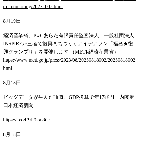
m_monitoring/2023_002.html
8
月
19
日
経済産業省、
PwC
あらた有限責任監査法人、一般社団法人
INSPIRE
が三者で復興まちづくりアイデアソン「福島
★
復
興グランプリ」を開催します （
METI/
経済産業省）
https://www.meti.go.jp/press/2023/08/20230818002/20230818002.
html
8
月
18
日
ビッグデータが生んだ価値、
GDP
換算で年
17
兆円 内閣府
-
日本経済新聞
https://t.co/E9L9vgl8Cr
8
月
18
日