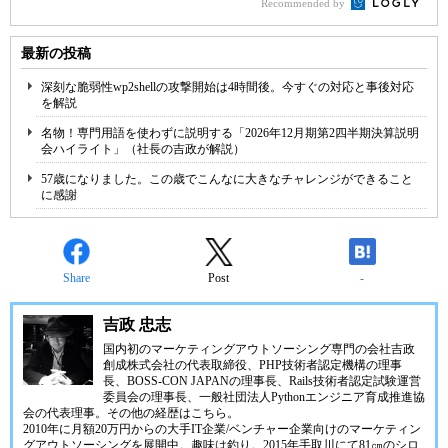
Recommended by
最新の投稿
深刻な脆弱性wp2shellの攻撃開始は4時間後。今すぐの対応と事後対応
を解説
名物！専門用語を使わずに説明する「2026年12月期第2四半期決算説明
会ハイライト」（社長の吉政が解説）
57歳になりました。この歳でこんなに大きなチャレンジができること
に感謝
Share
Post
-
吉政 忠志
国内初のマーケティングアウトソーシング専門の会社
吉政
創成株式会社
の代表取締役、
PHP技術者認定機構
の理事
長、
BOSS-CON JAPAN
の理事長、
Rails技術者認定試験運営
委員会
の理事長、
一般社団法人Pythonエンジニア育成推進協
会
の代表理事。その他の経歴は
こちら
。
2010年に月額20万円からの大手IT企業/ベンチャー企業向けのマーケティン
グアウトソーシングを展開中。趣味は釣り。2015年手取川にて81㎝のシロ