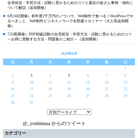
合否状況・学習方法・試験に受かるためのコツと最近の改ざん事例・傾向に
ついて解説（追加開催）
6月24日開催）初年度2千万円のノウハウ。Web制作で食べる！WordPressでや
るべきこと、Web制作ビジネスノウハウ全部盛りセミナー（大人気追加開
催）
7/22夜開催）PHP初級試験の合否状況・学習方法・試験に受かるためのコツ
～お得に受験する方法・問題集のご紹介～（追加開催）
2026年8月
日
月
火
水
木
金
土
1
2
3
4
5
6
7
8
9
10
11
12
13
14
15
16
17
18
19
20
21
22
23
24
25
26
27
28
29
30
31
@_yoshimasa からのツイート
カテゴリー