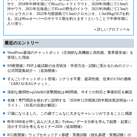
サケ、2018年中禅寺湖にて86㎝のレイクトラウト、2020年沖縄にて1.6mの
沖サワラ、2021年北海道にて83㎝の野生のイトウ、2021年沖縄にて2.3mの
バショウカジキ、2022年与那国島で3.3mのクロカジキ、1.3m30kgのGTを釣
る。次は90㎝オーバーのサケマス類を釣ります！ということで中禅寺湖に
入り浸り。
» 詳しいプロフィール
最近のエントリー
WordPress最強のチャットボット（圧倒的な高機能と高性能、業界最安値）を
実現した理由
9/9夜開催）PHP上級試験の合否状況・学習方法・試験に受かるためのコツ～
公式問題集紹介～（追加開催）
すんごいチャットボット登場）シナリオ不要、超高性能、従来の1/10の価格
「GMO AI RAGチャット」
深刻な脆弱性wp2shellの攻撃開始は4時間後。今すぐの対応と事後対応を解説
名物！専門用語を使わずに説明する「2026年12月期第2四半期決算説明会ハイ
ライト」（社長の吉政が解説）
57歳になりました。この歳でこんなに大きなチャレンジができることに感謝
昨年1600名が申し込んだ大人気）Python／データ分析を学んで副業・起業に
活かす方法を考えるセミナー2026（追加開催）
8/12夜開催）ウェブセキュリティ基礎・実務試験（徳丸基礎・実務試験）の