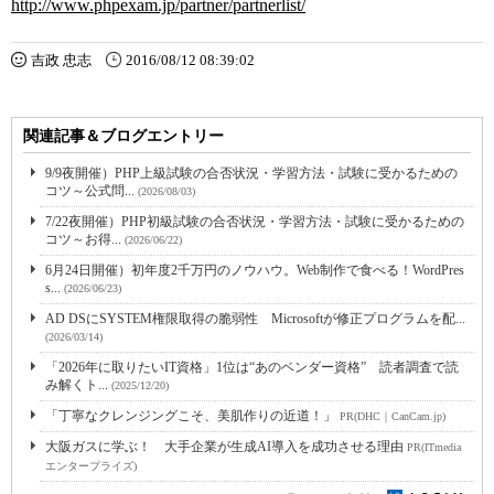
http://www.phpexam.jp/partner/partnerlist/
吉政 忠志
2016/08/12 08:39:02
関連記事＆ブログエントリー
9/9夜開催）PHP上級試験の合否状況・学習方法・試験に受かるための
コツ～公式問...
(2026/08/03)
7/22夜開催）PHP初級試験の合否状況・学習方法・試験に受かるための
コツ～お得...
(2026/06/22)
6月24日開催）初年度2千万円のノウハウ。Web制作で食べる！WordPres
s...
(2026/06/23)
AD DSにSYSTEM権限取得の脆弱性 Microsoftが修正プログラムを配...
(2026/03/14)
「2026年に取りたいIT資格」1位は“あのベンダー資格” 読者調査で読
み解くト...
(2025/12/20)
「丁寧なクレンジングこそ、美肌作りの近道！」
PR(DHC｜CanCam.jp)
大阪ガスに学ぶ！ 大手企業が生成AI導入を成功させる理由
PR(ITmedia
エンタープライズ)