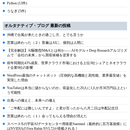
Python (13件)
うなぎ (5件)
オルタナティブ・ブログ 最新の投稿
沖縄で台風が来たときの過ごし方、とでも言うか
営業は終わった（２）普遍はAIに、個別は人間に
【完全解説】AI駆動型M&Aとは何か――AIモデル＋Deep Researchアルゴリズ
ムで「会社の未来」から買収候補を逆算する
前年同期比43%成長、世界クラウド市場における上位3社シェアとネオクラウ
ド企業9社の影響
WordPress最強のチャットボット（圧倒的な高機能と高性能、業界最安値）を
実現した理由
YouTuberは本当に儲からないのか。収益化した20人に1人が月30万円以上とい
う可能性
台風への備えと、未来への備え
「ご年配には難しいんですよ」と君が言ったから八月二日は年配記念日
営業は終わった（１）会ってもらえる理由が消えた
スペースXの宇宙AIデータセンター用衛星Starmind（最終的に百万基規模）に
はNVIDIAのVera Rubin NVL72が搭載される！