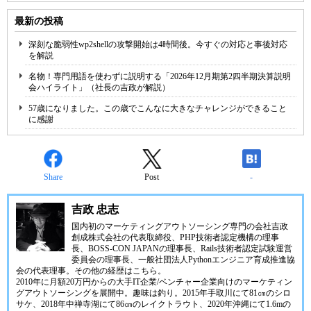
最新の投稿
深刻な脆弱性wp2shellの攻撃開始は4時間後。今すぐの対応と事後対応
を解説
名物！専門用語を使わずに説明する「2026年12月期第2四半期決算説明
会ハイライト」（社長の吉政が解説）
57歳になりました。この歳でこんなに大きなチャレンジができること
に感謝
Share
Post
-
吉政 忠志
国内初のマーケティングアウトソーシング専門の会社
吉政
創成株式会社
の代表取締役、
PHP技術者認定機構
の理事
長、
BOSS-CON JAPAN
の理事長、
Rails技術者認定試験運営
委員会
の理事長、
一般社団法人Pythonエンジニア育成推進協
会
の代表理事。その他の経歴は
こちら
。
2010年に月額20万円からの大手IT企業/ベンチャー企業向けのマーケティン
グアウトソーシングを展開中。趣味は釣り。2015年手取川にて81㎝のシロ
サケ、2018年中禅寺湖にて86㎝のレイクトラウト、2020年沖縄にて1.6mの