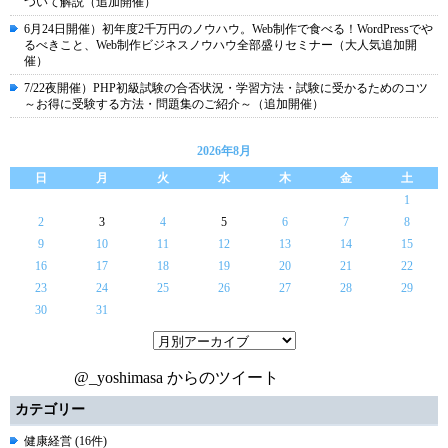
ついて解説（追加開催）
6月24日開催）初年度2千万円のノウハウ。Web制作で食べる！WordPressでや
るべきこと、Web制作ビジネスノウハウ全部盛りセミナー（大人気追加開
催）
7/22夜開催）PHP初級試験の合否状況・学習方法・試験に受かるためのコツ
～お得に受験する方法・問題集のご紹介～（追加開催）
2026年8月
日
月
火
水
木
金
土
1
2
3
4
5
6
7
8
9
10
11
12
13
14
15
16
17
18
19
20
21
22
23
24
25
26
27
28
29
30
31
@_yoshimasa からのツイート
カテゴリー
健康経営 (16件)