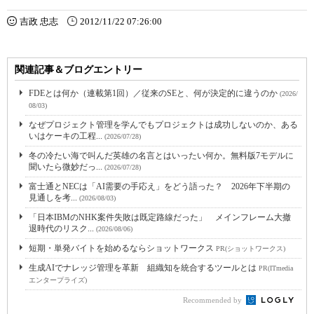
吉政 忠志
2012/11/22 07:26:00
関連記事＆ブログエントリー
FDEとは何か（連載第1回）／従来のSEと、何が決定的に違うのか
(2026/
08/03)
なぜプロジェクト管理を学んでもプロジェクトは成功しないのか、ある
いはケーキの工程...
(2026/07/28)
冬の冷たい海で叫んだ英雄の名言とはいったい何か。無料版7モデルに
聞いたら微妙だっ...
(2026/07/28)
富士通とNECは「AI需要の手応え」をどう語った？ 2026年下半期の
見通しを考...
(2026/08/03)
「日本IBMのNHK案件失敗は既定路線だった」 メインフレーム大撤
退時代のリスク...
(2026/08/06)
短期・単発バイトを始めるならショットワークス
PR(ショットワークス)
生成AIでナレッジ管理を革新 組織知を統合するツールとは
PR(ITmedia
エンタープライズ)
Recommended by