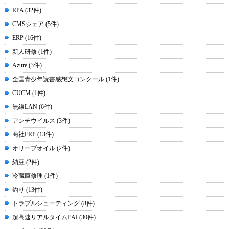
RPA (32件)
CMSシェア (5件)
ERP (16件)
新人研修 (1件)
Azure (3件)
全国青少年読書感想文コンクール (1件)
CUCM (1件)
無線LAN (6件)
アンチウイルス (3件)
商社ERP (13件)
オリーブオイル (2件)
納豆 (2件)
冷蔵庫修理 (1件)
釣り (13件)
トラブルシューティング (8件)
超高速リアルタイムEAI (30件)