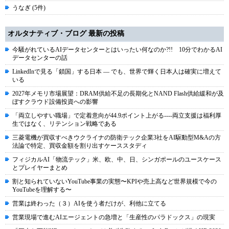
うなぎ (5件)
オルタナティブ・ブログ 最新の投稿
今騒がれているAIデータセンターとはいったい何なのか?!! 10分でわかるAI
データセンターの話
LinkedInで見る「鎖国」する日本 ― でも、世界で輝く日本人は確実に増えて
いる
2027年メモリ市場展望：DRAM供給不足の長期化とNAND Flash供給緩和が及
ぼすクラウド設備投資への影響
「両立しやすい職場」で定着意向が44.9ポイント上がる----両立支援は福利厚
生ではなく、リテンション戦略である
三菱電機が買収すべきウクライナの防衛テック企業3社をAI駆動型M&Aの方
法論で特定、買収金額を割り出すケーススタディ
フィジカルAI「物流テック」米、欧、中、日、シンガポールのユースケース
とプレイヤーまとめ
割と知られていないYouTube事業の実態〜KPIや売上高など世界規模で今の
YouTubeを理解する〜
営業は終わった（３）AIを使う者だけが、利他に立てる
営業現場で進むAIエージェントの急増と「生産性のパラドックス」の現実