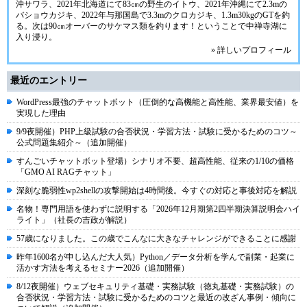
沖サワラ、2021年北海道にて83㎝の野生のイトウ、2021年沖縄にて2.3mの
バショウカジキ、2022年与那国島で3.3mのクロカジキ、1.3m30kgのGTを釣
る。次は90㎝オーバーのサケマス類を釣ります！ということで中禅寺湖に
入り浸り。
» 詳しいプロフィール
最近のエントリー
WordPress最強のチャットボット（圧倒的な高機能と高性能、業界最安値）を
実現した理由
9/9夜開催）PHP上級試験の合否状況・学習方法・試験に受かるためのコツ～
公式問題集紹介～（追加開催）
すんごいチャットボット登場）シナリオ不要、超高性能、従来の1/10の価格
「GMO AI RAGチャット」
深刻な脆弱性wp2shellの攻撃開始は4時間後。今すぐの対応と事後対応を解説
名物！専門用語を使わずに説明する「2026年12月期第2四半期決算説明会ハイ
ライト」（社長の吉政が解説）
57歳になりました。この歳でこんなに大きなチャレンジができることに感謝
昨年1600名が申し込んだ大人気）Python／データ分析を学んで副業・起業に
活かす方法を考えるセミナー2026（追加開催）
8/12夜開催）ウェブセキュリティ基礎・実務試験（徳丸基礎・実務試験）の
合否状況・学習方法・試験に受かるためのコツと最近の改ざん事例・傾向に