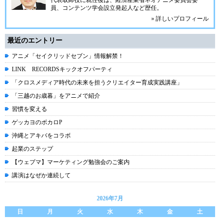
代表取締役に就任後は、経済産業省ネオアニメ委員会委
員、コンテンツ学会設立発起人など歴任。
» 詳しいプロフィール
最近のエントリー
アニメ「セイクリッドセブン」情報解禁！
LINK RECORDSキックオフパーティ
「クロスメディア時代の未来を担うクリエイター育成実践講座」
「三越のお歳暮」をアニメで紹介
習慣を変える
ゲッカヨのボカロP
沖縄とアキバをコラボ
起業のステップ
【ウェブマ】マーケティング勉強会のご案内
講演はなぜか連続して
2026年7月
日
月
火
水
木
金
土