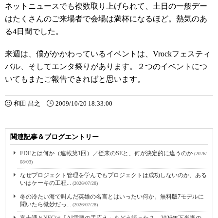
ネットニュースでも複数取り上げられて、土日の一般デー
はたくさんのご来場者で会場は満杯になるほど。熱気のあ
る4日間でした。
来週は、僕がかかわっているイベントは、Vrockフェスティ
バル、そしてエンタ祭りがあります。２つのイベントにつ
いてもまたご報告できればと思います。
和田 昌之
2009/10/20 18:33:00
関連記事＆ブログエントリー
FDEとは何か（連載第1回）／従来のSEと、何が決定的に違うのか
(2026/
08/03)
なぜプロジェクト管理を学んでもプロジェクトは成功しないのか、ある
いはケーキの工程...
(2026/07/28)
冬の冷たい海で叫んだ英雄の名言とはいったい何か。無料版7モデルに
聞いたら微妙だっ...
(2026/07/28)