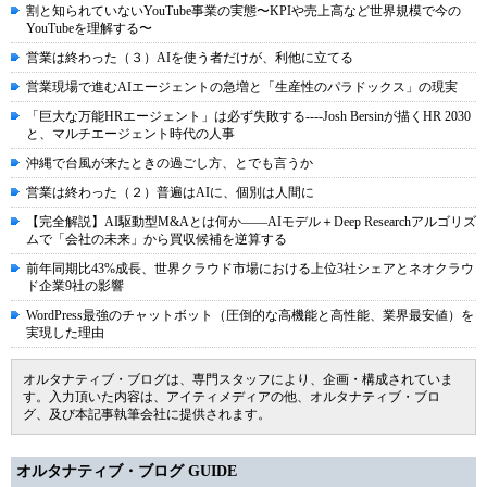
割と知られていないYouTube事業の実態〜KPIや売上高など世界規模で今の
YouTubeを理解する〜
営業は終わった（３）AIを使う者だけが、利他に立てる
営業現場で進むAIエージェントの急増と「生産性のパラドックス」の現実
「巨大な万能HRエージェント」は必ず失敗する----Josh Bersinが描くHR 2030
と、マルチエージェント時代の人事
沖縄で台風が来たときの過ごし方、とでも言うか
営業は終わった（２）普遍はAIに、個別は人間に
【完全解説】AI駆動型M&Aとは何か――AIモデル＋Deep Researchアルゴリズ
ムで「会社の未来」から買収候補を逆算する
前年同期比43%成長、世界クラウド市場における上位3社シェアとネオクラウ
ド企業9社の影響
WordPress最強のチャットボット（圧倒的な高機能と高性能、業界最安値）を
実現した理由
オルタナティブ・ブログは、専門スタッフにより、企画・構成されていま
す。入力頂いた内容は、アイティメディアの他、オルタナティブ・ブロ
グ、及び本記事執筆会社に提供されます。
オルタナティブ・ブログ GUIDE