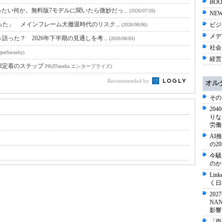
BOO
たい何か。無料版7モデルに聞いたら微妙だっ...
(2026/07/28)
NEW
った」 メインフレーム大撤退時代のリスク...
ビジネ
(2026/08/06)
メディ
語った？ 2026年下半期の見通しを考...
(2026/08/03)
社会 
perSecurity)
経営 
I定着のステップ
PR(ITmedia エンタープライズ)
Recommended by
オル
その
20
りな
労働
AI
の2
今騒
のか
Li
く日
20
NA
影響
「両