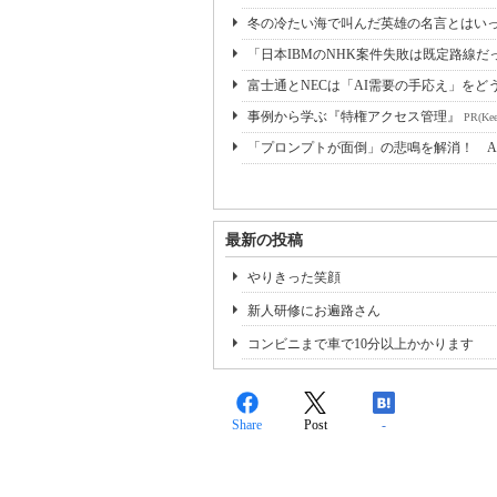
冬の冷たい海で叫んだ英雄の名言とはいっ
「日本IBMのNHK案件失敗は既定路線だ
富士通とNECは「AI需要の手応え」をどう
事例から学ぶ『特権アクセス管理』
PR(Kee
「プロンプトが面倒」の悲鳴を解消！ A
最新の投稿
やりきった笑顔
新人研修にお遍路さん
コンビニまで車で10分以上かかります
Share
Post
-