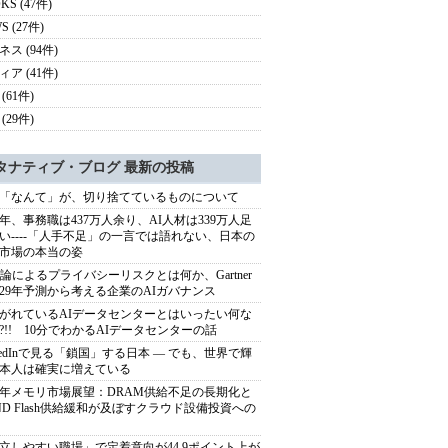
KS (47件)
S (27件)
ス (94件)
ア (41件)
(61件)
(29件)
タナティブ・ブログ 最新の投稿
「なんて」が、切り捨てているものについて
40年、事務職は437万人余り、AI人材は339万人足
い----「人手不足」の一言では語れない、日本の
市場の本当の姿
推論によるプライバシーリスクとは何か、Gartner
029年予測から考える企業のAIガバナンス
がれているAIデータセンターとはいったい何な
?!! 10分でわかるAIデータセンターの話
nkedInで見る「鎖国」する日本 ― でも、世界で輝
本人は確実に増えている
27年メモリ市場展望：DRAM供給不足の長期化と
ND Flash供給緩和が及ぼすクラウド設備投資への
立しやすい職場」で定着意向が44.9ポイント上が