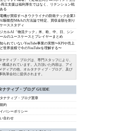
---両立支援は福利厚生ではなく、リテンション戦
ある
電機が買収すべきウクライナの防衛テック企業3
AI駆動型M&Aの方法論で特定、買収金額を割り
ケーススタディ
ジカルAI「物流テック」米、欧、中、日、シン
ールのユースケースとプレイヤーまとめ
知られていないYouTube事業の実態〜KPIや売上
ど世界規模で今のYouTubeを理解する〜
タナティブ・ブログは、専門スタッフにより、
・構成されています。入力頂いた内容は、アイ
メディアの他、オルタナティブ・ブログ、及び
事執筆会社に提供されます。
タナティブ・ブログ GUIDE
タナティブ・ブログ憲章
規約
イバシーポリシー
い合わせ