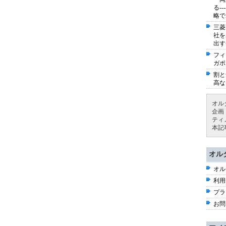
る-
略で
三菱
社を
出す
フィ
ガポ
割と
高な
オル
企画
ティ
本記
オル
オル
利用
プラ
お問