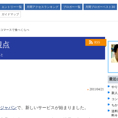
エントリー一覧
月間アクセスランキング
ブロガー一覧
月間ブロガーベスト30
ガイドマップ
Eコマースで食べくらべ
視点
RSS
こと
最近
やり
»
2011/04/21
新人
コン
ちか
ジャパン
で、新しいサービスが始まりました。
送料
料キ