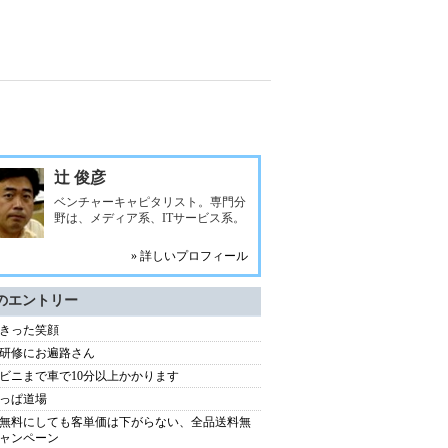
辻 俊彦
ベンチャーキャピタリスト。専門分
野は、メディア系、ITサービス系。
» 詳しいプロフィール
のエントリー
きった笑顔
研修にお遍路さん
ビニまで車で10分以上かかります
っぱ道場
無料にしても客単価は下がらない、全品送料無
ャンペーン