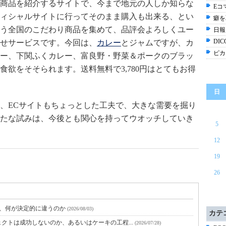
商品を紹介するサイトで、今まで地元の人しか知らな
Eコ
ィシャルサイトに行ってそのまま購入も出来る、とい
癖を
う全国のこだわり商品を集めて、品評会よろしくユー
日報
DI
せサービスです。今回は、
カレー
とジャムですが、カ
ピカ
ー、下関ふくカレー、富良野・野菜＆ポークのブラッ
欲をそそられます。送料無料で3,780円はとてもお得
日
、ECサイトもちょっとした工夫で、大きな需要を掘り
たな試みは、今後とも関心を持ってウオッチしていき
5
12
19
26
と、何が決定的に違うのか
(2026/08/03)
カテ
クトは成功しないのか、あるいはケーキの工程...
(2026/07/28)