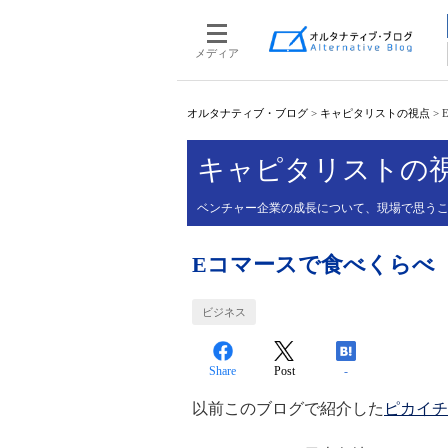
メディア
オルタナティブ・ブログ
>
キャピタリストの視点
>
キャピタリストの
ベンチャー企業の成長について、現場で思う
Eコマースで食べくらべ
ビジネス
Share
Post
-
以前このブログで紹介した
ピカイチ