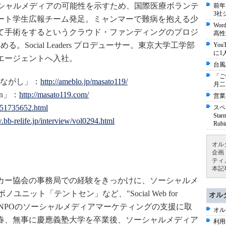
ソーシャルメディアの可能性を示すため、国際医療ボランテ
前年
3社
ート学生広報チーム発足。ミャンマーで難病を抱える少
Wo
て手術をするというクラウド・ファンディングのプロジ
高性
る。Social Leaders プロデューサー。東京大学工学部
Yo
に1
エージェントへ入社。
台風
「ご
ながし」：
http://ameblo.jp/masato119/
月二
ign」：
http://masato119.com/
営業
s/51735652.html
スペ
St
.bb-relife.jp/interview/vol0294.html
Ru
オル
企画
）
ティ
本記
カー協会の事務局での経験をきっかけに、ソーシャルメ
ボノユニット「テントセン」など、"Social Web for
オル
マに、NPOのソーシャルメディアマーケティングの支援に取
オル
春、無事に慶應義塾大学を卒業後、ソーシャルメディア
利用