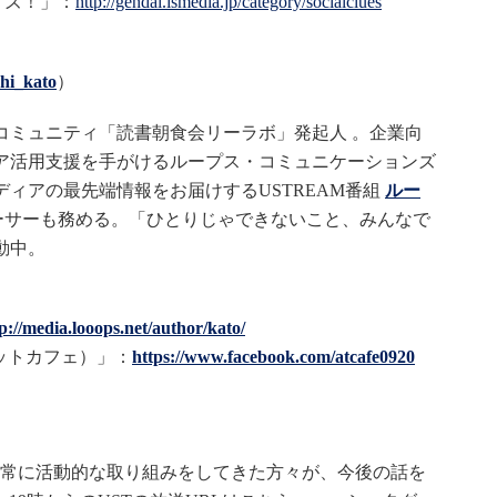
イズ！」：
http://gendai.ismedia.jp/category/socialclues
hi_kato
）
コミュニティ「読書朝食会リーラボ」発起人 。企業向
ア活用支援を手がけるループス・コミュニケーションズ
ィアの最先端情報をお届けするUSTREAM番組
ルー
ーサーも務める。「ひとりじゃできないこと、みんなで
動中。
p://media.looops.net/author/kato/
（アットカフェ）」：
https://www.facebook.com/atcafe0920
常に活動的な取り組みをしてきた方々が、今後の話を