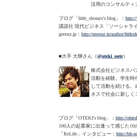
活用のコンサルティ
ブログ「little_shotaro's blog」：
http:/
講談社 現代ビジネス「ソーシャラ
greenz.jp：
http://greenz.jp/author/littles
■大手 大輝さん（
@oteki_oote
）
株式会社ビジネスバ
活動を経験。学生時
して活動を続ける。
ネスで社会に新しく
ブログ「OTEKI's blog」：
http://oht
100人の起業家に出逢って感じた10
「ReLife」インタビュー：
http://bb-r