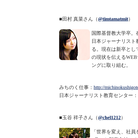
■田村 真菜さん（
@timtamatmit
）
国際基督教大学卒。
日本ジャーナリスト
る。現在は新卒として
の現状を伝えるWE
ングに取り組む。
みちのく仕事：
http://michinokushigoto
日本ジャーナリスト教育センター：
■玉谷 祥子さん（
@chel1212
）
「世界を変え、社員