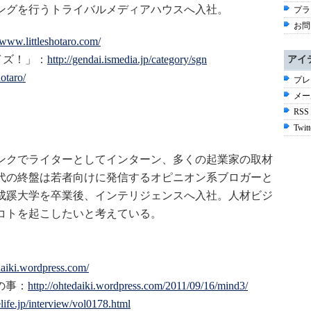
ングを行うトライバルメディアハウスへ入社。
プラ
お問
/www.littleshotaro.com/
イズ！」：
http://gendai.ismedia.jp/category/sgn
アイ
hotaro/
プレ
メー
RSS
Twitt
ンクでライターとしてインターン、多くの起業家の取材
代の終盤は若者向けに発信するオピニオン系ブロガーと
成蹊大学を卒業後、インテリジェンスへ入社。人材ビジ
コトを起こしたいと考えている。
edaiki.wordpress.com/
の事：
http://ohtedaiki.wordpress.com/2011/09/16/mind3/
elife.jp/interview/vol0178.html