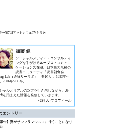
9時〜第7回アットカフェTVを放送
加藤 健
ソーシャルメディア・コンサルティ
ングを手がける
ループス・コミュニ
ケーションズ
在籍。日本最大規模の
読書コミュニティ「読書朝食会
ding-Lab（通称リーラボ）」発起人 。1983年生
。2006年SFC卒。
シャルとリアルの双方を行き来しながら、海
情を踏まえた情報を発信していきます。
» 詳しいプロフィール
のエントリー
報告】妻がサンフランシスコに行くことになり
た