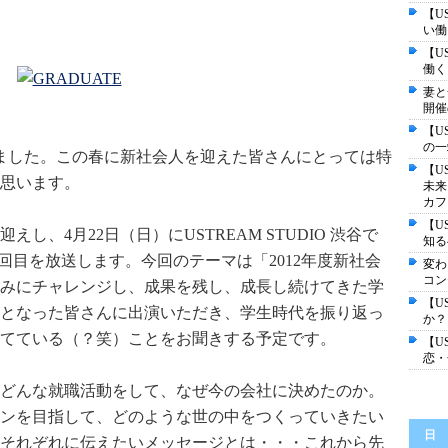
【U
い働
【U
働く
妻と
開催
【U
の一
ました。この春に新社会人を迎えた皆さんにとっては特
【U
思います。
未来
カフ
【U
し、4月22日（日）にUSTREAM STUDIO 渋谷で
知る
回目を放送します。今回のテーマは「2012年度新社会
変わ
コン
みにチャレンジし、成果を残し、成長し続けてきた学
【U
となった皆さんに出演いただき、学生時代を振り返っ
か？
てている（？笑）ことをお聞きする予定です。
【U
恋・
どんな就職活動をして、なぜ今の会社に決めたのか。
ンを目指して、どのような世の中をつくっていきたい
日
それぞれに伝えたいメッセージとは・・・これから先