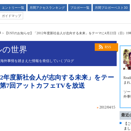
エントリー一覧
月間アクセスランキング
ブロガー一覧
月間ブロガーベスト30
ガイドマップ
界
>
【USTのお知らせ】「2012年度新社会人が志向する未来」をテーマに4月22日（日）1
ルの世界
RSS
、海外事情を踏まえた情報を発信していくブログ
012年度新社会人が志向する未来」をテー
Rea
まれ
〜第7回アットカフェTVを放送
ソー
外事
»
2012/04/15
最近
【ご
まし