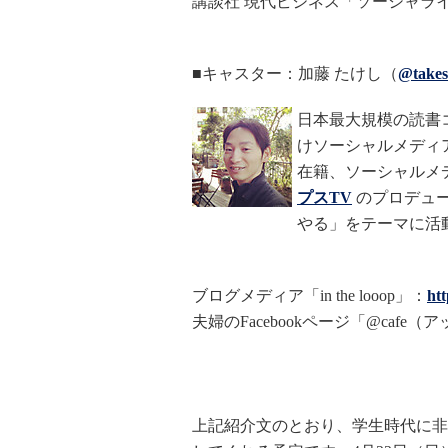
講談社 現代ビジネス「ソーシャラ
■キャスター：加藤 たけし（
@takes
日本最大規模の読書
けソーシャルメディ
在籍、ソーシャルメデ
プスTV
のプロデュ
やる」をテーマに活
ブログメディア「in the looop」：
htt
夫婦のFacebookページ「@cafe
上記紹介文のとおり、学生時代に非