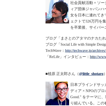
社会貢献活動 × 
ィア団体ジャパンハ
女を日本に連れてき
ェクトで326万円を集め
を卒業後、サイバー
ブログ「まさとのアタマのナカたれ
ブログ「Social Life with Simple Des
TechWave：
http://techwave.jp/archive
「ReLife」インタビュー：
http://www
■植原 正太郎さん（
@little_shotaro
日本ブラインドサッ
ディア × NPOのプロ
Good." をテー
り組んでいる。この