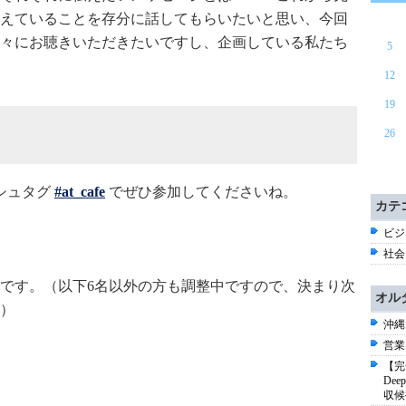
えていることを存分に話してもらいたいと思い、今回
々にお聴きいただきたいですし、企画している私たち
5
12
19
26
ッシュタグ
#at_cafe
でぜひ参加してくださいね。
カテ
ビジネ
社会 
です。（以下6名以外の方も調整中ですので、決まり次
オル
）
沖縄
営業
【完
De
収候