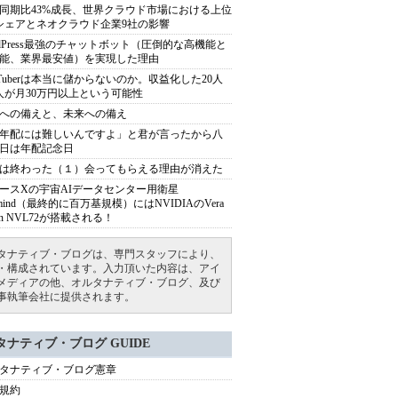
同期比43%成長、世界クラウド市場における上位
シェアとネオクラウド企業9社の影響
rdPress最強のチャットボット（圧倒的な高機能と
能、業界最安値）を実現した理由
uTuberは本当に儲からないのか。収益化した20人
人が月30万円以上という可能性
への備えと、未来への備え
年配には難しいんですよ」と君が言ったから八
日は年配記念日
は終わった（１）会ってもらえる理由が消えた
ースXの宇宙AIデータセンター用衛星
armind（最終的に百万基規模）にはNVIDIAのVera
bin NVL72が搭載される！
タナティブ・ブログは、専門スタッフにより、
・構成されています。入力頂いた内容は、アイ
メディアの他、オルタナティブ・ブログ、及び
事執筆会社に提供されます。
タナティブ・ブログ GUIDE
タナティブ・ブログ憲章
規約