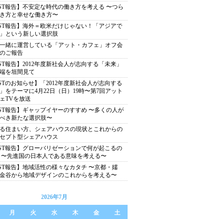
ST報告】不安定な時代の働き方を考える 〜つら
き方と幸せな働き方〜
ST報告】海外＝欧米だけじゃない！「アジアで
」という新しい選択肢
一緒に運営している「アット・カフェ」オフ会
のご報告
ST報告】2012年度新社会人が志向する「未来」
端を垣間見て
STのお知らせ】「2012年度新社会人が志向する
」をテーマに4月22日（日）19時〜第7回アット
ェTVを放送
ST報告】ギャップイヤーのすすめ 〜多くの人が
べき新たな選択肢〜
る住まい方、シェアハウスの現状とこれからの
セプト型シェアハウス
ST報告】グローバリゼーションで何が起こるの
 〜先進国の日本人である意味を考える〜
ST報告】地域活性の様々なカタチ 〜京都・嬬
金谷から地域デザインのこれからを考える〜
2026年7月
月
火
水
木
金
土