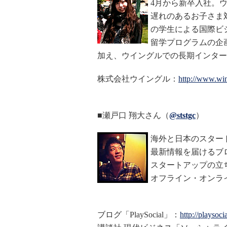
4月から新卒入社。
遅れのあるお子さま
の学生による国際ビ
留学プログラムの企
加え、ウイングルでの長期インター
株式会社ウイングル：
http://www.win
■瀬戸口 翔大さん（
@ststgc
）
海外と日本のスター
最新情報を届けるブログ
スタートアップの立
オフライン・オンラ
ブログ「PlaySocial」：
http://playsocia