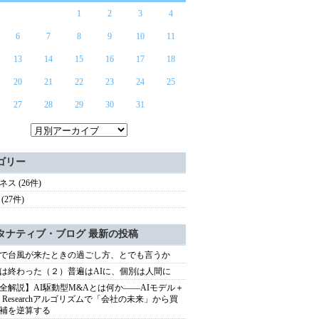
1
2
3
4
6
7
8
9
10
11
13
14
15
16
17
18
20
21
22
23
24
25
27
28
29
30
31
ゴリー
ス (26件)
(27件)
タナティブ・ブログ 最新の投稿
で台風が来たときの過ごし方、とでも言うか
は終わった（２）普遍はAIに、個別は人間に
全解説】AI駆動型M&Aとは何か――AIモデル＋
ep Researchアルゴリズムで「会社の未来」から買
補を逆算する