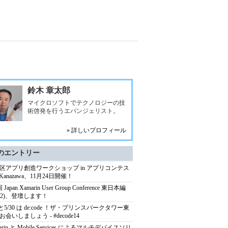
鈴木 章太郎
マイクロソフトでテクノロジーの技
術啓発を行うエバンジェリスト。
» 詳しいプロフィール
のエントリー
区アプリ創造ワークショップ in アプリコンテス
Kanazawa、11月24日開催！
Japan Xamarin User Group Conference 東日本編
1/22)、登壇します！
9と5/30 は de:code ！ザ・プリンスパークタワー東
会いしましょう - #decode14
arin と Mobile Services によるマルチデバイスソリ