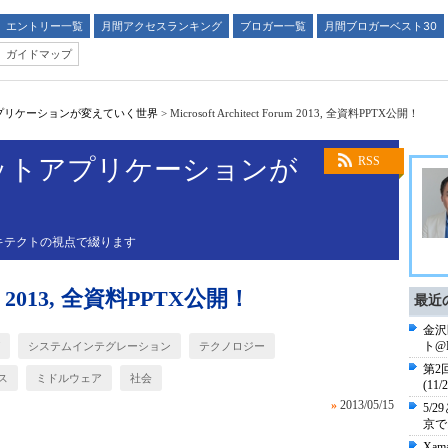
エントリー一覧
月間アクセスランキング
ブロガー一覧
月間ブロガーベスト30
ガイドマップ
プリケーションが変えていく世界
>
Microsoft Architect Forum 2013, 全資料PPTX公開！
ットアプリケーションが
RSS
キテクトの視点で綴ります
orum 2013, 全資料PPTX公開！
最近
金沢
ト@
システムインテグレーション
テクノロジー
第2回 
ス
ミドルウェア
社会
(1
»
2013/05/15
5/2
京でお
Xam