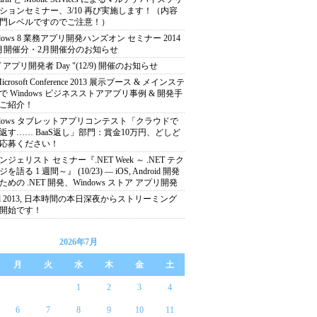
ションセミナー、3/10 再び実施します！（内容
門レベルですのでご注意！）
ndows 8 業務アプリ開発ハンズオン セミナー 2014
月開催分・2月開催分のお知らせ
T アプリ開発者 Day "(12/9) 開催のお知らせ
 Microsoft Conference 2013 展示ブース & メインステ
で Windows ビジネスストアアプリ事例 & 開発手
ご紹介！
ndows タブレットアプリコンテスト「クラウドで
返す…… BaaS返し」部門：賞金10万円、どしど
応募ください！
ンジェリスト セミナー『.NET Week ～ .NET テク
を語る 1 週間～』 (10/23) ― iOS, Android 開発
ための .NET 開発、Windows ストア アプリ開発
ild 2013, 日本時間の本日深夜からストリーミング
開始です！
2026年7月
月
火
水
木
金
土
1
2
3
4
6
7
8
9
10
11