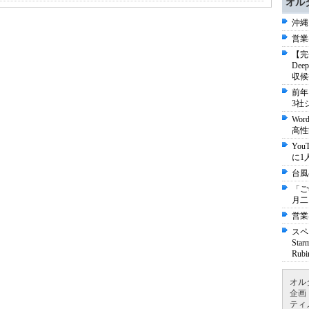
オル
沖縄
営業
【完
De
収候
前年
3社
Wo
高性
Yo
に1
台風
「ご
月二
営業
スペ
St
Ru
オル
企画
ティ