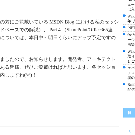
ュー
は入
Wi
年1
にご覧戴いている MSDN Blog における私のセッシ
.NE
解説）、 Part 4 （SharePoint/Office365連
the
については、本日中～明日くらいにアップ予定ですの
ージ
法等
Wi
取り
ましたので、お知らせします。開発者、アーキテクト
しご
ある皆様、ぜひご覧戴ければと思います。各セッショ
エバ
ノロジ
しますね(^^)！
者の
Bu
配信
日
5