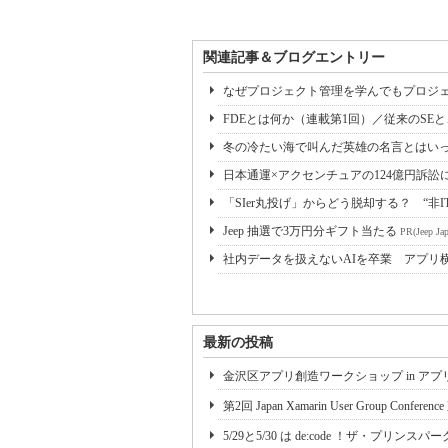
関連記事＆ブログエントリー
なぜプロジェクト管理を学んでもプロジェ
FDEとは何か（連載第1回）／従来のSE
冬の冷たい海で叫んだ英雄の名言とはいっ
日本通運×アクセンチュアの124億円訴訟
「SIer丸投げ」からどう脱却する？ “非I
Jeep 抽選で3万円分ギフト当たる
PR(Jeep Jap
社内データを扱えないAIを卒業 アプリ
最新の投稿
金沢区アプリ創造ワークショップ in アプリコ
第2回 Japan Xamarin User Group Conf
5/29と5/30 は de:code ！ザ・プリンス