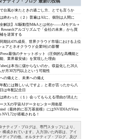
タナティブ・ブログ 最新の投稿
で台風が来たときの過ごし方、とでも言うか
は終わった（２）普遍はAIに、個別は人間に
全解説】AI駆動型M&Aとは何か――AIモデル＋
ep Researchアルゴリズムで「会社の未来」から買
補を逆算する
同期比43%成長、世界クラウド市場における上位
シェアとネオクラウド企業9社の影響
rdPress最強のチャットボット（圧倒的な高機能と
能、業界最安値）を実現した理由
uTuberは本当に儲からないのか。収益化した20人
人が月30万円以上という可能性
への備えと、未来への備え
年配には難しいんですよ」と君が言ったから八
日は年配記念日
は終わった（１）会ってもらえる理由が消えた
ースXの宇宙AIデータセンター用衛星
armind（最終的に百万基規模）にはNVIDIAのVera
bin NVL72が搭載される！
タナティブ・ブログは、専門スタッフにより、
・構成されています。入力頂いた内容は、アイ
メディアの他、オルタナティブ・ブログ、及び