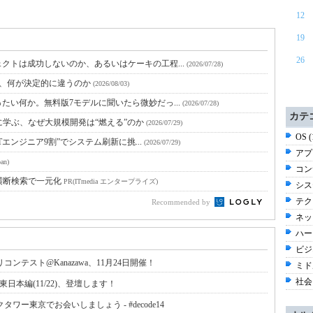
12
19
26
クトは成功しないのか、あるいはケーキの工程...
(2026/07/28)
と、何が決定的に違うのか
(2026/08/03)
たい何か。無料版7モデルに聞いたら微妙だっ...
(2026/07/28)
カテ
に学ぶ、なぜ大規模開発は“燃える”のか
(2026/07/29)
OS 
Tエンジニア9割”でシステム刷新に挑...
(2026/07/29)
アプ
an)
コン
横断検索で一元化
PR(ITmedia エンタープライズ)
シス
テク
Recommended by
ネッ
ハー
ビジネ
ンテスト@Kanazawa、11月24日開催！
ミド
社会 
erence 東日本編(11/22)、登壇します！
パークタワー東京でお会いしましょう - #decode14