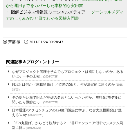
から運用までをカバーした本格的な実用書
・
図解ビジネス情報源 ソーシャルメディア
... ソーシャルメディ
アのしくみがひと目でわかる図解入門書
斉藤 徹
2011/01/24 09:28:43
関連記事＆ブログエントリー
なぜプロジェクト管理を学んでもプロジェクトは成功しないのか、ある
いはケーキの工程...
(2026/07/28)
FDEとは何か（連載第1回）／従来のSEと、何が決定的に違うのか
(2026/
08/03)
冬の冷たい海で叫んだ英雄の名言とはいったい何か。無料版7モデルに
聞いたら微妙だっ...
(2026/07/28)
日本通運×アクセンチュアの124億円訴訟に学ぶ、なぜ大規模開発は“燃
える”のか
(2026/07/29)
「SIer丸投げ」からどう脱却する？ “非ITエンジニア9割”でシステム刷
新に挑...
(2026/07/29)