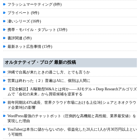
フラッシュマーケティング (8件)
プライベート (9件)
凄いシリーズ (16件)
携帯・モバイル・タブレット (33件)
書評関連 (5件)
最新ネット広告事情 (15件)
オルタナティブ・ブログ 最新の投稿
沖縄で台風が来たときの過ごし方、とでも言うか
営業は終わった（２）普遍はAIに、個別は人間に
【完全解説】AI駆動型M&Aとは何か――AIモデル＋Deep Researchアルゴリズ
ムで「会社の未来」から買収候補を逆算する
前年同期比43%成長、世界クラウド市場における上位3社シェアとネオクラウ
ド企業9社の影響
WordPress最強のチャットボット（圧倒的な高機能と高性能、業界最安値）を
実現した理由
YouTuberは本当に儲からないのか。収益化した20人に1人が月30万円以上とい
う可能性