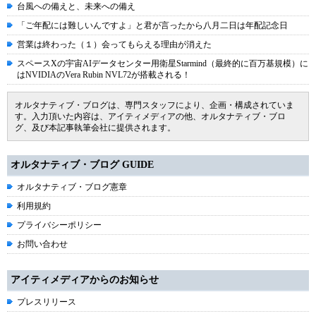
台風への備えと、未来への備え
「ご年配には難しいんですよ」と君が言ったから八月二日は年配記念日
営業は終わった（１）会ってもらえる理由が消えた
スペースXの宇宙AIデータセンター用衛星Starmind（最終的に百万基規模）に
はNVIDIAのVera Rubin NVL72が搭載される！
オルタナティブ・ブログは、専門スタッフにより、企画・構成されていま
す。入力頂いた内容は、アイティメディアの他、オルタナティブ・ブロ
グ、及び本記事執筆会社に提供されます。
オルタナティブ・ブログ GUIDE
オルタナティブ・ブログ憲章
利用規約
プライバシーポリシー
お問い合わせ
アイティメディアからのお知らせ
プレスリリース