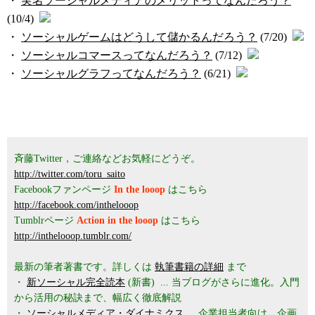
・
実名ソーシャルメディアのメリットってなんだろう？
(10/4)
・
ソーシャルゲームはどうして儲かるんだろう？
(7/20)
・
ソーシャルコマースってなんだろう？
(7/12)
・
ソーシャルグラフってなんだろう？
(6/21)
斉藤Twitter，ご連絡などお気軽にどうぞ。
http://twitter.com/toru_saito
Facebookファンページ
In the looop
はこちら
http://facebook.com/inthelooop
Tumblrページ
Action in the looop
はこちら
http://inthelooop.tumblr.com/
最新の筆者著書です。詳しくは
執筆書籍の詳細
まで
・
新ソーシャル完全読本
(新書) ... 当ブログがさらに進化。入門
から活用の秘訣まで、幅広く徹底解説
・
ソーシャルメディア・ダイナミクス
... 企業担当者向け、企画