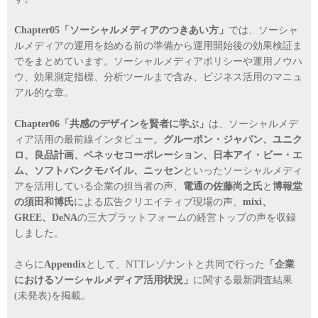
Chapter05「ソーシャルメディアのつきあい方」
では、ソーシャ
ルメディアの運用を始める前の準備から運用開始後の効果検証ま
でをまとめています。ソーシャルメディアポリシーや運用ノウハ
ウ、効果測定指標、分析ツールまで含み、ビジネス活用のマニュ
アル的な章。
Chapter06「共感のデザインを賢者に学ぶ」
は、ソーシャルメデ
ィア活用の最前線インタビュー。
グルーポン・ジャパン、ユニク
ロ、良品計画、ベネッセコーポレーション、日本アイ・ビー・エ
ム、ソフトバンクモバイル、ニッセン
といったソーシャルメディ
アを活用している企業の担当者の声、
電通の佐藤尚之氏
と
博報堂
の須田和博氏
による広告クリエイティブ現場の声、
mixi、
GREE、DeNA
の三大プラットフォームの経営トップの声を収録
しました。
さらに
Appendix
として、NTTレゾナントと共同で行った
「企業
におけるソーシャルメディア活用状況」
に関する最新調査結果
(未発表)を掲載。