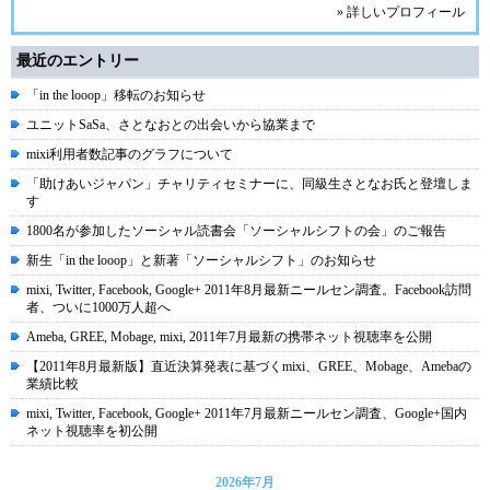
» 詳しいプロフィール
最近のエントリー
「in the looop」移転のお知らせ
ユニットSaSa、さとなおとの出会いから協業まで
mixi利用者数記事のグラフについて
「助けあいジャパン」チャリティセミナーに、同級生さとなお氏と登壇しま
す
1800名が参加したソーシャル読書会「ソーシャルシフトの会」のご報告
新生「in the looop」と新著「ソーシャルシフト」のお知らせ
mixi, Twitter, Facebook, Google+ 2011年8月最新ニールセン調査。Facebook訪問
者、ついに1000万人超へ
Ameba, GREE, Mobage, mixi, 2011年7月最新の携帯ネット視聴率を公開
【2011年8月最新版】直近決算発表に基づくmixi、GREE、Mobage、Amebaの
業績比較
mixi, Twitter, Facebook, Google+ 2011年7月最新ニールセン調査、Google+国内
ネット視聴率を初公開
2026年7月