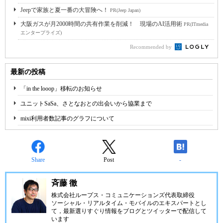
Jeepで家族と夏一番の大冒険へ！
PR(Jeep Japan)
大阪ガスが月2000時間の共有作業を削減！ 現場のAI活用術
PR(ITmedia
エンタープライズ)
Recommended by
最新の投稿
「in the looop」移転のお知らせ
ユニットSaSa、さとなおとの出会いから協業まで
mixi利用者数記事のグラフについて
Share
Post
-
斉藤 徹
株式会社ループス・コミュニケーションズ
代表取締役
ソーシャル・リアルタイム・モバイルのエキスパートとし
て，最新選りすぐり情報をブログとツイッターで配信して
います