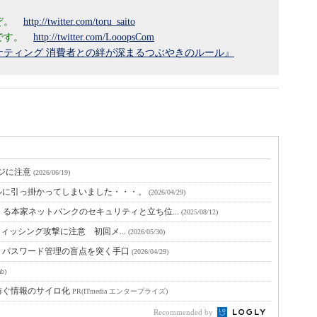
うぞ。
http://twitter.com/toru_saito
らです。
http://twitter.com/LooopsCom
rマーケティング 消費者との絆が深まるつぶやきのルール』
ージに注意
(2026/06/19)
ルに引っ掛かってしまいました・・・。
(2026/04/29)
る本家ネットバンクのセキュリティと立ち位...
(2025/08/12)
手のフィッシング攻撃に注意 初回メ...
(2026/05/30)
 パスワード管理の盲点を突く手口
(2026/04/29)
b)
防ぐ情報のサイロ化
PR(ITmedia エンタープライズ)
Recommended by