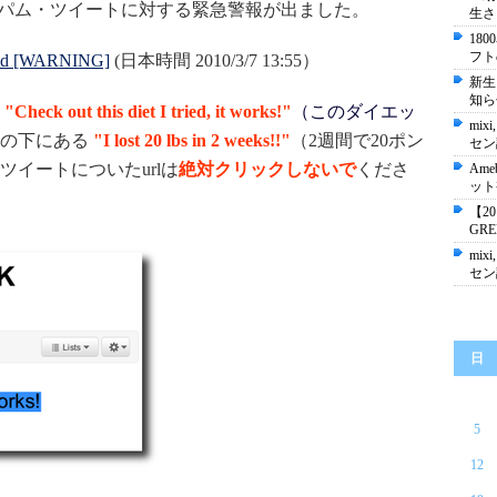
手のスパム・ツイートに対する緊急警報が出ました。
生さ
18
フト
cked [WARNING]
(日本時間 2010/3/7 13:55）
新生
知ら
ジ
"Check out this diet I tried, it works!"
（このダイエッ
mixi
その下にある
"I lost 20 lbs in 2 weeks!!
"
（2週間で20ポン
セン
イートについたurlは
絶対クリックしないで
くださ
Ame
ット
【2
GR
mixi
セン
日
5
12