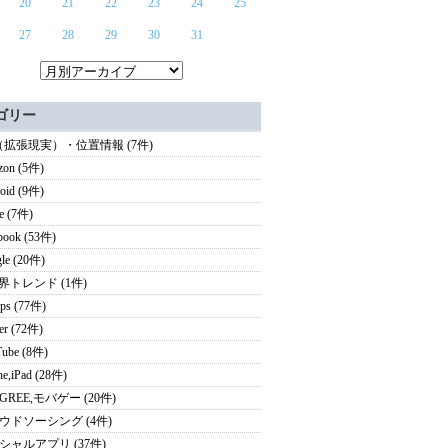
20
21
22
23
24
25
27
28
29
30
31
ゴリー
（拡張現実）・位置情報 (7件)
zon (5件)
oid (9件)
e (7件)
book (53件)
le (20件)
業界トレンド (1件)
ps (77件)
ter (72件)
ube (8件)
ne,iPad (28件)
i,GREE,モバゲー (20件)
ウドソーシング (4件)
シャルアプリ (37件)