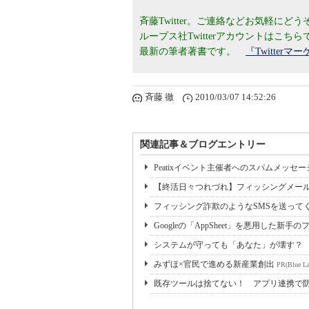
斉藤Twitter。ご連絡などお気軽にど
ループス社Twitterアカウントはこち
最新の筆者著書です。
『Twitte
斉藤 徹
2010/03/07 14:52:26
関連記事＆ブログエントリー
Peatixイベント主催者へのスパムメッセ
【終活日々つれづれ】フィッシングメー
フィッシング詐欺のようなSMSを送ってく
Googleの「AppSheet」を悪用した新
システムが守っても「あなた」が壊す？
みずほ×官民で進める新産業創出
PR(Blue La
既存ツールは捨てない！ アプリ連携で