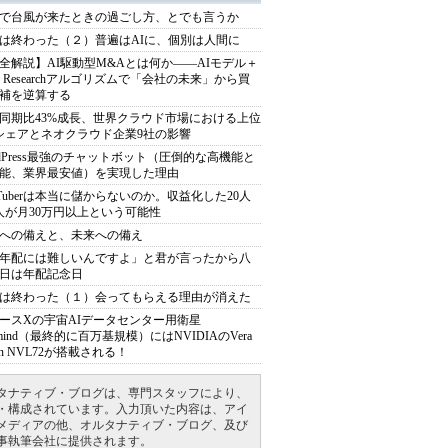
で台風が来たときの過ごし方、とでも言うか
は終わった（２）普遍はAIに、個別は人間に
全解説】AI駆動型M&Aとは何か――AIモデル＋
ep Researchアルゴリズムで「会社の未来」から買
補を逆算する
同期比43%成長、世界クラウド市場における上位
シェアとネオクラウド企業9社の影響
rdPress最強のチャットボット（圧倒的な高機能と
能、業界最安値）を実現した理由
uTuberは本当に儲からないのか。収益化した20人
人が月30万円以上という可能性
への備えと、未来への備え
年配には難しいんですよ」と君が言ったから八
日は年配記念日
は終わった（１）会ってもらえる理由が消えた
ースXの宇宙AIデータセンター用衛星
armind（最終的に百万基規模）にはNVIDIAのVera
bin NVL72が搭載される！
タナティブ・ブログは、専門スタッフにより、
・構成されています。入力頂いた内容は、アイ
メディアの他、オルタナティブ・ブログ、及び
事執筆会社に提供されます。