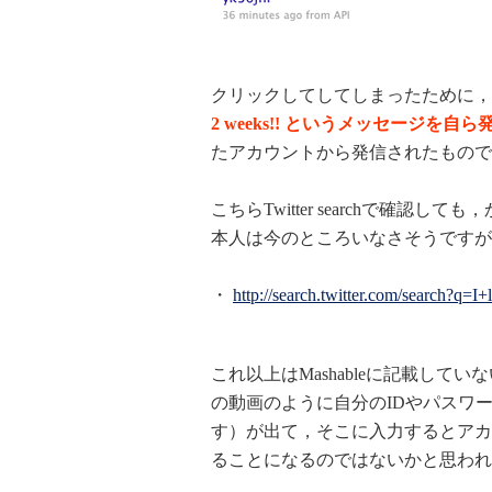
クリックしてしてしまったために，
2 weeks!! というメッセージを自ら
たアカウントから発信されたもので
こちらTwitter searchで確
本人は今のところいなさそうですが
・
http://search.twitter.com/search?q=
これ以上はMashableに記載して
の動画のように自分のIDやパスワ
す）が出て，そこに入力するとアカ
ることになるのではないかと思われ