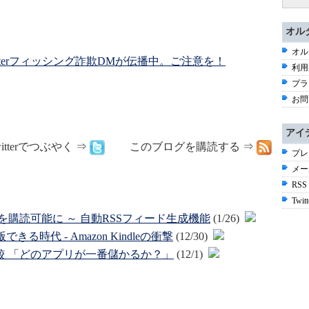
オル
オル
tterフィッシング詐欺DMが伝播中。ご注意を！
利用
プラ
お問
アイ
itterでつぶやく ⇒
このブログを購読する ⇒
プレ
メー
RSS
Twitt
ページを購読可能に ～ 自動RSSフィード生成機能
(1/26)
時代 - Amazon Kindleの衝撃
(12/30)
徹底比較 「どのアプリが一番儲かるか？」
(12/1)