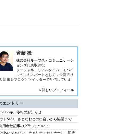
斉藤 徹
株式会社ループス・コミュニケーシ
ョンズ
代表取締役
ソーシャル・リアルタイム・モバイ
ルのエキスパートとして，最新選り
り情報をブログとツイッターで配信していま
» 詳しいプロフィール
のエントリー
 the looop」移転のお知らせ
ットSaSa、さとなおとの出会いから協業まで
xi利用者数記事のグラフについて
けあいジャパン」チャリティセミナーに、同級