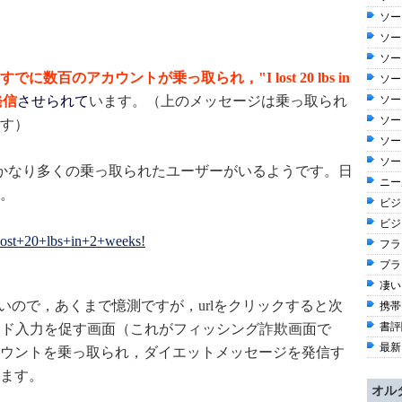
ソー
ソー
ソー
すでに数百のアカウントが乗っ取られ，"I lost 20 lbs in
ソー
発信
させられて
います。（上のメッセージは乗っ取られ
ソー
ソー
す）
ソー
ソー
認しても，かなり多くの乗っ取られたユーザーがいるようです。日
ニー
。
ビジ
ビジ
I+lost+20+lbs+in+2+weeks!
フラ
プラ
凄い
いないので，あくまで憶測ですが，urlをクリックすると次
携帯
書評
ード入力を促す画面（これがフィッシング詐欺画面で
最新
ウントを乗っ取られ，ダイエットメッセージを発信す
ます。
オル