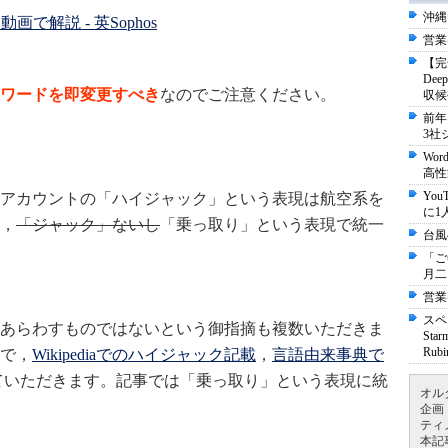
沖縄
画で解説 - 英Sophos
営業
【完
De
スワードを即変更すべき
なのでご注意ください。
収候
前年
3社
Wo
高性
Yo
アカウントの「ハイジャック」という表現は航空系を
に1
，
「ジャック」ないし
「乗っ取り」という表現で統一
台風
「ご
月二
営業
スペ
あらわすものではないという御指摘も複数いただきま
St
Ru
で，
Wikipediaでのハイジャック記載
，
言語由来事典
で
ていただきます。記事では「乗っ取り」という表現に統
オル
企画
ティ
本記