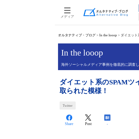
メディア
オルタナティブ・ブログ
>
In the looop
>
ダイエット
In the looop
海外ソーシャルメディア事例を徹底的に調査
ダイエット系のSPAM
取られた模様！
Twitter
Share
Post
-