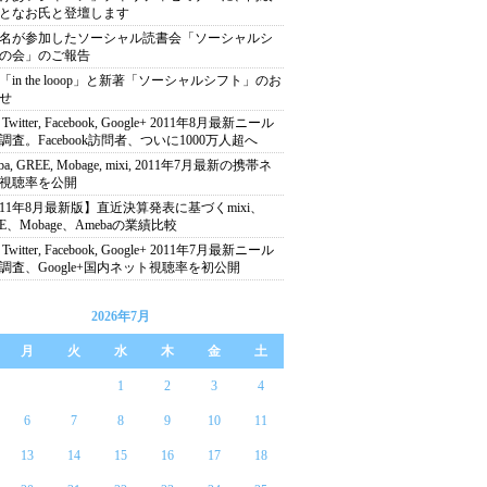
となお氏と登壇します
00名が参加したソーシャル読書会「ソーシャルシ
の会」のご報告
「in the looop」と新著「ソーシャルシフト」のお
せ
, Twitter, Facebook, Google+ 2011年8月最新ニール
調査。Facebook訪問者、ついに1000万人超へ
ba, GREE, Mobage, mixi, 2011年7月最新の携帯ネ
視聴率を公開
011年8月最新版】直近決算発表に基づくmixi、
EE、Mobage、Amebaの業績比較
, Twitter, Facebook, Google+ 2011年7月最新ニール
調査、Google+国内ネット視聴率を初公開
2026年7月
月
火
水
木
金
土
1
2
3
4
6
7
8
9
10
11
13
14
15
16
17
18