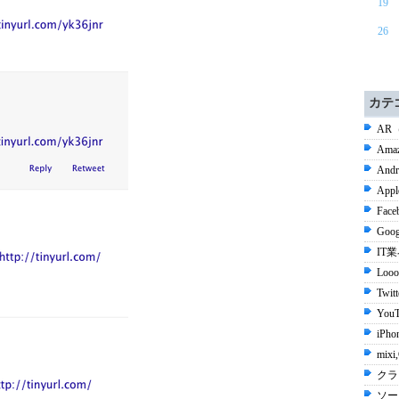
19
26
カテ
AR
Ama
Andr
Appl
Face
Goog
IT
Looo
Twit
YouT
iPho
mix
クラ
ソー