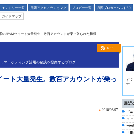
エントリー一覧
月間アクセスランキング
ブロガー一覧
月間ブロガーベスト30
ガイドマップ
系のSPAMツイート大量発生。数百アカウントが乗っ取られた模様！
RSS
し，マーケティング活用の秘訣を提案するブログ
ツイート大量発生。数百アカウントが乗っ
すぐ
す
最近
»
2010/03/07
「in
ユニ
mi
「助