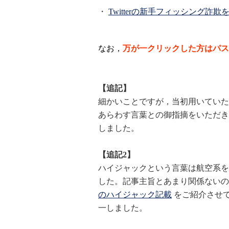
・
Twitterの新手フィッシング詐欺を動
なお，
万が一クリックした方はパ
【追記】
細かいことですが，当初用いていた
あらわす言葉との御指摘をいただき
しました。
【追記2】
ハイジャックという言葉は航空系を
した。記事主旨とあまり関係ないの
のハイジャック記載
をご紹介させ
一しました。