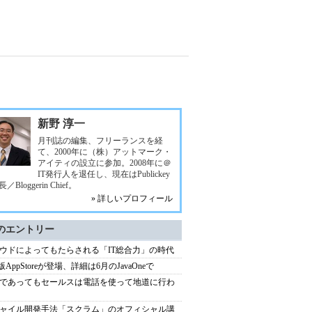
新野 淳一
月刊誌の編集、フリーランスを経
て、2000年に（株）アットマーク・
アイティの設立に参加。2008年に＠
IT発行人を退任し、現在はPublickey
／Bloggerin Chief。
» 詳しいプロフィール
のエントリー
ウドによってもたらされる「IT総合力」の時代
a版AppStoreが登場、詳細は6月のJavaOneで
aSであってもセールスは電話を使って地道に行わ
ャイル開発手法「スクラム」のオフィシャル講