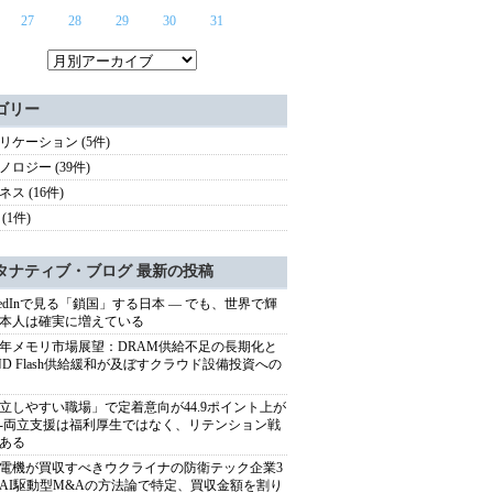
27
28
29
30
31
ゴリー
リケーション (5件)
ノロジー (39件)
ス (16件)
(1件)
タナティブ・ブログ 最新の投稿
nkedInで見る「鎖国」する日本 ― でも、世界で輝
本人は確実に増えている
27年メモリ市場展望：DRAM供給不足の長期化と
ND Flash供給緩和が及ぼすクラウド設備投資への
立しやすい職場」で定着意向が44.9ポイント上が
---両立支援は福利厚生ではなく、リテンション戦
ある
電機が買収すべきウクライナの防衛テック企業3
AI駆動型M&Aの方法論で特定、買収金額を割り