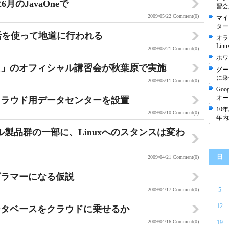
6月のJavaOneで
習会
2009/05/22
Comment(0)
マイ
ター
電話を使って地道に行われる
オラ
Li
2009/05/21
Comment(0)
ホワ
ム」のオフィシャル講習会が秋葉原で実施
グー
に乗
2009/05/11
Comment(0)
Goo
オー
クラウド用データセンターを設置
10
2009/05/10
Comment(0)
年内
ル製品群の一部に、Linuxへのスタンスは変わ
日
2009/04/21
Comment(0)
グラマーになる仮説
5
2009/04/17
Comment(0)
12
ータベースをクラウドに乗せるか
2009/04/16
Comment(0)
19