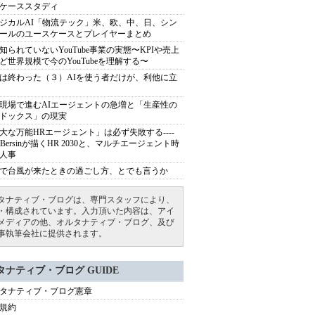
ケーススタディ
ジカルAI「物流テック」米、欧、中、日、シン
ールのユースケースとプレイヤーまとめ
知られていないYouTube事業の実態〜KPIや売上
ど世界規模で今のYouTubeを理解する〜
は終わった（３）AIを使う者だけが、利他に立
現場で進むAIエージェントの急増と「生産性の
ドックス」の現実
大な万能HRエージェント」は必ず失敗する----
sh Bersinが描くHR 2030と、マルチエージェント時
人事
で台風が来たときの過ごし方、とでも言うか
タナティブ・ブログは、専門スタッフにより、
・構成されています。入力頂いた内容は、アイ
メディアの他、オルタナティブ・ブログ、及び
事執筆会社に提供されます。
タナティブ・ブログ GUIDE
タナティブ・ブログ憲章
規約