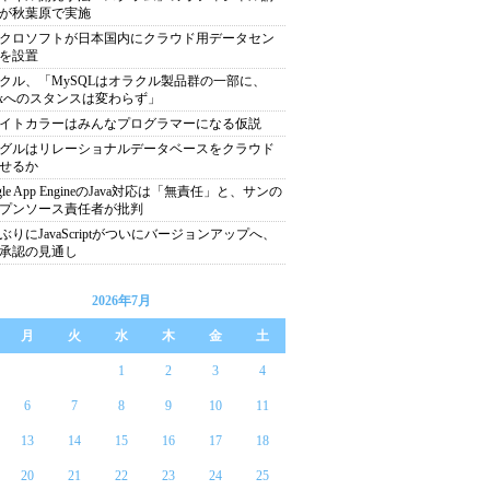
が秋葉原で実施
クロソフトが日本国内にクラウド用データセン
を設置
クル、「MySQLはオラクル製品群の一部に、
nuxへのスタンスは変わらず」
イトカラーはみんなプログラマーになる仮説
グルはリレーショナルデータベースをクラウド
せるか
gle App EngineのJava対応は「無責任」と、サンの
プンソース責任者が批判
年ぶりにJavaScriptがついにバージョンアップへ、
承認の見通し
2026年7月
月
火
水
木
金
土
1
2
3
4
6
7
8
9
10
11
13
14
15
16
17
18
20
21
22
23
24
25