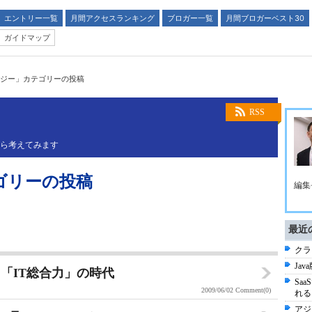
エントリー一覧
月間アクセスランキング
ブロガー一覧
月間ブロガーベスト30
ガイドマップ
ジー」カテゴリーの投稿
RSS
がら考えてみます
ゴリーの投稿
編集長
最近
クラ
Jav
「IT総合力」の時代
Sa
2009/06/02
Comment(0)
れる
アジ