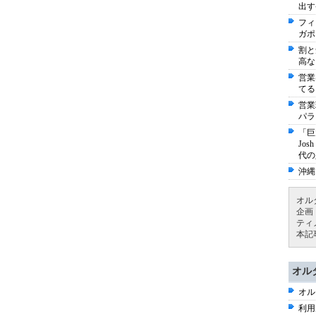
出す
フィ
ガポ
割と
高な
営業
てる
営業
パラ
「巨
Jo
代の
沖縄
オル
企画
ティ
本記
オル
オル
利用