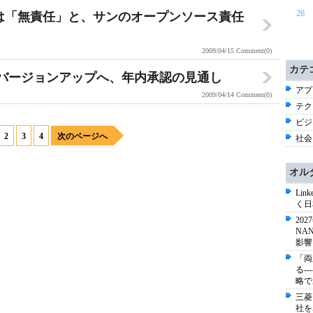
26
Java対応は「無責任」と、サンのオープンソース責任
2009/04/15
Comment(0)
カテ
がついにバージョンアップへ、年内承認の見通し
アプ
2009/04/14
Comment(0)
テク
ビジネ
2
3
4
次のページへ
社会 
オル
Li
く日
20
NA
影響
「両
る-
略で
三菱
社を