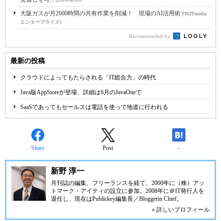
大阪ガスが月2000時間の共有作業を削減！ 現場のAI活用術
PR(ITmedia
エンタープライズ)
Recommended by
最新の投稿
クラウドによってもたらされる「IT総合力」の時代
Java版AppStoreが登場、詳細は6月のJavaOneで
SaaSであってもセールスは電話を使って地道に行われる
Share
Post
-
新野 淳一
月刊誌の編集、フリーランスを経て、2000年に（株）アッ
トマーク・アイティの設立に参加。2008年に＠IT発行人を
退任し、現在はPublickey編集長／Bloggerin Chief。
» 詳しいプロフィール