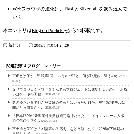
Webブラウザの進化は、FlashとSilverlightを飲み込んで
いく
本エントリは
Blog on Publickey
からの転載です。
新野 淳一
2009/04/10 14:24:28
関連記事＆ブログエントリー
FDEとは何か（連載第1回）／従来のSEと、何が決定的に違うのか
(2026/
08/03)
なぜプロジェクト管理を学んでもプロジェクトは成功しないのか、ある
いはケーキの工程...
(2026/07/28)
冬の冷たい海で叫んだ英雄の名言とはいったい何か。無料版7モデルに
聞いたら微妙だっ...
(2026/07/28)
「日本IBMのNHK案件失敗は既定路線だった」 メインフレーム大撤
退時代のリスク...
(2026/08/06)
富士通とNECは「AI需要の手応え」をどう語った？ 2026年下半期の
見通しを考...
(2026/08/03)