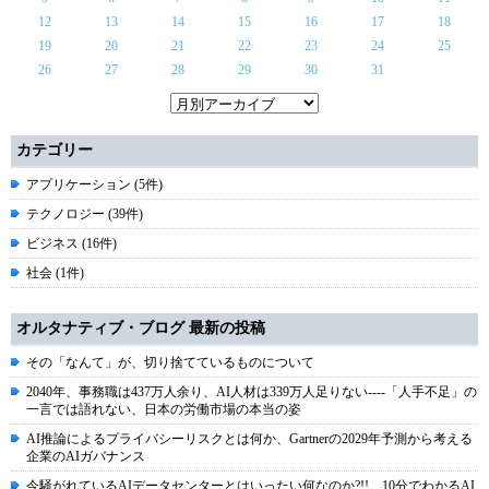
12
13
14
15
16
17
18
19
20
21
22
23
24
25
26
27
28
29
30
31
カテゴリー
アプリケーション (5件)
テクノロジー (39件)
ビジネス (16件)
社会 (1件)
オルタナティブ・ブログ 最新の投稿
その「なんて」が、切り捨てているものについて
2040年、事務職は437万人余り、AI人材は339万人足りない----「人手不足」の
一言では語れない、日本の労働市場の本当の姿
AI推論によるプライバシーリスクとは何か、Gartnerの2029年予測から考える
企業のAIガバナンス
今騒がれているAIデータセンターとはいったい何なのか?!! 10分でわかるAI