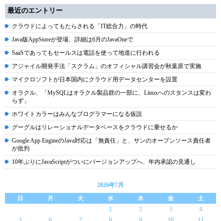
最近のエントリー
クラウドによってもたらされる「IT総合力」の時代
Java版AppStoreが登場、詳細は6月のJavaOneで
SaaSであってもセールスは電話を使って地道に行われる
アジャイル開発手法「スクラム」のオフィシャル講習会が秋葉原で実施
マイクロソフトが日本国内にクラウド用データセンターを設置
オラクル、「MySQLはオラクル製品群の一部に、Linuxへのスタンスは変わ
らず」
ホワイトカラーはみんなプログラマーになる仮説
グーグルはリレーショナルデータベースをクラウドに乗せるか
Google App EngineのJava対応は「無責任」と、サンのオープンソース責任者
が批判
10年ぶりにJavaScriptがついにバージョンアップへ、年内承認の見通し
2026年7月
日
月
火
水
木
金
土
1
2
3
4
5
6
7
8
9
10
11