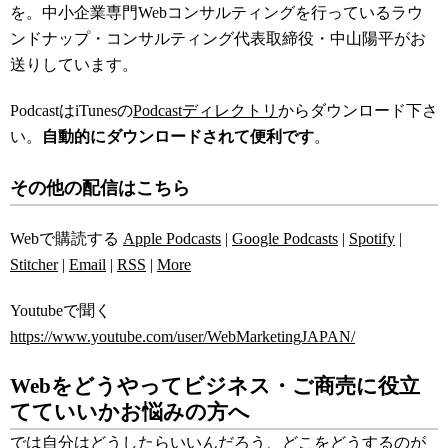
を。中小企業専門Webコンサルティングを行っているラウ
ンドナップ・コンサルティング代表取締役・中山陽平がお
送りしています。
PodcastはiTunesの
Podcastディレクトリ
からダウンロード下さ
い。
自動的にダウンロードされて便利です
。
その他の配信はこちら
Webで購読する
Apple Podcasts
|
Google Podcasts
|
Spotify
|
Stitcher
|
Email
|
RSS
|
More
Youtubeで聞く
https://www.youtube.com/user/WebMarketingJAPAN/
Webをどうやってビジネス・ご商売に役立
てていいかお悩みの方へ
では自分はどうしたらいいんだろう、どこをどうするのが