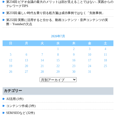
第234回:ビデオ会議の最大のメリットは顔が見えることではない...実践からの
テレワークTIPS
第233回:厳しい時代を乗り切る処方箋は成功事例ではなく「失敗事例」
第232回:実際に活用すると分かる、動画コンテンツ・音声コンテンツの実
際・Youtubeの欠点
2026年7月
日
月
火
水
木
金
土
1
2
3
4
5
6
7
8
9
10
11
12
13
14
15
16
17
18
19
20
21
22
23
24
25
26
27
28
29
30
31
カテゴリー
AI活用 (1件)
コンテンツ作成 (3件)
SEM/SEOなど (32件)