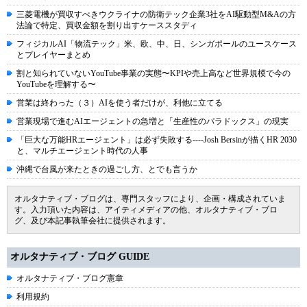
三菱電機が買収すべきウクライナの防衛テック企業3社をAI駆動型M&Aの方
法論で特定、買収金額を割り出すケーススタディ
フィジカルAI「物流テック」米、欧、中、日、シンガポールのユースケース
とプレイヤーまとめ
割と知られていないYouTube事業の実態〜KPIや売上高など世界規模で今の
YouTubeを理解する〜
営業は終わった（３）AIを使う者だけが、利他に立てる
営業現場で進むAIエージェントの急増と「生産性のパラドックス」の現実
「巨大な万能HRエージェント」は必ず失敗する----Josh Bersinが描くHR 2030
と、マルチエージェント時代の人事
沖縄で台風が来たときの過ごし方、とでも言うか
オルタナティブ・ブログは、専門スタッフにより、企画・構成されていま
す。入力頂いた内容は、アイティメディアの他、オルタナティブ・ブロ
グ、及び本記事執筆会社に提供されます。
オルタナティブ・ブログ GUIDE
オルタナティブ・ブログ憲章
利用規約