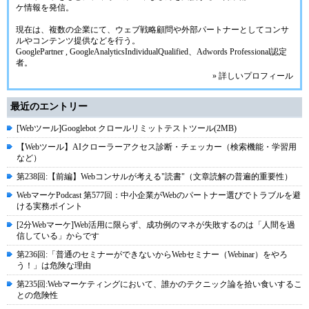
ケ情報を発信。
現在は、複数の企業にて、ウェブ戦略顧問や外部パートナーとしてコンサ
ルやコンテンツ提供などを行う。
GooglePartner , GoogleAnalyticsIndividualQualified、Adwords Professional認定
者。
» 詳しいプロフィール
最近のエントリー
[Webツール]Googlebot クロールリミットテストツール(2MB)
【Webツール】AIクローラーアクセス診断・チェッカー（検索機能・学習用
など）
第238回:【前編】Webコンサルが考える"読書"（文章読解の普遍的重要性）
WebマーケPodcast 第577回：中小企業がWebのパートナー選びでトラブルを避
ける実務ポイント
[2分Webマーケ]Web活用に限らず、成功例のマネが失敗するのは「人間を過
信している」からです
第236回:「普通のセミナーができないからWebセミナー（Webinar）をやろ
う！」は危険な理由
第235回:Webマーケティングにおいて、誰かのテクニック論を拾い食いするこ
との危険性