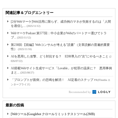
関連記事＆ブログエントリー
[2分Webマーケ]Web活用に限らず、成功例のマネが失敗するのは「人間
を過信し...
(2025/11/12)
WebマーケPodcast 第577回：中小企業がWebのパートナー選びでトラ
ブ...
(2025/11/12)
第238回:【前編】Webコンサルが考える"読書"（文章読解の普遍的重要
性）
(2025/11/16)
AIを悪用した攻撃、どう対抗する？ EDR導入の“次”にやるべきこと
(2
026/07/22)
AI搭載Webサイト生成サービス「Lovable」が犯罪の温床に？ 悪用事例
まと...
(2025/08/27)
「プロンプトが面倒」の悲鳴を解消！ AI定着のステップ
PR(ITmedia エ
ンタープライズ)
Recommended by
最新の投稿
[Webツール]Googlebot クロールリミットテストツール(2MB)