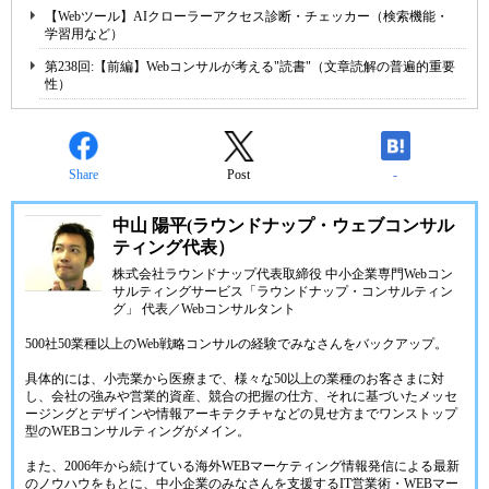
【Webツール】AIクローラーアクセス診断・チェッカー（検索機能・
学習用など）
第238回:【前編】Webコンサルが考える"読書"（文章読解の普遍的重要
性）
Share
Post
-
中山 陽平(ラウンドナップ・ウェブコンサル
ティング代表）
株式会社ラウンドナップ代表取締役 中小企業専門Webコン
サルティングサービス「ラウンドナップ・コンサルティン
グ」 代表／Webコンサルタント
500社50業種以上のWeb戦略コンサルの経験でみなさんをバックアップ。
具体的には、小売業から医療まで、様々な50以上の業種のお客さまに対
し、会社の強みや営業的資産、競合の把握の仕方、それに基づいたメッセ
ージングとデザインや情報アーキテクチャなどの見せ方までワンストップ
型のWEBコンサルティングがメイン。
また、2006年から続けている海外WEBマーケティング情報発信による最新
のノウハウをもとに、中小企業のみなさんを支援するIT営業術・WEBマー