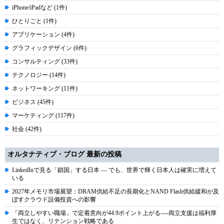
iPhone/iPadなど (1件)
ひとりごと (1件)
アプリケーション (4件)
グラフィックデザイン (6件)
コンサルティング (33件)
テクノロジー (14件)
ネットワーキング (11件)
ビジネス (45件)
マーケティング (117件)
社会 (42件)
オルタナティブ・ブログ 最新の投稿
LinkedInで見る「鎖国」する日本 ― でも、世界で輝く日本人は確実に増えて
いる
2027年メモリ市場展望：DRAM供給不足の長期化とNAND Flash供給緩和が及
ぼすクラウド設備投資への影響
「両立しやすい職場」で定着意向が44.9ポイント上がる----両立支援は福利厚
生ではなく、リテンション戦略である