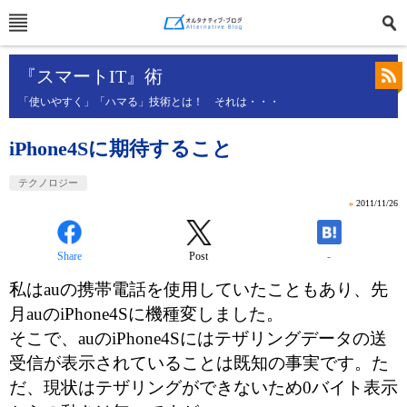
『スマートIT』術
「使いやすく」「ハマる」技術とは！ それは・・・
iPhone4Sに期待すること
テクノロジー
»
2011/11/26
Share
Post
-
私はauの携帯電話を使用していたこともあり、先
月auのiPhone4Sに機種変しました。
そこで、auのiPhone4Sにはテザリングデータの送
受信が表示されていることは既知の事実です。た
だ、現状はテザリングができないため0バイト表示