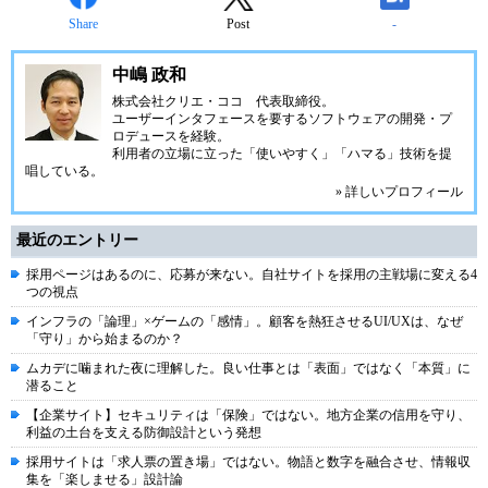
Share
Post
-
中嶋 政和
株式会社クリエ・ココ
代表取締役。
ユーザーインタフェースを要するソフトウェアの開発・プ
ロデュースを経験。
利用者の立場に立った「使いやすく」「ハマる」技術を提
唱している。
» 詳しいプロフィール
最近のエントリー
採用ページはあるのに、応募が来ない。自社サイトを採用の主戦場に変える4
つの視点
インフラの「論理」×ゲームの「感情」。顧客を熱狂させるUI/UXは、なぜ
「守り」から始まるのか？
ムカデに噛まれた夜に理解した。良い仕事とは「表面」ではなく「本質」に
潜ること
【企業サイト】セキュリティは「保険」ではない。地方企業の信用を守り、
利益の土台を支える防御設計という発想
採用サイトは「求人票の置き場」ではない。物語と数字を融合させ、情報収
集を「楽しませる」設計論