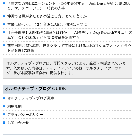
「巨大な万能HRエージェント」は必ず失敗する----Josh Bersinが描くHR 2030
と、マルチエージェント時代の人事
沖縄で台風が来たときの過ごし方、とでも言うか
営業は終わった（２）普遍はAIに、個別は人間に
【完全解説】AI駆動型M&Aとは何か――AIモデル＋Deep Researchアルゴリズ
ムで「会社の未来」から買収候補を逆算する
前年同期比43%成長、世界クラウド市場における上位3社シェアとネオクラウ
ド企業9社の影響
オルタナティブ・ブログは、専門スタッフにより、企画・構成されていま
す。入力頂いた内容は、アイティメディアの他、オルタナティブ・ブロ
グ、及び本記事執筆会社に提供されます。
オルタナティブ・ブログ GUIDE
オルタナティブ・ブログ憲章
利用規約
プライバシーポリシー
お問い合わせ