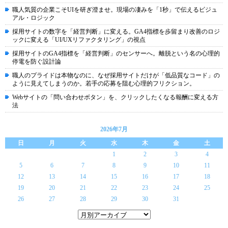
職人気質の企業こそUIを研ぎ澄ませ。現場の凄みを「1秒」で伝えるビジュ
アル・ロジック
採用サイトの数字を「経営判断」に変える。GA4指標を歩留まり改善のロジ
ックに変える「UI/UXリファクタリング」の視点
採用サイトのGA4指標を「経営判断」のセンサーへ。離脱という名の心理的
停電を防ぐ設計論
職人のプライドは本物なのに、なぜ採用サイトだけが「低品質なコード」の
ように見えてしまうのか。若手の応募を阻む心理的フリクション。
Webサイトの「問い合わせボタン」を、クリックしたくなる報酬に変える方
法
2026年7月
日
月
火
水
木
金
土
1
2
3
4
5
6
7
8
9
10
11
12
13
14
15
16
17
18
19
20
21
22
23
24
25
26
27
28
29
30
31