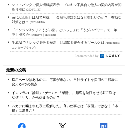
ソフトバンクで個人情報誤表示 プロキシ不具合で他人の契約内容が閲
覧可能に
(2026/01/30)
auじぶん銀行はAIで対抗――金融犯罪対策はなぜ難しいのか？ 有効な
対策とは？
(2026/04/16)
「イソジン®クリアうがい薬」といっしょに「うがいパワー」で一年
中！ 健やか
PR(iNova｜Hugkum)
生成AIでナレッジ管理を革新 組織知を統合するツールとは
PR(ITmedia
エンタープライズ)
Recommended by
最新の投稿
採用ページはあるのに、応募が来ない。自社サイトを採用の主戦場に
変える4つの視点
インフラの「論理」×ゲームの「感情」。顧客を熱狂させるUI/UXは、
なぜ「守り」から始まるのか？
ムカデに噛まれた夜に理解した。良い仕事とは「表面」ではなく「本
質」に潜ること