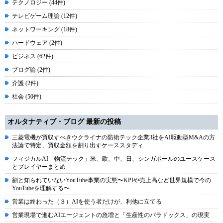
テクノロジー (44件)
テレビゲーム理論 (12件)
ネットワーキング (18件)
ハードウェア (2件)
ビジネス (62件)
ブログ論 (2件)
介護 (2件)
社会 (50件)
オルタナティブ・ブログ 最新の投稿
三菱電機が買収すべきウクライナの防衛テック企業3社をAI駆動型M&Aの方
法論で特定、買収金額を割り出すケーススタディ
フィジカルAI「物流テック」米、欧、中、日、シンガポールのユースケース
とプレイヤーまとめ
割と知られていないYouTube事業の実態〜KPIや売上高など世界規模で今の
YouTubeを理解する〜
営業は終わった（３）AIを使う者だけが、利他に立てる
営業現場で進むAIエージェントの急増と「生産性のパラドックス」の現実